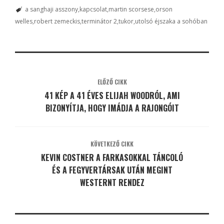
a sanghaji asszony
kapcsolat
martin scorsese
orson
welles
robert zemeckis
terminátor 2
tukor
utolsó éjszaka a sohóban
ELŐZŐ CIKK
41 KÉP A 41 ÉVES ELIJAH WOODRÓL, AMI
BIZONYÍTJA, HOGY IMÁDJA A RAJONGÓIT
KÖVETKEZŐ CIKK
KEVIN COSTNER A FARKASOKKAL TÁNCOLÓ
ÉS A FEGYVERTÁRSAK UTÁN MEGINT
WESTERNT RENDEZ