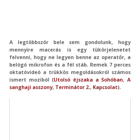
A legtöbbször bele sem gondolunk, hogy
mennyire macerás is egy tükörjelenetet
felvenni, hogy ne legyen benne az operatőr, a
belógó mikrofon és a fél stáb. Remek 7 perces
oktatóvideó a trükkös megoldásokról számos
ismert moziból (
Utolsó éjszaka a Sohóban
,
A
sanghaji asszony
,
Terminátor 2.
,
Kapcsolat
).