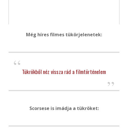
Még híres filmes tükörjelenetek:
Tükrökből néz vissza rád a filmtörténelem
Scorsese is imádja a tükröket: