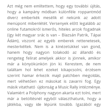
Azt még nem említettem, hogy egy további újítás,
hogy a kampány módban különféle roppantmód
diverz emberkék mesélik el nekünk az adott
menüpont mibenlétét. Versenyek előtt legalább az
online futamokról ismerős, hiteles arcok fogadnak
(így két magyar srác is van – Blazsán Patrik, Tápai
Ádám), viszont az egyéb emberek rettenetesek,
mesterkéltek. Nem is a kinézetükkel van gond,
hanem hogy nagyon tolakodó az állandó és
rengeteg felirat amelyek akkor is jönnek, amikor
már a könyökünkön jön ki. Kerestem, de nem
találtam hol lehet ezeket kikapcsolni, érzésem
szerint hamar érkezik majd patchben megoldás,
mert vélhetően ez másokat is zavarni fog. Egy
másik vitatható újdonság a Music Rally intézménye.
Valamiért a Polphony nagyon akarta ezt tolni, mert
már a betöltésnél egyből választhatunk, hogy a
játékba, vagy ide lépünk tovább. Igazából egy