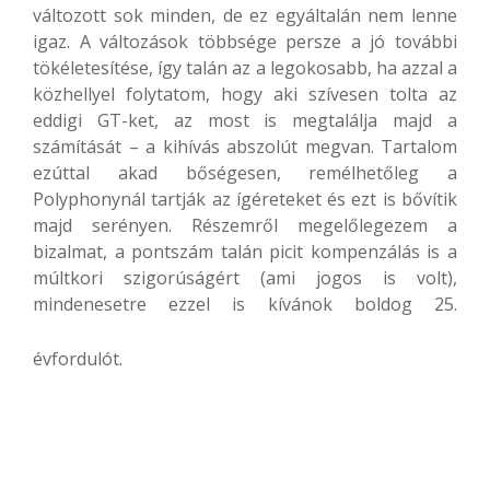
változott sok minden, de ez egyáltalán nem lenne
igaz. A változások többsége persze a jó további
tökéletesítése, így talán az a legokosabb, ha azzal a
közhellyel folytatom, hogy aki szívesen tolta az
eddigi GT-ket, az most is megtalálja majd a
számítását – a kihívás abszolút megvan. Tartalom
ezúttal akad bőségesen, remélhetőleg a
Polyphonynál tartják az ígéreteket és ezt is bővítik
majd serényen. Részemről megelőlegezem a
bizalmat, a pontszám talán picit kompenzálás is a
múltkori szigorúságért (ami jogos is volt),
mindenesetre ezzel is kívánok boldog 25.
évfordulót.