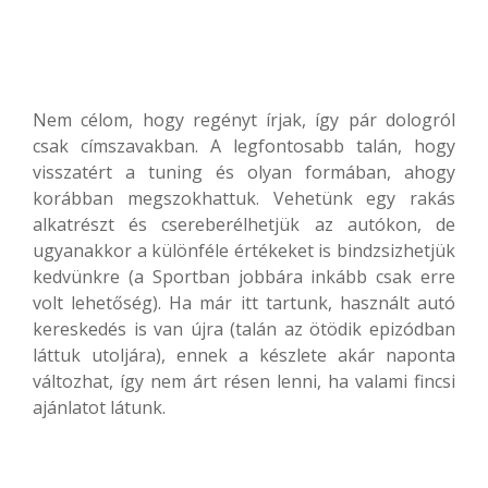
Nem célom, hogy regényt írjak, így pár dologról
csak címszavakban. A legfontosabb talán, hogy
visszatért a tuning és olyan formában, ahogy
korábban megszokhattuk. Vehetünk egy rakás
alkatrészt és csereberélhetjük az autókon, de
ugyanakkor a különféle értékeket is bindzsizhetjük
kedvünkre (a Sportban jobbára inkább csak erre
volt lehetőség). Ha már itt tartunk, használt autó
kereskedés is van újra (talán az ötödik epizódban
láttuk utoljára), ennek a készlete akár naponta
változhat, így nem árt résen lenni, ha valami fincsi
ajánlatot látunk.