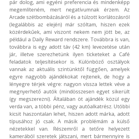
pár dolog, ami egyéni preferencia és mindenképp
megemlíteném, mert negatívumnak érzem. Az
Arcade szétbombázásáról és a túlzott korlátozásról
(legalábbis az elején) már szóltam, hiszen ezek
közérdekűek, ami viszont nekem nem jött be, az
például a Daily Reward rendszere. Továbbra is van,
továbbra is egy adott táv (42 km) levezetése után
jár, illetve szerezhetünk ilyen ticketeket a Café
feladatok teljesítésekor is. Különböző osztályok
vannak az aktuális szintünktől függően, amelyek
egyre nagyobb ajándékokat rejtenek, de hogy a
lényegre térjek végre: nagyon vissza lettek véve a
megnyerhető autók (mindösszesen egyet sikerült
így megszerezni). Általában öt ajándék közül egy
verda van, a többi pénz, vagy autóalkatrész. Utóbbi
kicsit haszontalan lehet, hiszen adott márka, adott
típusához jó csak. A másik problémám a külső
nézetekkel van. Részemről a tetőre helyezett
kamerából szeretek játszani, mert bármennyire is