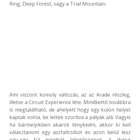
Ring, Deep Forest, vagy a Trial Mountain.
Ami viszont komoly változás, az az Arade részleg,
illetve a Circuit Experience léte. Mindkettő továbbra
is megtalálható, de ahelyett hogy egy külön helyet
kaptak volna, be lettek szorítva a pályák alá. Vagyis
ha bármelyikben akarok ténykedni, akkor ki kell
választanom egy aszfaltcsíkot és azon belül lesz
egy-egy fül mindkét lehetőségnek. A dolog