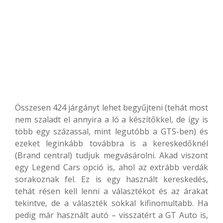
Összesen 424 járgányt lehet begyűjteni (tehát most
nem szaladt el annyira a ló a készítőkkel, de így is
több egy százassal, mint legutóbb a GTS-ben) és
ezeket leginkább továbbra is a kereskedőknél
(Brand central) tudjuk megvásárolni. Akad viszont
egy Legend Cars opció is, ahol az extrább verdák
sorakoznak fel. Ez is egy használt kereskedés,
tehát résen kell lenni a választékot és az árakat
tekintve, de a választék sokkal kifinomultabb. Ha
pedig már használt autó – visszatért a GT Auto is,