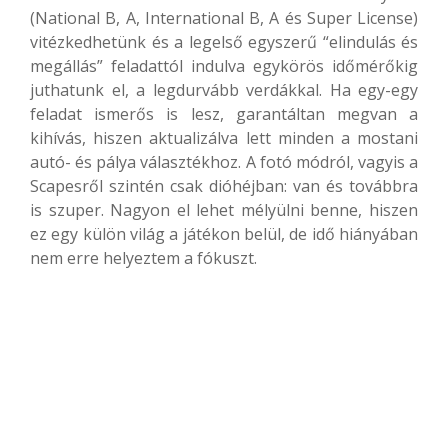
(National B, A, International B, A és Super License)
vitézkedhetünk és a legelső egyszerű “elindulás és
megállás” feladattól indulva egykörös időmérőkig
juthatunk el, a legdurvább verdákkal. Ha egy-egy
feladat ismerős is lesz, garantáltan megvan a
kihívás, hiszen aktualizálva lett minden a mostani
autó- és pálya választékhoz. A fotó módról, vagyis a
Scapesről szintén csak dióhéjban: van és továbbra
is szuper. Nagyon el lehet mélyülni benne, hiszen
ez egy külön világ a játékon belül, de idő hiányában
nem erre helyeztem a fókuszt.