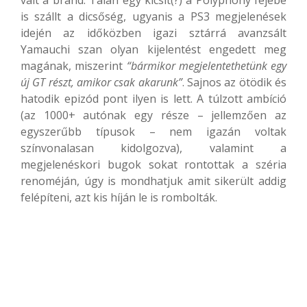
is szállt a dicsőség, ugyanis a PS3 megjelenések
idején az időközben igazi sztárrá avanzsált
Yamauchi szan olyan kijelentést engedett meg
magának, miszerint
“bármikor megjelentethetünk egy
új GT részt, amikor csak akarunk”
. Sajnos az ötödik és
hatodik epizód pont ilyen is lett. A túlzott ambíció
(az 1000+ autónak egy része – jellemzően az
egyszerűbb típusok – nem igazán voltak
színvonalasan kidolgozva), valamint a
megjelenéskori bugok sokat rontottak a széria
renoméján, úgy is mondhatjuk amit sikerült addig
felépíteni, azt kis híján le is rombolták.