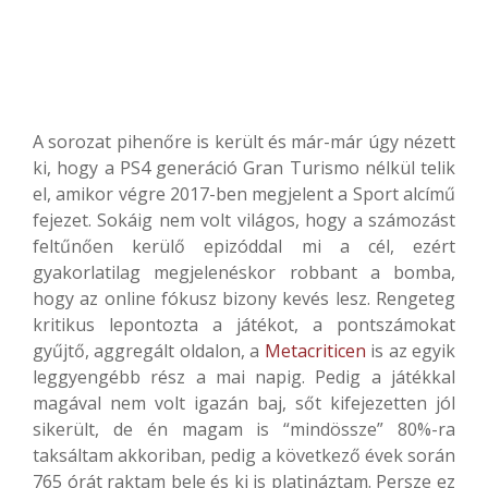
A sorozat pihenőre is került és már-már úgy nézett
ki, hogy a PS4 generáció Gran Turismo nélkül telik
el, amikor végre 2017-ben megjelent a Sport alcímű
fejezet. Sokáig nem volt világos, hogy a számozást
feltűnően kerülő epizóddal mi a cél, ezért
gyakorlatilag megjelenéskor robbant a bomba,
hogy az online fókusz bizony kevés lesz. Rengeteg
kritikus lepontozta a játékot, a pontszámokat
gyűjtő, aggregált oldalon, a
Metacriticen
is az egyik
leggyengébb rész a mai napig. Pedig a játékkal
magával nem volt igazán baj, sőt kifejezetten jól
sikerült, de én magam is “mindössze” 80%-ra
taksáltam akkoriban, pedig a következő évek során
765 órát raktam bele és ki is platináztam. Persze ez