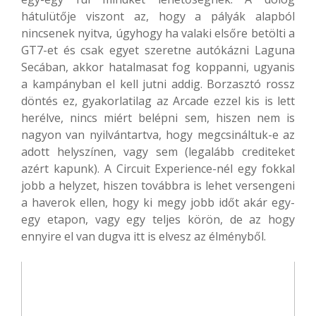
hátulütője viszont az, hogy a pályák alapból
nincsenek nyitva, úgyhogy ha valaki elsőre betölti a
GT7-et és csak egyet szeretne autókázni Laguna
Secában, akkor hatalmasat fog koppanni, ugyanis
a kampányban el kell jutni addig. Borzasztó rossz
döntés ez, gyakorlatilag az Arcade ezzel kis is lett
herélve, nincs miért belépni sem, hiszen nem is
nagyon van nyilvántartva, hogy megcsináltuk-e az
adott helyszínen, vagy sem (legalább crediteket
azért kapunk). A Circuit Experience-nél egy fokkal
jobb a helyzet, hiszen továbbra is lehet versengeni
a haverok ellen, hogy ki megy jobb időt akár egy-
egy etapon, vagy egy teljes körön, de az hogy
ennyire el van dugva itt is elvesz az élményből.