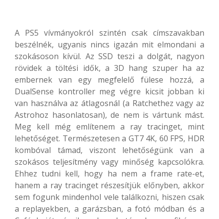
A PS5 vívmányokról szintén csak címszavakban
beszélnék, ugyanis nincs igazán mit elmondani a
szokásoson kívül. Az SSD teszi a dolgát, nagyon
rövidek a töltési idők, a 3D hang szuper ha az
embernek van egy megfelelő fülese hozzá, a
DualSense kontroller meg végre kicsit jobban ki
van használva az átlagosnál (a Ratchethez vagy az
Astrohoz hasonlatosan), de nem is vártunk mást.
Meg kell még említenem a ray tracinget, mint
lehetőséget. Természetesen a GT7 4K, 60 FPS, HDR
kombóval támad, viszont lehetőségünk van a
szokásos teljesítmény vagy minőség kapcsolókra.
Ehhez tudni kell, hogy ha nem a frame rate-et,
hanem a ray tracinget részesítjük előnyben, akkor
sem fogunk mindenhol vele találkozni, hiszen csak
a replayekben, a garázsban, a fotó módban és a