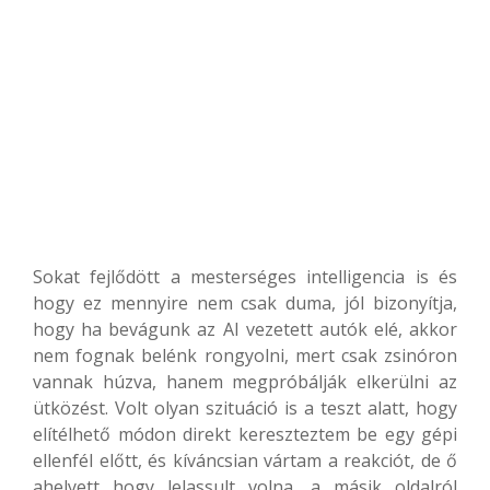
Sokat fejlődött a mesterséges intelligencia is és
hogy ez mennyire nem csak duma, jól bizonyítja,
hogy ha bevágunk az AI vezetett autók elé, akkor
nem fognak belénk rongyolni, mert csak zsinóron
vannak húzva, hanem megpróbálják elkerülni az
ütközést. Volt olyan szituáció is a teszt alatt, hogy
elítélhető módon direkt kereszteztem be egy gépi
ellenfél előtt, és kíváncsian vártam a reakciót, de ő
ahelyett hogy lelassult volna, a másik oldalról