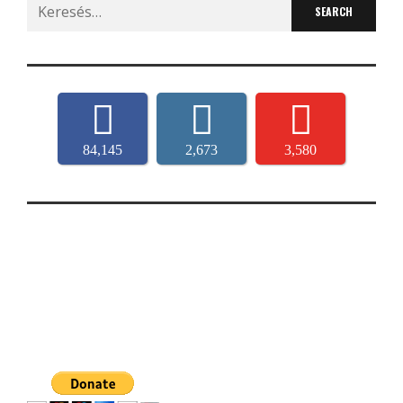
Search
for:
84,145
2,673
3,580