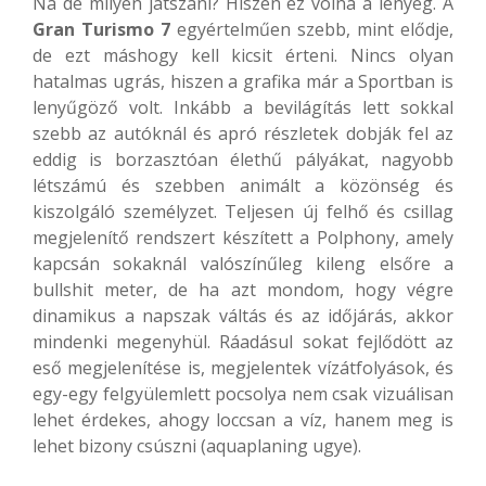
Na de milyen játszani? Hiszen ez volna a lényeg. A
Gran Turismo 7
egyértelműen szebb, mint elődje,
de ezt máshogy kell kicsit érteni. Nincs olyan
hatalmas ugrás, hiszen a grafika már a Sportban is
lenyűgöző volt. Inkább a bevilágítás lett sokkal
szebb az autóknál és apró részletek dobják fel az
eddig is borzasztóan élethű pályákat, nagyobb
létszámú és szebben animált a közönség és
kiszolgáló személyzet. Teljesen új felhő és csillag
megjelenítő rendszert készített a Polphony, amely
kapcsán sokaknál valószínűleg kileng elsőre a
bullshit meter, de ha azt mondom, hogy végre
dinamikus a napszak váltás és az időjárás, akkor
mindenki megenyhül. Ráadásul sokat fejlődött az
eső megjelenítése is, megjelentek vízátfolyások, és
egy-egy felgyülemlett pocsolya nem csak vizuálisan
lehet érdekes, ahogy loccsan a víz, hanem meg is
lehet bizony csúszni (aquaplaning ugye).