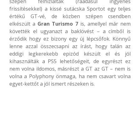
szépen felhizlalták (ráadásul ingyenes
frissítésekkel) a kissé sutácska Sportot egy teljes
értékű GT-vé, de közben szépen csendben
elkészült a
Gran Turismo 7
is, amellyel már nem
követték el ugyanazt a baklövést – a címből is
érződik hogy ez bizony egy új lépcsőfok. Könnyű
lenne azzal összecsapni az írást, hogy talán az
eddigi legkerekebb epizód készült el és jól
kihasználták a PS5 lehetőségeit, de egyrészt ez
nem volna ildomos, másrészt a GT az GT – nem is
volna a Polyphony önmaga, ha nem csavart volna
egyet-kettőt a jól ismert részeken is.