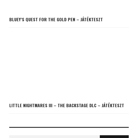
BLUEY’S QUEST FOR THE GOLD PEN – JÁTÉKTESZT
LITTLE NIGHTMARES III – THE BACKSTAGE DLC – JÁTÉKTESZT