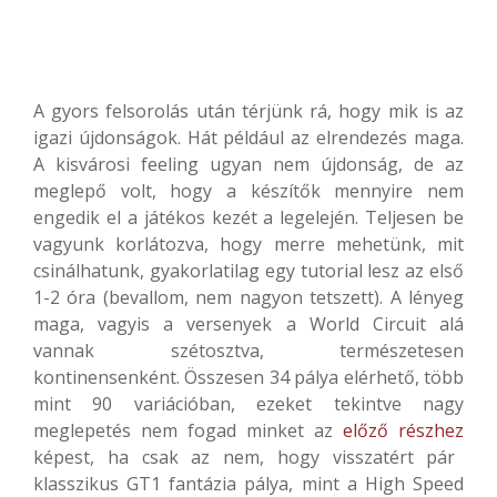
A gyors felsorolás után térjünk rá, hogy mik is az
igazi újdonságok. Hát például az elrendezés maga.
A kisvárosi feeling ugyan nem újdonság, de az
meglepő volt, hogy a készítők mennyire nem
engedik el a játékos kezét a legelején. Teljesen be
vagyunk korlátozva, hogy merre mehetünk, mit
csinálhatunk, gyakorlatilag egy tutorial lesz az első
1-2 óra (bevallom, nem nagyon tetszett). A lényeg
maga, vagyis a versenyek a World Circuit alá
vannak szétosztva, természetesen
kontinensenként. Összesen 34 pálya elérhető, több
mint 90 variációban, ezeket tekintve nagy
meglepetés nem fogad minket az
előző részhez
képest, ha csak az nem, hogy visszatért pár
klasszikus GT1 fantázia pálya, mint a High Speed