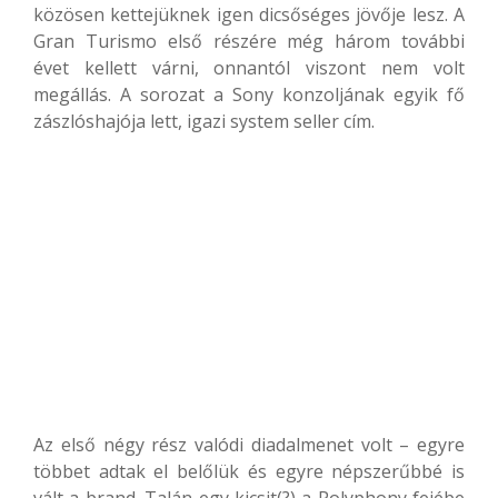
közösen kettejüknek igen dicsőséges jövője lesz. A
Gran Turismo első részére még három további
évet kellett várni, onnantól viszont nem volt
megállás. A sorozat a Sony konzoljának egyik fő
zászlóshajója lett, igazi system seller cím.
Az első négy rész valódi diadalmenet volt – egyre
többet adtak el belőlük és egyre népszerűbbé is
vált a brand. Talán egy kicsit(?) a Polyphony fejébe