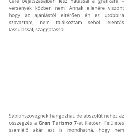
Café bejátszásaiban lesz hatással a grafikára –
versenyek közben nem. Annak ellenére viszont
hogy az ajánlástól eltérően én ez utóbbira
szavaztam, nem találkoztam sehol jelentős
lassulással, szaggatással.
Sablonszövegnek hangozhat, de abszolút nehéz az
összegzés a
Gran Turismo 7
-et illetően. Felületes
szemlélő akár azt is mondhatná, hogy nem