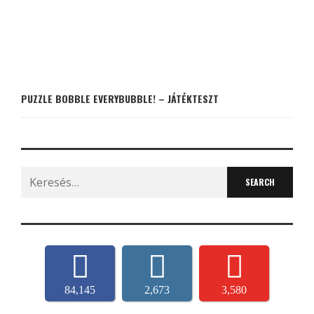
PUZZLE BOBBLE EVERYBUBBLE! – JÁTÉKTESZT
Search
for:
84,145
2,673
3,580