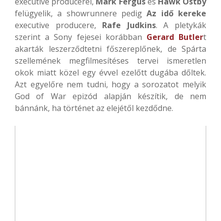
executive producerei,
Mark Fergus
és
Hawk Ostby
felügyelik, a showrunnere pedig
Az idő kereke
executive producere,
Rafe Judkins
. A pletykák
szerint a Sony fejesei korábban
Gerard Butler
t
akarták leszerződtetni főszereplőnek, de Spárta
szellemének megfilmesítéses tervei ismeretlen
okok miatt közel egy évvel ezelőtt dugába dőltek.
Azt egyelőre nem tudni, hogy a sorozatot melyik
God of War epizód alapján készítik, de nem
bánnánk, ha történet az elejétől kezdődne.