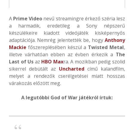
A
Prime Video
nevű streamingre érkező széria lesz
a harmadik, eredetileg a Sony népszerű
készülékeire kiadott videójáték kisképernyős
adaptációja. Nemrég jelentették be, hogy
Anthony
Mackie
főszereplésében készül a
Twisted Metal
,
illetve várhatóan ebben az évben érkezik a
The
Last of Us
az
HBO Max
ra. A mozikban pedig szolid
sikerrel debütált az
Uncharted
című kalandfilm,
melyet a rendezők cserélgetései miatt hosszas
várakozás előzött meg.
A legutóbbi God of War játékról írtuk: