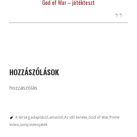
God of War – játékteszt
HOZZÁSZÓLÁSOK
hozzászólás
A térség
adaptáció
amazon
Az idő kereke
God of War
Prime
Video
sony
videojáték