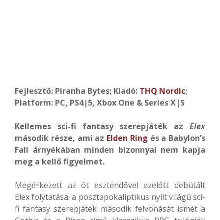
Fejlesztő: Piranha Bytes; Kiadó:
THQ Nordic
;
Platform: PC, PS4|5, Xbox One & Series X|S
Kellemes sci-fi fantasy szerepjáték az
Elex
második része, ami az
Elden Ring
és a Babylon’s
Fall árnyékában minden bizonnyal nem kapja
meg a kellő figyelmet.
Megérkezett az öt esztendővel ezelőtt debütált
Elex folytatása: a posztapokaliptikus nyílt világú sci-
fi fantasy szerepjáték második felvonását ismét a