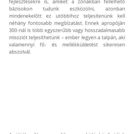
fejlesztésekre is, amiket a zónákban fellelhető
bázisokon tudunk eszközölni, azonban
mindenekelőtt ez utóbbihoz teljesítenünk kell
néhány fontosabb megbízatást. Ennek apropóján
300-nál is több egyszerűbb vagy hosszadalmasabb
missziót teljesíthetünk – ember legyen a talpán, aki
valamennyi fő- és mellékküldetést sikeresen
abszolvál.