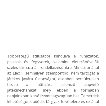
Többrétegű stílusából kiindulva a ruházatok,
pajzsok és fegyverek, valamint életerőnövelők
széles tárháza áll rendelkezésünkre. Mindazonáltal
az Elex II semmilyen szempontból nem tartogat a
játékos javára újdonságot, ellenben becsületesen
hozza a műfajára jellemző alapvető
játékmechanikát, mely ebben a formában
napjainkban kissé izzadtságszagúan hat. Temérdek
lehetőségünk adódik tárgyak felvételére és ez által