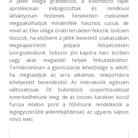
A játék világa grandiózus, a különböző tájak
aprólékosan kidolgozottak és rendkívül
látványosan festenek. Feneketlen zsebünket
megpakolhatjuk mindenféle hasznos cuccal, de
mivel az Elex világa óriási területen fekszik, bölcsen
tesszük, ha elsőként a játék bevezető szakaszában
megkaparintott jetpack felspécizésén
szorgoskodunk. Sokszor jön kapóra harc közben
vagy akár magaslati helyek felkutatásához.
Természetesen a gyorsutazás lehetősége is adott,
ha megtaláljuk az arra alkalmas, teleportásra
kihelyezett berendezést. Az interakciók egészen
változatosak. Öt különböző csoportosulással
ismerkedhetünk meg, de az összes karakter közül
furcsa módon pont a főhősünk rendelkezik a
legegyszerűbb jellemfejlődéssel, az ugyanis sajnos
nincs neki.