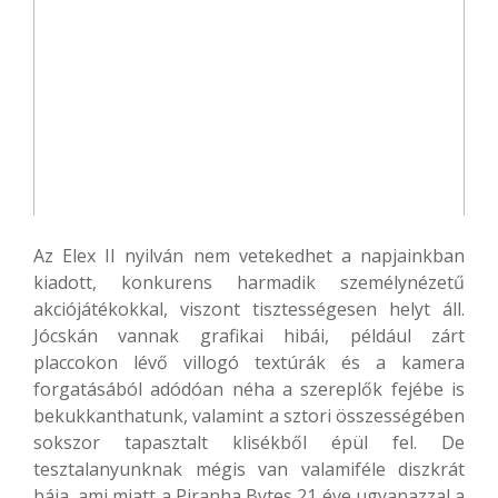
Az Elex II nyilván nem vetekedhet a napjainkban
kiadott, konkurens harmadik személynézetű
akciójátékokkal, viszont tisztességesen helyt áll.
Jócskán vannak grafikai hibái, például zárt
placcokon lévő villogó textúrák és a kamera
forgatásából adódóan néha a szereplők fejébe is
bekukkanthatunk, valamint a sztori összességében
sokszor tapasztalt klisékből épül fel. De
tesztalanyunknak mégis van valamiféle diszkrát
bája, ami miatt a Piranha Bytes 21 éve ugyanazzal a