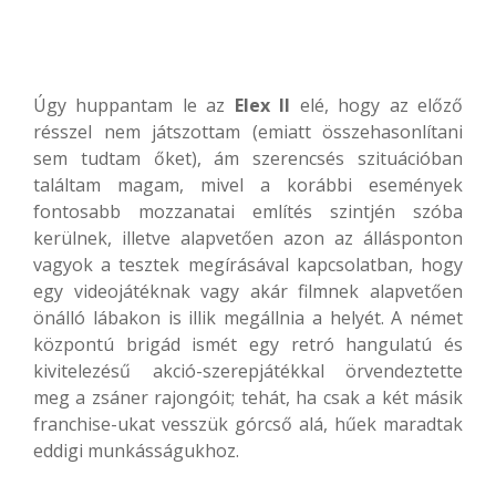
Úgy huppantam le az
Elex II
elé, hogy az előző
résszel nem játszottam (emiatt összehasonlítani
sem tudtam őket), ám szerencsés szituációban
találtam magam, mivel a korábbi események
fontosabb mozzanatai említés szintjén szóba
kerülnek, illetve alapvetően azon az állásponton
vagyok a tesztek megírásával kapcsolatban, hogy
egy videojátéknak vagy akár filmnek alapvetően
önálló lábakon is illik megállnia a helyét. A német
központú brigád ismét egy retró hangulatú és
kivitelezésű akció-szerepjátékkal örvendeztette
meg a zsáner rajongóit; tehát, ha csak a két másik
franchise-ukat vesszük górcső alá, hűek maradtak
eddigi munkásságukhoz.