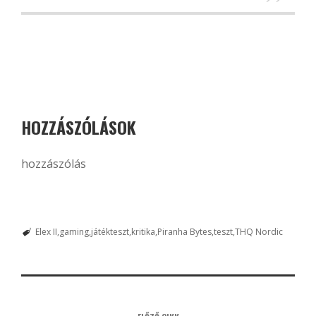
HOZZÁSZÓLÁSOK
hozzászólás
Elex II
gaming
játékteszt
kritika
Piranha Bytes
teszt
THQ Nordic