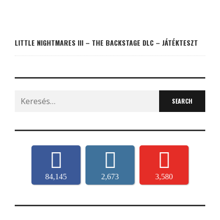
LITTLE NIGHTMARES III – THE BACKSTAGE DLC – JÁTÉKTESZT
Search
for:
84,145
2,673
3,580