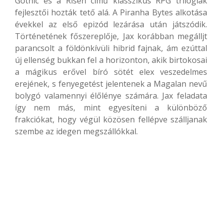
Gothic és a Risen című klasszikus RPG trilógiák
fejlesztői hozták tető alá. A Piranha Bytes alkotása
évekkel az első epizód lezárása után játszódik.
Történetének főszereplője, Jax korábban megálljt
parancsolt a földönkívüli hibrid fajnak, ám ezúttal
új ellenség bukkan fel a horizonton, akik birtokosai
a mágikus erővel bíró sötét elex veszedelmes
erejének, s fenyegetést jelentenek a Magalan nevű
bolygó valamennyi élőlénye számára. Jax feladata
így nem más, mint egyesíteni a különböző
frakciókat, hogy végül közösen fellépve szálljanak
szembe az idegen megszállókkal.