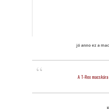
jó anno ez a mac
A T-Rex macskára 
K