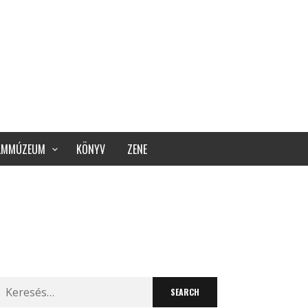
ILMMÚZEUM
KÖNYV
ZENE
Search
for: