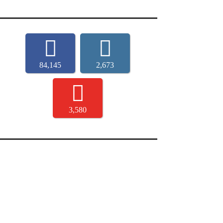
84,145
2,673
3,580