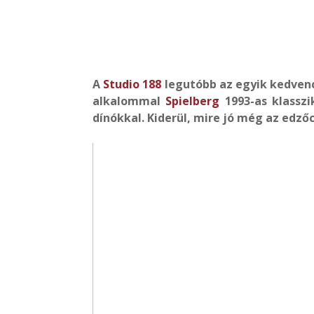
A
Studio 188
legutóbb az egyik kedven
alkalommal
Spielberg
1993-as klasszi
dínókkal. Kiderül, mire jó még az edzőci