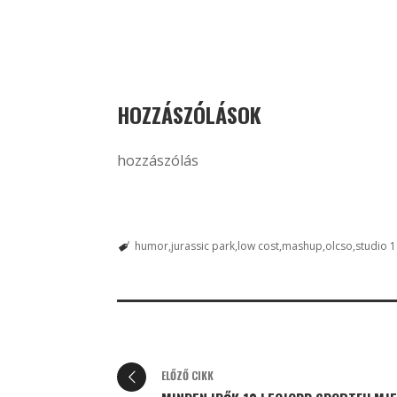
HOZZÁSZÓLÁSOK
hozzászólás
humor
jurassic park
low cost
mashup
olcso
studio 
ELŐZŐ CIKK