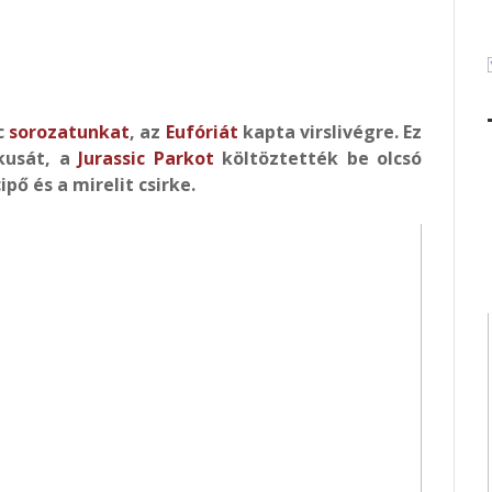
c
sorozatunkat
, az
Eufóriát
kapta virslivégre. Ez
kusát, a
Jurassic Parkot
költöztették be olcsó
pő és a mirelit csirke.