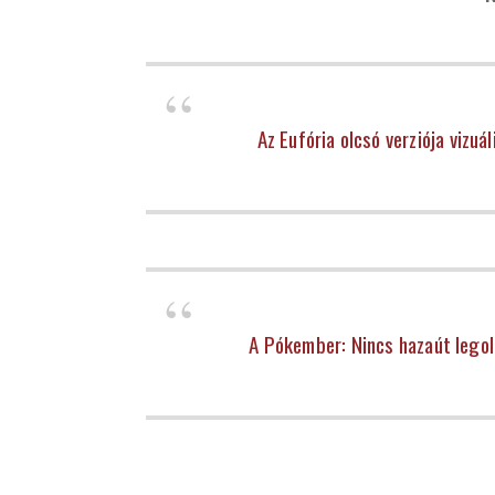
Az Eufória olcsó verziója vizuá
A Pókember: Nincs hazaút legol