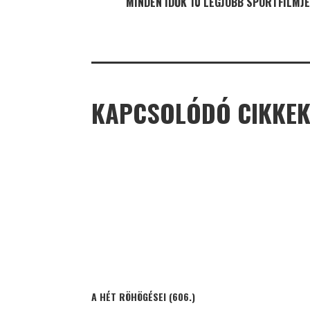
MINDEN IDŐK 10 LEGJOBB SPORTFILMJE
KAPCSOLÓDÓ CIKKE
A HÉT RÖHÖGÉSEI (606.)