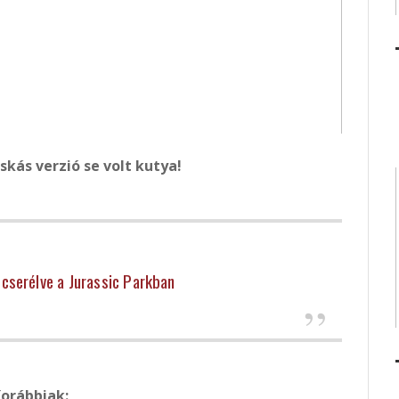
skás verzió se volt kutya!
cserélve a Jurassic Parkban
orábbiak: