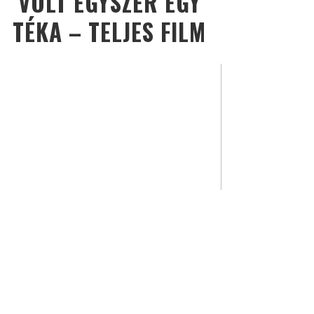
VOLT EGYSZER EGY
TÉKA – TELJES FILM