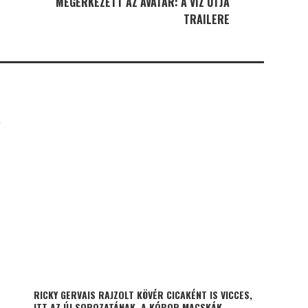
MEGÉRKEZETT AZ AVATAR: A VÍZ ÚTJA
TRAILERE
K
RICKY GERVAIS RAJZOLT KÖVÉR CICAKÉNT IS VICCES,
ITT AZ ÚJ SOROZATÁNAK, A KÓBOR MACSKÁK