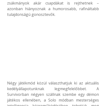
zsákmányok akár csapdákat is rejthetnek –
azonban hiányoznak a humorosabb, rafináltabb
tulajdonságú gonosztevők.
Négy játékmód közül választhatjuk ki az aktuális
kedélyállapotunknak legmegfelelőbbet. A
Survivorban négyen szállnak szembe egy démon
játékos ellenében, a Solo módban mesterséges
intelligencia közreműködésében tehetjük meg