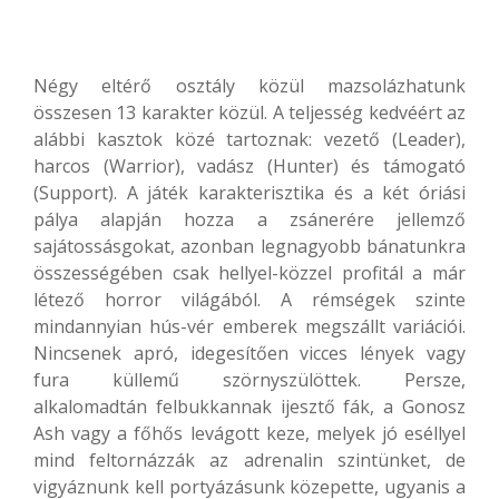
Négy eltérő osztály közül mazsolázhatunk
összesen 13 karakter közül. A teljesség kedvéért az
alábbi kasztok közé tartoznak: vezető (Leader),
harcos (Warrior), vadász (Hunter) és támogató
(Support). A játék karakterisztika és a két óriási
pálya alapján hozza a zsánerére jellemző
sajátossásgokat, azonban legnagyobb bánatunkra
összességében csak hellyel-közzel profitál a már
létező horror világából. A rémségek szinte
mindannyian hús-vér emberek megszállt variációi.
Nincsenek apró, idegesítően vicces lények vagy
fura küllemű szörnyszülöttek. Persze,
alkalomadtán felbukkannak ijesztő fák, a Gonosz
Ash vagy a főhős levágott keze, melyek jó eséllyel
mind feltornázzák az adrenalin szintünket, de
vigyáznunk kell portyázásunk közepette, ugyanis a