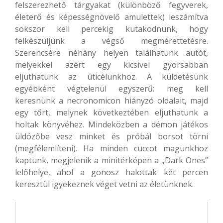
felszerezhető tárgyakat (különböző fegyverek,
életerő és képességnövelő amulettek) leszámítva
sokszor kell percekig kutakodnunk, hogy
felkészüljünk a végső megmérettetésre.
Szerencsére néhány helyen találhatunk autót,
melyekkel azért egy kicsivel gyorsabban
eljuthatunk az úticélunkhoz. A küldetésünk
egyébként végtelenül egyszerű: meg kell
keresnünk a necronomicon hiányzó oldalait, majd
egy tőrt, melynek következtében eljuthatunk a
holtak könyvéhez. Mindeközben a démon játékos
üldözőbe vesz minket és próbál borsot törni
(megfélemlíteni). Ha minden cuccot magunkhoz
kaptunk, megjelenik a minitérképen a „Dark Ones”
lelőhelye, ahol a gonosz halottak két percen
keresztül igyekeznek véget vetni az életünknek.