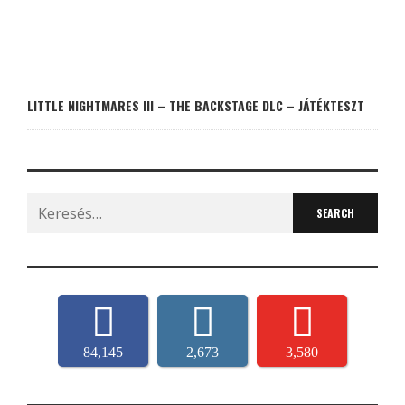
LITTLE NIGHTMARES III – THE BACKSTAGE DLC – JÁTÉKTESZT
Search
for:
84,145
2,673
3,580