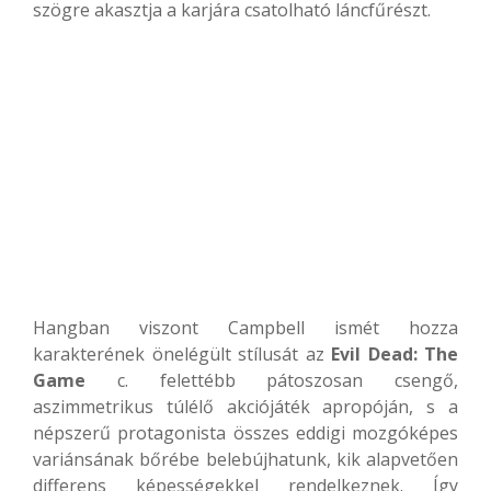
szögre akasztja a karjára csatolható láncfűrészt.
Hangban viszont Campbell ismét hozza
karakterének önelégült stílusát az
Evil Dead: The
Game
c. felettébb pátoszosan csengő,
aszimmetrikus túlélő akciójáték apropóján, s a
népszerű protagonista összes eddigi mozgóképes
variánsának bőrébe belebújhatunk, kik alapvetően
differens képességekkel rendelkeznek. Így