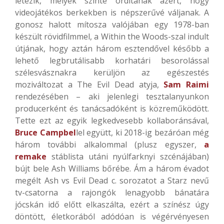
létezik, melyek szinte ordítanak azért, hogy
videojátékos berkekben is népszerűvé váljanak. A
gonosz halott mítosza valójában egy 1978-ban
készült rövidfilmmel, a Within the Woods-szal indult
útjának, hogy aztán három esztendővel később a
lehető legbrutálisabb korhatári besorolással
szélesvásznakra kerüljön az egészestés
moziváltozat a The Evil Dead atyja,
Sam Raimi
rendezésében – aki jelenlegi tesztalanyunkon
producerként és tanácsadóként is közreműködött.
Tette ezt az egyik legkedvesebb kollaboránsával,
Bruce Campbel
lel együtt, ki 2018-ig bezáróan még
három további alkalommal (plusz egyszer,
a
remake
stáblista utáni nyúlfarknyi szcénájában)
bújt bele Ash Williams bőrébe. Ám a három évadot
megélt Ash vs Evil Dead c. sorozatot a Starz nevű
tv-csatorna a rajongók lenagyobb bánatára
jócskán idő előtt elkaszálta, ezért a színész úgy
döntött, életkorából adódóan is végérvényesen