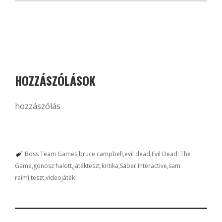
HOZZÁSZÓLÁSOK
hozzászólás
Boss Team Games
bruce campbell
evil dead
Evil Dead: The
Game
gonosz halott
játékteszt
kritika
Saber Interactive
sam
raimi
teszt
videojáték