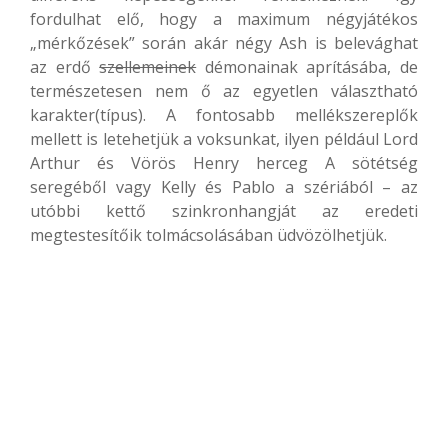
fordulhat elő, hogy a maximum négyjátékos
„mérkőzések” során akár négy Ash is belevághat
az erdő
szellemeinek
démonainak aprításába, de
természetesen nem ő az egyetlen választható
karakter(típus). A fontosabb mellékszereplők
mellett is letehetjük a voksunkat, ilyen például Lord
Arthur és Vörös Henry herceg A sötétség
seregéből vagy Kelly és Pablo a szériából – az
utóbbi kettő szinkronhangját az eredeti
megtestesítőik tolmácsolásában üdvözölhetjük.