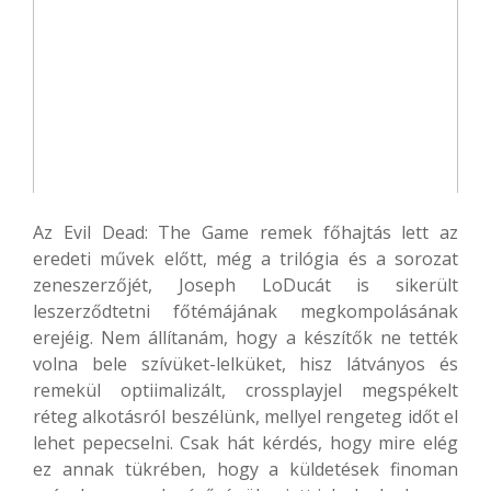
Az Evil Dead: The Game remek főhajtás lett az
eredeti művek előtt, még a trilógia és a sorozat
zeneszerzőjét, Joseph LoDucát is sikerült
leszerződtetni főtémájának megkompolásának
erejéig. Nem állítanám, hogy a készítők ne tették
volna bele szívüket-lelküket, hisz látványos és
remekül optiimalizált, crossplayjel megspékelt
réteg alkotásról beszélünk, mellyel rengeteg időt el
lehet pepecselni. Csak hát kérdés, hogy mire elég
ez annak tükrében, hogy a küldetések finoman