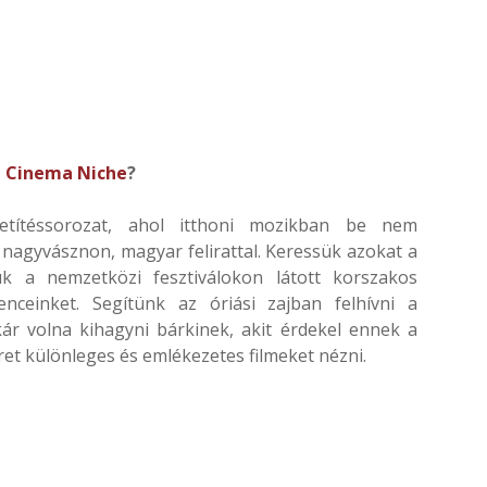
a
Cinema Niche
?
títéssorozat, ahol itthoni mozikban be nem
 nagyvásznon, magyar felirattal. Keressük azokat a
uk a nemzetközi fesztiválokon látott korszakos
ceinket. Segítünk az óriási zajban felhívni a
kár volna kihagyni bárkinek, akit érdekel ennek a
et különleges és emlékezetes filmeket nézni.