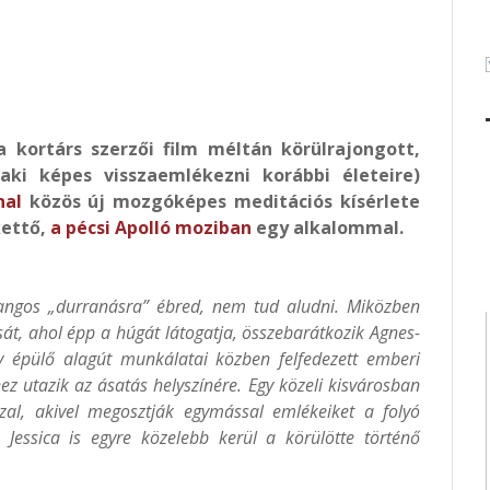
 kortárs szerzői film méltán körülrajongott,
aki képes visszaemlékezni korábbi életeire)
nal
közös új mozgóképes meditációs kísérlete
kettő,
a pécsi Apolló moziban
egy alkalommal.
 hangos „durranásra” ébred, nem tud aludni. Miközben
át, ahol épp a húgát látogatja, összebarátkozik Agnes-
egy épülő alagút munkálatai közben felfedezett emberi
 utazik az ásatás helyszínére. Egy közeli kisvárosban
szal, akivel megosztják egymással emlékeiket a folyó
 Jessica is egyre közelebb kerül a körülötte történő