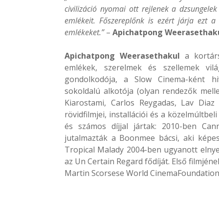
civilizáció nyomai ott rejlenek a dzsungele
emlékeit. Főszereplőnk is ezért járja ezt a
emlékeket.”
–
Apichatpong Weerasethak
Apichatpong Weerasethakul
a kortárs
emlékek, szerelmek és szellemek vilá
gondolkodója, a Slow Cinema-ként hiv
sokoldalú alkotója (olyan rendezők mell
Kiarostami, Carlos Reygadas, Lav Diaz 
rövidfilmjei, installációi és a közelmúltbe
és számos díjjal jártak: 2010-ben Can
jutalmazták a Boonmee bácsi, aki képes 
Tropical Malady 2004-ben ugyanott elnyert
az Un Certain Regard fődíját. Első filmjén
Martin Scorsese World CinemaFoundation-