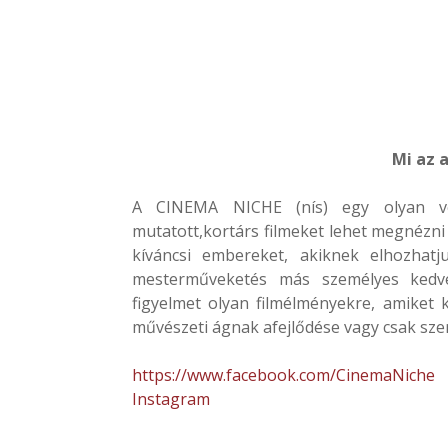
Mi az 
A CINEMA NICHE (nís) egy olyan ve
mutatott,kortárs filmeket lehet megnézni
kíváncsi embereket, akiknek elhozhatj
mesterműveketés más személyes kedven
figyelmet olyan filmélményekre, amiket 
művészeti ágnak afejlődése vagy csak szer
https://www.facebook.com/CinemaNiche
Instagram