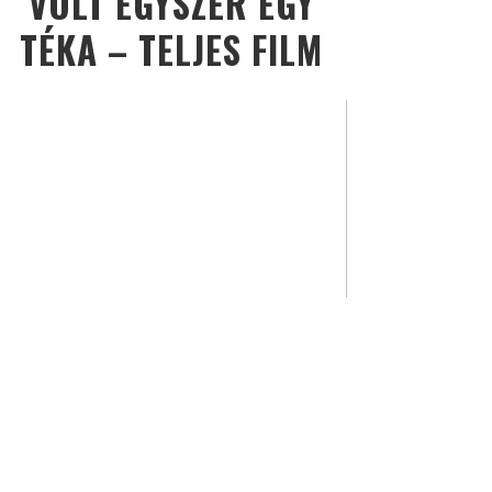
VOLT EGYSZER EGY
TÉKA – TELJES FILM