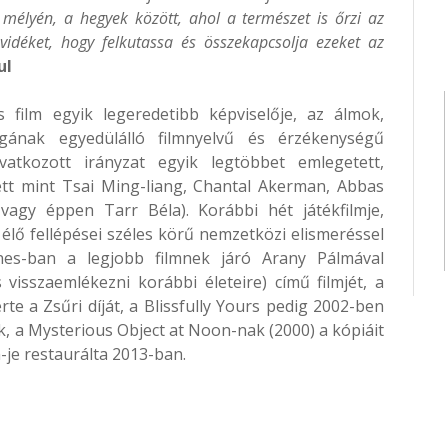
k mélyén, a hegyek között, ahol a természet is őrzi az
 vidéket, hogy felkutassa és összekapcsolja ezeket az
ul
 film egyik legeredetibb képviselője, az álmok,
gának egyedülálló filmnyelvű és érzékenységű
atkozott irányzat egyik legtöbbet emlegetett,
ett mint Tsai Ming-liang, Chantal Akerman, Abbas
vagy éppen Tarr Béla). Korábbi hét játékfilmje,
li élő fellépései széles körű nemzetközi elismeréssel
nes-ban a legjobb filmnek járó Arany Pálmával
visszaemlékezni korábbi életeire) című filmjét, a
e a Zsűri díját, a Blissfully Yours pedig 2002-ben
ek, a Mysterious Object at Noon-nak (2000) a kópiáit
je restaurálta 2013-ban.