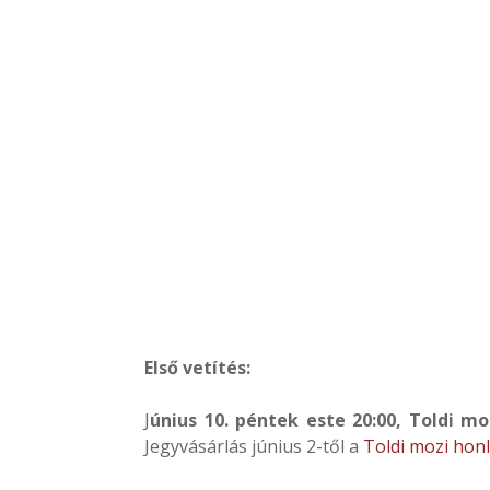
Első vetítés:
J
únius 10. péntek este 20:00, Toldi mo
Jegyvásárlás június 2-től a
Toldi mozi honl