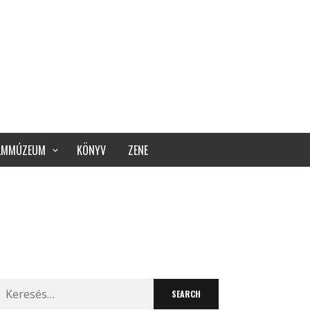
ILMMÚZEUM
KÖNYV
ZENE
Search
for: