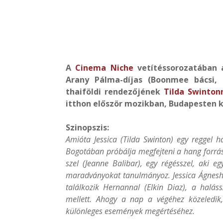
A
Cinema Niche
vetítéssorozatában a
Arany Pálma-díjas (Boonmee bácsi, 
thaiföldi rendezőjének
Tilda Swinton
itthon először mozikban, Budapesten 
Szinopszis:
Amióta Jessica (Tilda Swinton) egy reggel
Bogotában próbálja megfejteni a hang forrás
szel (Jeanne Balibar), egy régésszel, aki 
maradványokat tanulmányoz. Jessica Ágneshez
találkozik Hernannal (Elkin Diaz), a halás
mellett. Ahogy a nap a végéhez közeledik,
különleges események megértéséhez.