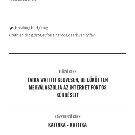
breaking bad
Craig
Crethien
drog
drót
euforia
narcos
ozark
vanity fair
ELŐZŐ CIKK
TAIKA WAITITI KEDVESEN, DE LÖKÖTTEN
MEGVÁLASZOLJA AZ INTERNET FONTOS
KÉRDÉSEIT
KÖVETKEZŐ CIKK
KATINKA - KRITIKA