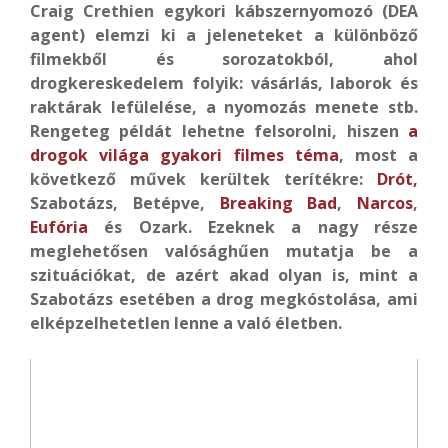
Craig Crethien egykori kábszernyomozó (DEA
agent) elemzi ki a jeleneteket a különböző
filmekből és sorozatokból, ahol
drogkereskedelem folyik: vásárlás, laborok és
raktárak lefülelése, a nyomozás menete stb.
Rengeteg példát lehetne felsorolni, hiszen
a
drogok világa gyakori filmes téma
, most a
következő művek kerültek terítékre:
Drót,
Szabotázs, Betépve,
Breaking Bad
,
Narcos
,
Eufória
és Ozark. Ezeknek a nagy része
meglehetősen valósághűen mutatja be a
szituációkat, de azért akad olyan is, mint a
Szabotázs esetében a drog megkóstolása, ami
elképzelhetetlen lenne a való életben.