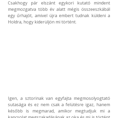
Csakhogy pár elszánt egykori kutató mindent
megmozgatva több év alatt mégis összeeszkábál
egy űrhajót, amivel újra embert tudnak küldeni a
Holdra, hogy kiderüljön mi történt.
Igen, a sztorinak van egyfajta megmosolyogtató
sutasága és ez nem csak a felütésre igaz, hanem
később is megmarad, amikor megtudjuk mi a
kapcsolat megszakadásának az oka és mi is történt