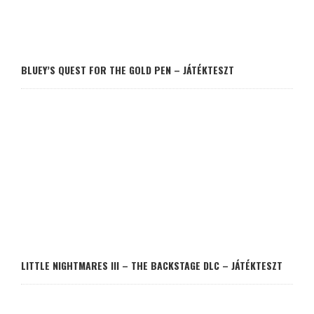
BLUEY’S QUEST FOR THE GOLD PEN – JÁTÉKTESZT
LITTLE NIGHTMARES III – THE BACKSTAGE DLC – JÁTÉKTESZT