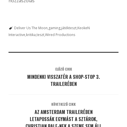
hozzászólás
Deliver Us The Moon
gaming
játékteszt
KeokeN
Interactive
kritika
teszt
Wired Productions
ELŐZŐ CIKK
MINDENKI VISSZATÉR A SHOP-STOP 3.
TRAILERÉBEN
KÖVETKEZŐ CIKK
AZ AMSTERDAM TRAILERÉBEN
LETAPOSSÁK EGYMÁST A SZTÁROK,
CHRISTIAN BALE-NEK A SZEME SEM ÁLL