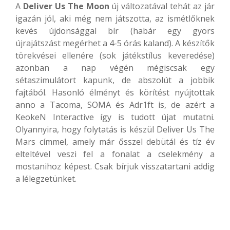
A
Deliver Us The Moon
új változatával tehát az jár
igazán jól, aki még nem játszotta, az ismétlőknek
kevés újdonsággal bír (habár egy gyors
újrajátszást megérhet a 4-5 órás kaland). A készítők
törekvései ellenére (sok játékstílus keveredése)
azonban a nap végén mégiscsak egy
sétaszimulátort kapunk, de abszolút a jobbik
fajtából. Hasonló élményt és körítést nyújtottak
anno a Tacoma, SOMA és Adr1ft is, de azért a
KeokeN Interactive így is tudott újat mutatni.
Olyannyira, hogy folytatás is készül Deliver Us The
Mars címmel, amely már ősszel debütál és tíz év
elteltével veszi fel a fonalat a cselekmény a
mostanihoz képest. Csak bírjuk visszatartani addig
a lélegzetünket.