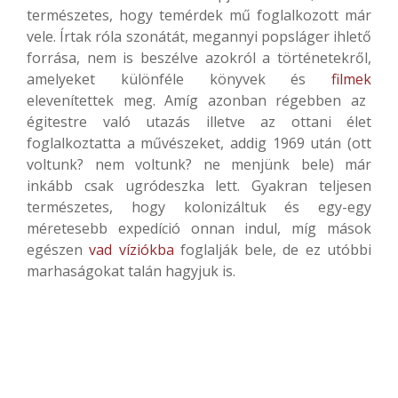
természetes, hogy temérdek mű foglalkozott már
vele. Írtak róla szonátát, megannyi popsláger ihlető
forrása, nem is beszélve azokról a történetekről,
amelyeket különféle könyvek és
filmek
elevenítettek meg. Amíg azonban régebben az
égitestre való utazás illetve az ottani élet
foglalkoztatta a művészeket, addig 1969 után (ott
voltunk? nem voltunk? ne menjünk bele) már
inkább csak ugródeszka lett. Gyakran teljesen
természetes, hogy kolonizáltuk és egy-egy
méretesebb expedíció onnan indul, míg mások
egészen
vad víziókba
foglalják bele, de ez utóbbi
marhaságokat talán hagyjuk is.