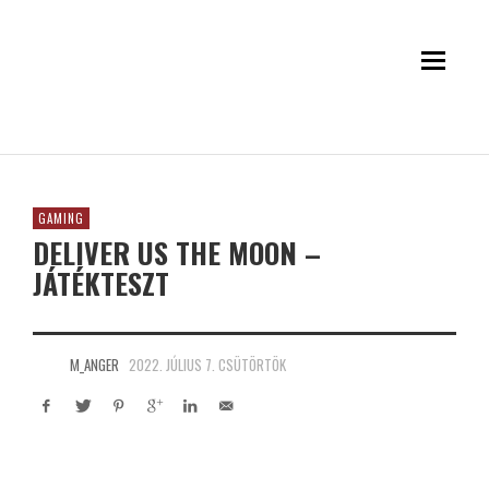
GAMING
DELIVER US THE MOON –
JÁTÉKTESZT
M_ANGER
2022. JÚLIUS 7. CSÜTÖRTÖK