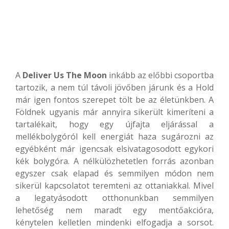
A
Deliver Us The Moon
inkább az előbbi csoportba
tartozik, a nem túl távoli jövőben járunk és a Hold
már igen fontos szerepet tölt be az életünkben. A
Földnek ugyanis már annyira sikerült kimeríteni a
tartalékait, hogy egy újfajta eljárással a
mellékbolygóról kell energiát haza sugározni az
egyébként már igencsak elsivatagosodott egykori
kék bolygóra. A nélkülözhetetlen forrás azonban
egyszer csak elapad és semmilyen módon nem
sikerül kapcsolatot teremteni az ottaniakkal. Mivel
a legatyásodott otthonunkban semmilyen
lehetőség nem maradt egy mentőakcióra,
kénytelen kelletlen mindenki elfogadja a sorsot.