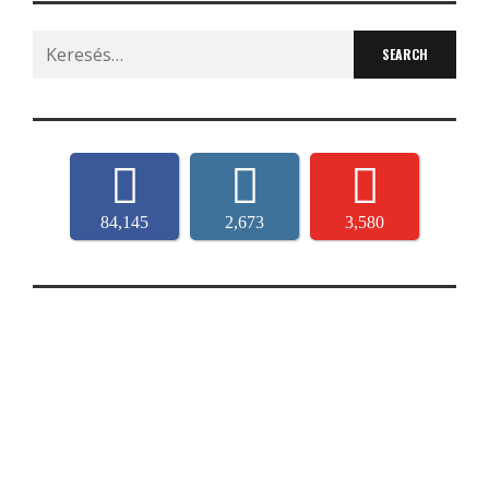
Search
for:
84,145
2,673
3,580