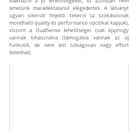
kiaknázni a jó lehetőségeket, itt azonban nem
lehetünk maradéktalanul elégedettek. A látványt
ugyan sikerült feljebb tekerni (a szokásosnak
mondható quality és performance opciókat kapjuk),
viszont a DualSense lehetőségei csak épphogy
vannak kihasználva (támogatva vannak az új
funkciók, de nem lett túlságosan nagy effort
beletéve).