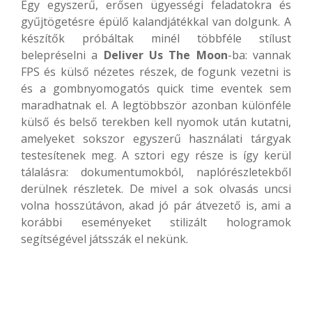
Egy egyszerű, erősen ügyességi feladatokra és
gyűjtögetésre épülő kalandjátékkal van dolgunk. A
készítők próbáltak minél többféle stílust
belepréselni a
Deliver Us The Moon
-ba: vannak
FPS és külső nézetes részek, de fogunk vezetni is
és a gombnyomogatós quick time eventek sem
maradhatnak el. A legtöbbször azonban különféle
külső és belső terekben kell nyomok után kutatni,
amelyeket sokszor egyszerű használati tárgyak
testesítenek meg. A sztori egy része is így kerül
tálalásra: dokumentumokból, naplórészletekből
derülnek részletek. De mivel a sok olvasás uncsi
volna hosszútávon, akad jó pár átvezető is, ami a
korábbi eseményeket stilizált hologramok
segítségével játsszák el nekünk.