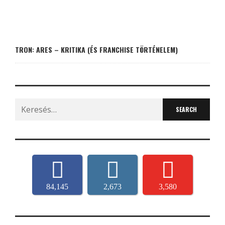
TRON: ARES – KRITIKA (ÉS FRANCHISE TÖRTÉNELEM)
Search
for:
84,145
2,673
3,580