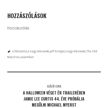
HOZZÁSZÓLÁSOK
hozzászólás
a félszemű
a nagy lebowski
jeff bridges
nagy lebowski
The Old
Man
tron
vasember
ELŐZŐ CIKK
A HALLOWEEN VÉGET ÉR TRAILERÉBEN
JAMIE LEE CURTIS 44. ÉVE PRÓBÁLJA
MEGÖLNI MICHAEL MYERST