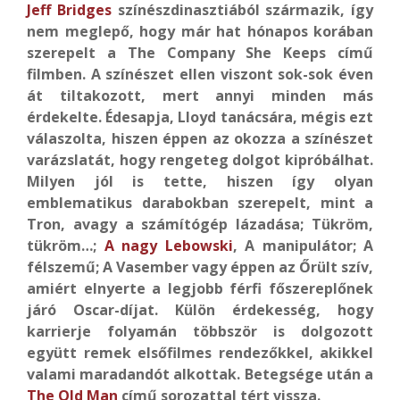
Jeff Bridges
színészdinasztiából származik, így
nem meglepő, hogy már hat hónapos korában
szerepelt a The Company She Keeps című
filmben. A színészet ellen viszont sok-sok éven
át tiltakozott, mert annyi minden más
érdekelte. Édesapja, Lloyd tanácsára, mégis ezt
válaszolta, hiszen éppen az okozza a színészet
varázslatát, hogy rengeteg dolgot kipróbálhat.
Milyen jól is tette, hiszen így olyan
emblematikus darabokban szerepelt, mint a
Tron, avagy a számítógép lázadása; Tükröm,
tükröm…;
A nagy Lebowski
, A manipulátor; A
félszemű; A Vasember vagy éppen az Őrült szív,
amiért elnyerte a legjobb férfi főszereplőnek
járó Oscar-díjat. Külön érdekesség, hogy
karrierje folyamán többször is dolgozott
együtt remek elsőfilmes rendezőkkel, akikkel
valami maradandót alkottak. Betegsége után a
The Old Man
című sorozattal tért vissza.