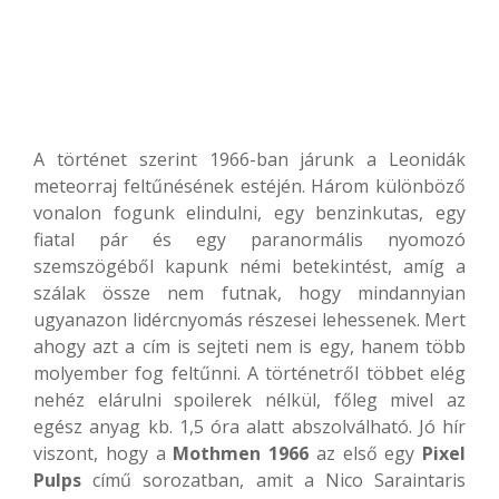
A történet szerint 1966-ban járunk a Leonidák
meteorraj feltűnésének estéjén. Három különböző
vonalon fogunk elindulni, egy benzinkutas, egy
fiatal pár és egy paranormális nyomozó
szemszögéből kapunk némi betekintést, amíg a
szálak össze nem futnak, hogy mindannyian
ugyanazon lidércnyomás részesei lehessenek. Mert
ahogy azt a cím is sejteti nem is egy, hanem több
molyember fog feltűnni. A történetről többet elég
nehéz elárulni spoilerek nélkül, főleg mivel az
egész anyag kb. 1,5 óra alatt abszolválható. Jó hír
viszont, hogy a
Mothmen 1966
az első egy
Pixel
Pulps
című sorozatban, amit a Nico Saraintaris