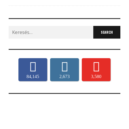
Search
for:
84,145
2,673
3,580