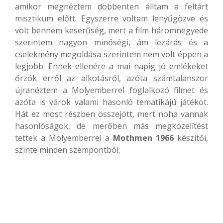
amikor megnéztem döbbenten álltam a feltárt
misztikum előtt. Egyszerre voltam lenyűgözve és
volt bennem keserűség, mert a film háromnegyede
szerintem nagyon minőségi, ám lezárás és a
cselekmény megoldása szerintem nem volt éppen a
legjobb. Ennek ellenére a mai napig jó emlékeket
őrzök erről az alkotásról, azóta számtalanszor
újranéztem a Molyemberrel foglalkozó filmet és
azóta is várok valami hasonló tematikájú játékot.
Hát ez most részben összejött, mert noha vannak
hasonlóságok, de merőben más megközelítést
tettek a Molyemberrel a
Mothmen 1966
készítői,
szinte minden szempontból.