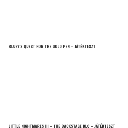
BLUEY’S QUEST FOR THE GOLD PEN – JÁTÉKTESZT
LITTLE NIGHTMARES III – THE BACKSTAGE DLC – JÁTÉKTESZT