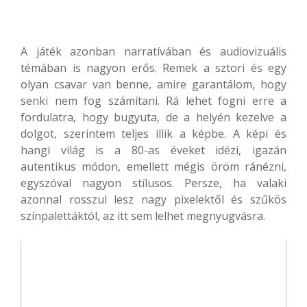
A játék azonban narratívában és audiovizuális
témában is nagyon erős. Remek a sztori és egy
olyan csavar van benne, amire garantálom, hogy
senki nem fog számítani. Rá lehet fogni erre a
fordulatra, hogy bugyuta, de a helyén kezelve a
dolgot, szerintem teljes illik a képbe. A képi és
hangi világ is a 80-as éveket idézi, igazán
autentikus módon, emellett mégis öröm ránézni,
egyszóval nagyon stílusos. Persze, ha valaki
azonnal rosszul lesz nagy pixelektől és szűkös
színpalettáktól, az itt sem lelhet megnyugvásra.