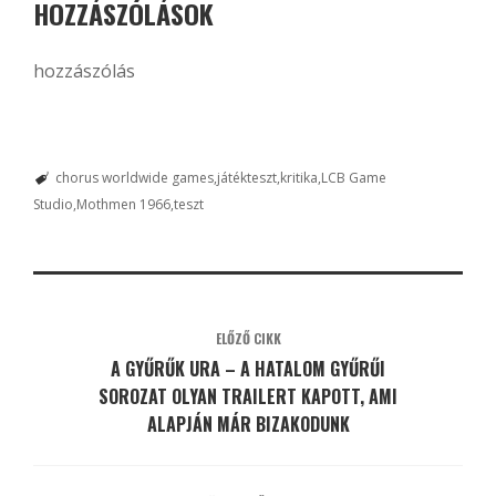
HOZZÁSZÓLÁSOK
hozzászólás
chorus worldwide games
játékteszt
kritika
LCB Game
Studio
Mothmen 1966
teszt
ELŐZŐ CIKK
A GYŰRŰK URA – A HATALOM GYŰRŰI
SOROZAT OLYAN TRAILERT KAPOTT, AMI
ALAPJÁN MÁR BIZAKODUNK