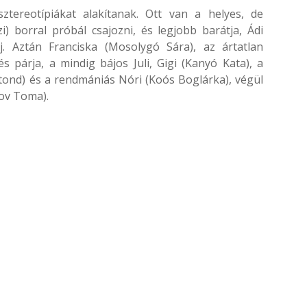
ztereotípiákat alakítanak. Ott van a helyes, de
i) borral próbál csajozni, és legjobb barátja, Ádi
j. Aztán Franciska (Mosolygó Sára), az ártatlan
s párja, a mindig bájos Juli, Gigi (Kanyó Kata), a
otond) és a rendmániás Nóri (Koós Boglárka), végül
tov Toma).