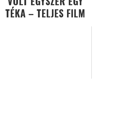
VOLT EGYSZER EGY
TÉKA – TELJES FILM