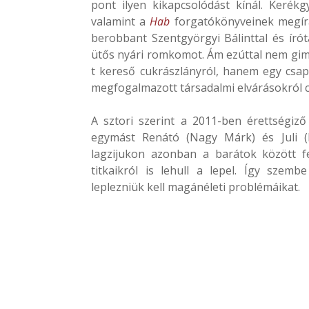
pont ilyen kikapcsolódást kínál. Keré
valamint a
Hab
forgatókönyveinek megírá
berobbant Szentgyörgyi Bálinttal és írót
ütős nyári romkomot. Ám ezúttal nem gimi
t kereső cukrászlányról, hanem egy csap
megfogalmazott társadalmi elvárásokról cs
A sztori szerint a 2011-ben érettségiző 
egymást Renátó (Nagy Márk) és Juli (
lagzijukon azonban a barátok között fe
titkaikról is lehull a lepel. Így szemb
leplezniük kell magánéleti problémáikat.