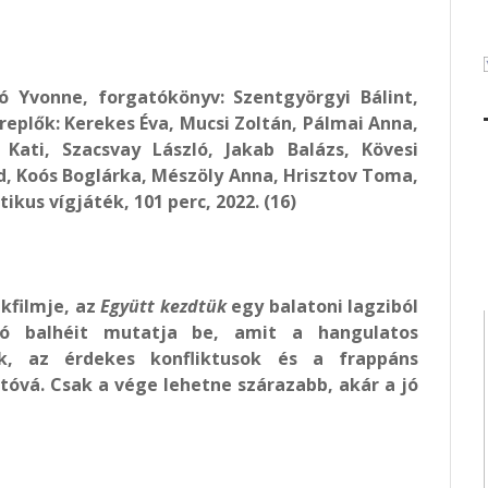
ó Yvonne, forgatókönyv: Szentgyörgyi Bálint,
ereplők: Kerekes Éva, Mucsi Zoltán, Pálmai Anna,
Kati, Szacsvay László, Jakab Balázs, Kövesi
, Koós Boglárka, Mészöly Anna, Hrisztov Toma,
us vígjáték, 101 perc, 2022. (16)
kfilmje, az
Együtt kezdtük
egy balatoni lagziból
ozó balhéit mutatja be, amit a hangulatos
ek, az érdekes konfliktusok és a frappáns
óvá. Csak a vége lehetne szárazabb, akár a jó