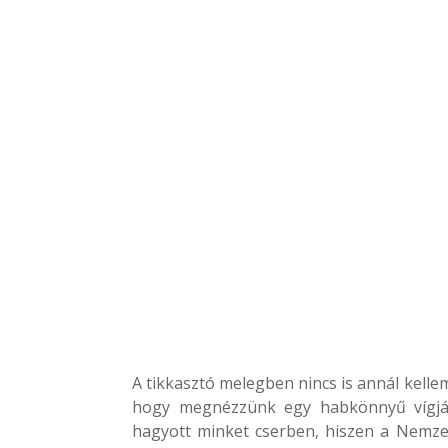
A tikkasztó melegben nincs is annál kelle
hogy megnézzünk egy habkönnyű vígjáté
hagyott minket cserben, hiszen a Nemzet