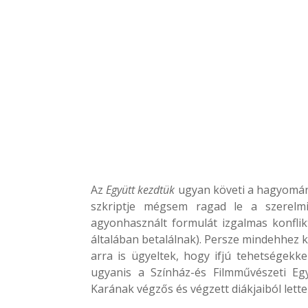
Az
Együtt kezdtük
ugyan követi a hagyomán
szkriptje mégsem ragad le a szerelm
agyonhasznált formulát izgalmas konfli
általában betalálnak). Persze mindehhez k
arra is ügyeltek, hogy ifjú tehetségek
ugyanis a Színház-és Filmművészeti Eg
Karának végzős és végzett diákjaiból lett