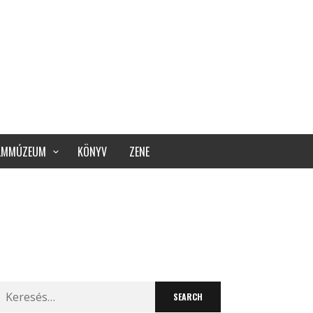
ILMMÚZEUM
KÖNYV
ZENE
Search
for: