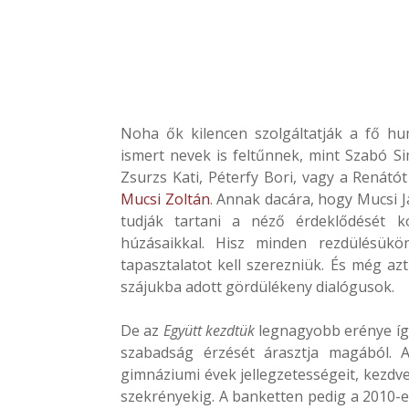
Noha ők kilencen szolgáltatják a fő h
ismert nevek is feltűnnek, mint Szabó S
Zsurzs Kati, Péterfy Bori, vagy a Renát
Mucsi Zoltán
. Annak dacára, hogy Mucsi J
tudják tartani a néző érdeklődését kon
húzásaikkal. Hisz minden rezdülésükön
tapasztalatot kell szerezniük. És még az
szájukba adott gördülékeny dialógusok.
De az
Együtt kezdtük
legnagyobb erénye így
szabadság érzését árasztja magából. A
gimnáziumi évek jellegzetességeit, kezdve
szekrényekig. A banketten pedig a 2010-