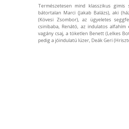
Természetesen mind klasszikus gimis s
bátortalan Marci (Jakab Balázs), aki (ház
(Kövesi Zsombor), az ügyeletes seggfe
csinibaba, Renátó, az indulatos alfahím é
vagány csaj, a töketlen Benett (Lelkes B
pedig a jóindulatú lúzer, Deák Geri (Hrisz