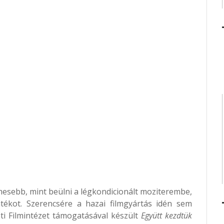
mesebb, mint beülni a légkondicionált moziterembe,
kot. Szerencsére a hazai filmgyártás idén sem
i Filmintézet támogatásával készült
Együtt kezdtük