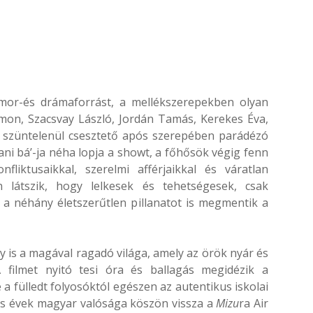
umor-és drámaforrást, a mellékszerepekben olyan
imon, Szacsvay László, Jordán Tamás, Kerekes Éva,
ót szüntelenül csesztető após szerepében parádézó
ani bá’-ja néha lopja a showt, a főhősök végig fenn
fliktusaikkal, szerelmi afférjaikkal és váratlan
 látszik, hogy lelkesek és tehetségesek, csak
t a néhány életszerűtlen pillanatot is megmentik a
 is a magával ragadó világa, amely az örök nyár és
 filmet nyitó tesi óra és ballagás megidézik a
 a fülledt folyosóktól egészen az autentikus iskolai
es évek magyar valósága köszön vissza a
Mizu
ra Air