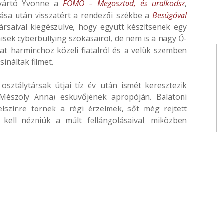
kgyártó Yvonne a
FOMO – Megosztod, és uralkodsz
,
sa után visszatért a rendezői székbe a
Besúgóval
ársaival kiegészülve, hogy együtt készítsenek egy
sek cyberbullying szokásairól, de nem is a nagy Ő-
at harminchoz közeli fiatalról és a velük szemben
ináltak filmet.
osztálytársak útjai tíz év után ismét keresztezik
Mészöly Anna) esküvőjének apropóján. Balatoni
lszínre törnek a régi érzelmek, sőt még rejtett
e kell nézniük a múlt fellángolásaival, miközben