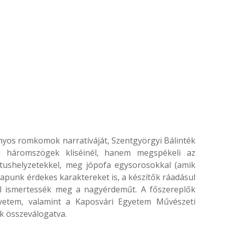
yos romkomok narratíváját, Szentgyörgyi Bálinték
i háromszögek kliséinél, hanem megspékeli az
ktushelyzetekkel, meg jópofa egysorosokkal (amik
apunk érdekes karaktereket is, a készítők ráadásul
kel ismertessék meg a nagyérdeműt. A főszereplők
yetem, valamint a Kaposvári Egyetem Művészeti
ek összeválogatva.