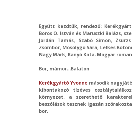
Együtt kezdtük, rendező: Kerékgyárt
Boros O. István és Maruszki Balázs, sz
Jordán Tamás, Szabó Simon, Zsurzs 
Zsombor, Mosolygó Sára, Lelkes Botond
Nagy Márk, Kanyó Kata. Magyar romantik
Bor, mámor…Balaton
Kerékgyártó Yvonne
második nagyjáté
kibontakozó tízéves osztálytalálk
környezet, a szerethető karakter
beszólások tesznek igazán szórakoztat
bor.