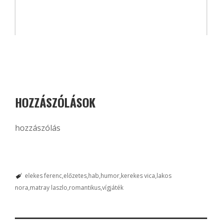
HOZZÁSZÓLÁSOK
hozzászólás
elekes ferenc
előzetes
hab
humor
kerekes vica
lakos
nora
matray laszlo
romantikus
vígjáték