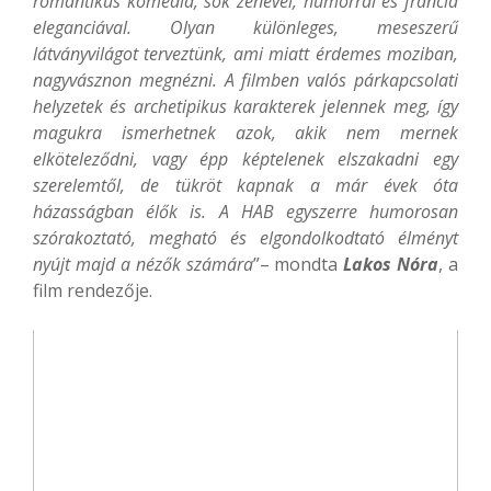
romantikus komédia, sok zenével, humorral és francia
eleganciával.
Olyan különleges, meseszerű
látványvilágot terveztünk, ami miatt érdemes moziban,
nagyvásznon megnézni.
A filmben valós párkapcsolati
helyzetek és archetipikus karakterek jelennek meg, így
magukra ismerhetnek azok,
akik nem mernek
elköteleződni, vagy épp képtelenek elszakadni egy
szerelemtől, de tükröt kapnak a már évek óta
házasságban élők is.
A HAB egyszerre humorosan
szórakoztató, megható és elgondolkodtató élményt
nyújt majd a nézők számára
”– mondta
Lakos Nóra
, a
film rendezője.