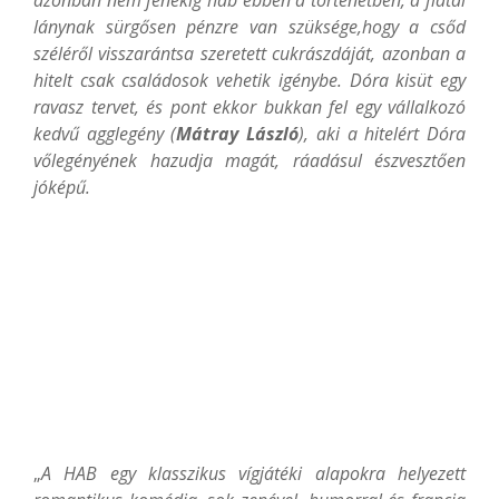
lánynak sürgősen pénzre van szüksége,hogy a csőd
széléről visszarántsa szeretett cukrászdáját, azonban a
hitelt csak családosok vehetik igénybe. Dóra kisüt egy
ravasz tervet, és pont ekkor bukkan fel egy vállalkozó
kedvű agglegény (
Mátray László
), aki a hitelért Dóra
vőlegényének hazudja magát, ráadásul észvesztően
jóképű.
„
A HAB egy klasszikus vígjátéki alapokra helyezett