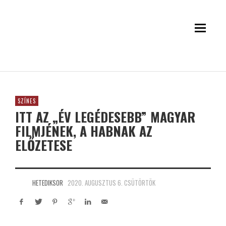
SZÍNES
ITT AZ „ÉV LEGÉDESEBB” MAGYAR
FILMJÉNEK, A HABNAK AZ
ELŐZETESE
HETEDIKSOR
2020. AUGUSZTUS 6. CSÜTÖRTÖK