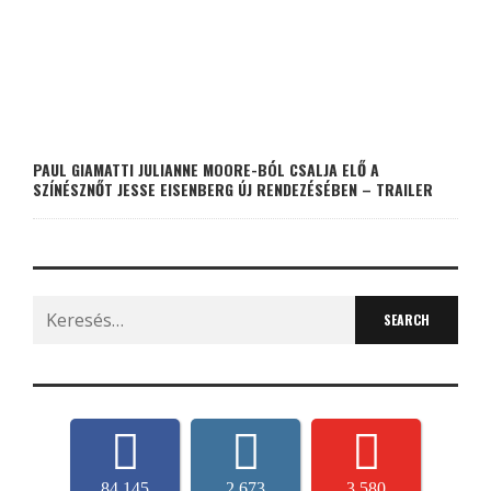
PAUL GIAMATTI JULIANNE MOORE-BÓL CSALJA ELŐ A
SZÍNÉSZNŐT JESSE EISENBERG ÚJ RENDEZÉSÉBEN – TRAILER
Search
for:
84,145
2,673
3,580