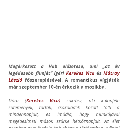
Megérkezett a Hab előzetese, ami „az év
legédesebb filmjét” ígéri
Kerekes Vica
és
Mátray
László
főszereplésével. A romantikus vígjáték
már szeptember 10-én érkezik a mozikba.
Dóra (
Kerekes Vica
)
cukrász, aki különféle
sütemények, torták, csokoládék között tölti a
mindennapjait, és imádja, hogy munkájával
megédesítheti mások szürke hétköznapjait. Az élet
azonban nem fenékig hab ebben a történetben, a fiatal