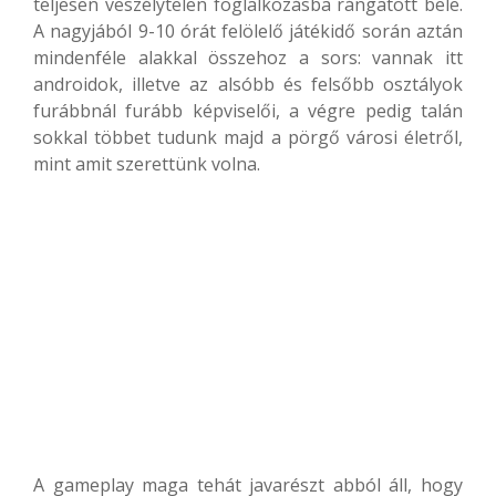
teljesen veszélytelen foglalkozásba rángatott bele.
A nagyjából 9-10 órát felölelő játékidő során aztán
mindenféle alakkal összehoz a sors: vannak itt
androidok, illetve az alsóbb és felsőbb osztályok
furábbnál furább képviselői, a végre pedig talán
sokkal többet tudunk majd a pörgő városi életről,
mint amit szerettünk volna.
A gameplay maga tehát javarészt abból áll, hogy