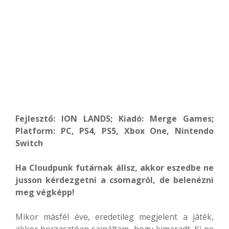
Fejlesztő: ION LANDS; Kiadó: Merge Games;
Platform: PC, PS4, PS5, Xbox One, Nintendo
Switch
Ha Cloudpunk futárnak állsz, akkor eszedbe ne
jusson kérdezgetni a csomagról, de belenézni
meg végképp!
Mikor másfél éve, eredetileg megjelent a játék,
akkor borzasztóan sajnáltam, hogy kimaradt. Ki ne