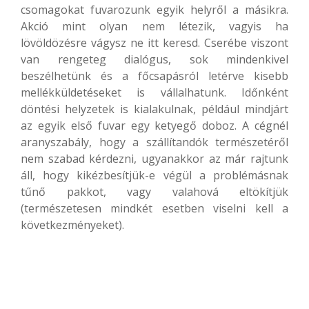
csomagokat fuvarozunk egyik helyről a másikra.
Akció mint olyan nem létezik, vagyis ha
lövöldözésre vágysz ne itt keresd. Cserébe viszont
van rengeteg dialógus, sok mindenkivel
beszélhetünk és a főcsapásról letérve kisebb
mellékküldetéseket is vállalhatunk. Időnként
döntési helyzetek is kialakulnak, például mindjárt
az egyik első fuvar egy ketyegő doboz. A cégnél
aranyszabály, hogy a szállítandók természetéről
nem szabad kérdezni, ugyanakkor az már rajtunk
áll, hogy kikézbesítjük-e végül a problémásnak
tűnő pakkot, vagy valahová eltökítjük
(természetesen mindkét esetben viselni kell a
következményeket).