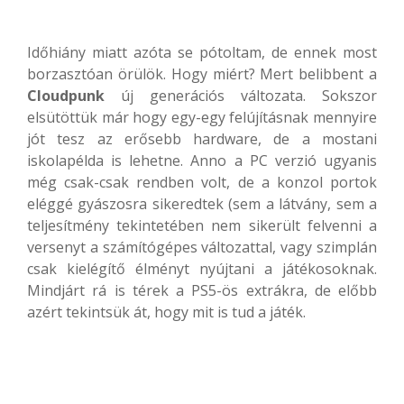
Időhiány miatt azóta se pótoltam, de ennek most
borzasztóan örülök. Hogy miért? Mert belibbent a
Cloudpunk
új generációs változata. Sokszor
elsütöttük már hogy egy-egy felújításnak mennyire
jót tesz az erősebb hardware, de a mostani
iskolapélda is lehetne. Anno a PC verzió ugyanis
még csak-csak rendben volt, de a konzol portok
eléggé gyászosra sikeredtek (sem a látvány, sem a
teljesítmény tekintetében nem sikerült felvenni a
versenyt a számítógépes változattal, vagy szimplán
csak kielégítő élményt nyújtani a játékosoknak.
Mindjárt rá is térek a PS5-ös extrákra, de előbb
azért tekintsük át, hogy mit is tud a játék.