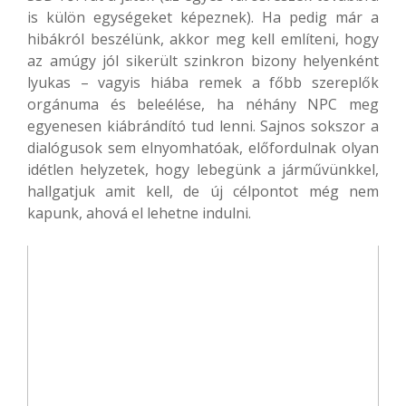
is külön egységeket képeznek). Ha pedig már a
hibákról beszélünk, akkor meg kell említeni, hogy
az amúgy jól sikerült szinkron bizony helyenként
lyukas – vagyis hiába remek a főbb szereplők
orgánuma és beleélése, ha néhány NPC meg
egyenesen kiábrándító tud lenni. Sajnos sokszor a
dialógusok sem elnyomhatóak, előfordulnak olyan
idétlen helyzetek, hogy lebegünk a járművünkkel,
hallgatjuk amit kell, de új célpontot még nem
kapunk, ahová el lehetne indulni.