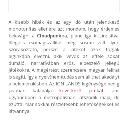
A kisebb hibák és az egy idő után jelentkező
monotonítás ellenére azt mondom, hogy érdemes
belevágni a
Cloudpunk
ba, pláne így kicsinosítva.
Illegális csomagszállítás még sosem volt ilyen
szórakoztató, persze a játékot azok fogják
leginkább élvezni, akik vevők az efféle sokat
dumáló, narratívában erős, elbeszélő jellegű
játékokra. A megértést szerencsére magyar felirat
is segíti, így a nyelv(nem)tudás sem állíthat akadályt
a belemerülésben. Az ION LANDS legénysége pedig
javában kalapálja
következő játékát
, ami
ugyanebben a metropolisban játszódik majd, de
ezúttal már sokkal részletesebb lehetőségekkel és
látvánnyal.