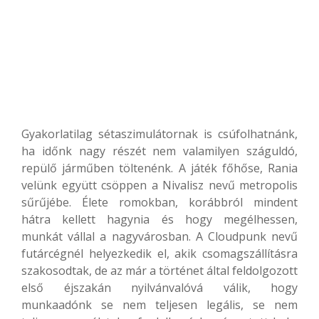
Gyakorlatilag sétaszimulátornak is csúfolhatnánk,
ha időnk nagy részét nem valamilyen száguldó,
repülő járműben töltenénk. A játék főhőse, Rania
velünk együtt csöppen a Nivalisz nevű metropolis
sűrűjébe. Élete romokban, korábbról mindent
hátra kellett hagynia és hogy megélhessen,
munkát vállal a nagyvárosban. A Cloudpunk nevű
futárcégnél helyezkedik el, akik csomagszállításra
szakosodtak, de az már a történet által feldolgozott
első éjszakán nyilvánvalóvá válik, hogy
munkaadónk se nem teljesen legális, se nem