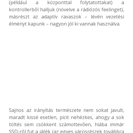
(például a központtal folytatottakat) a
kontrollerből halljuk (növelve a rádiózós feelinget),
másrészt az adaptív ravaszok – lévén vezetési
élményt kapunk – nagyon jól ki vannak használva.
Sajnos az irányítás természete nem sokat javult,
maradt kissé esetlen, picit nehézkes, ahogy a sok
töltés sem csökkent számottevően, hiába immár
SSD-ről fut a játék (az egyes városrészek továbbra