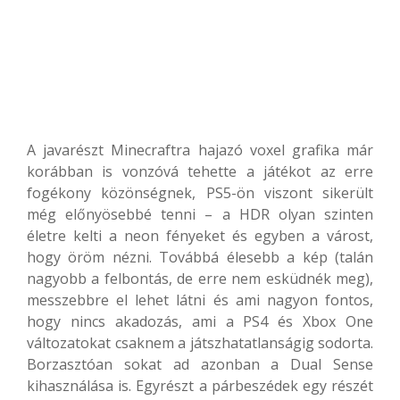
A javarészt Minecraftra hajazó voxel grafika már
korábban is vonzóvá tehette a játékot az erre
fogékony közönségnek, PS5-ön viszont sikerült
még előnyösebbé tenni – a HDR olyan szinten
életre kelti a neon fényeket és egyben a várost,
hogy öröm nézni. Továbbá élesebb a kép (talán
nagyobb a felbontás, de erre nem esküdnék meg),
messzebbre el lehet látni és ami nagyon fontos,
hogy nincs akadozás, ami a PS4 és Xbox One
változatokat csaknem a játszhatatlanságig sodorta.
Borzasztóan sokat ad azonban a Dual Sense
kihasználása is. Egyrészt a párbeszédek egy részét