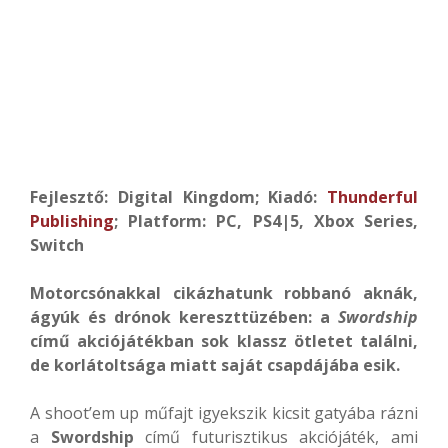
Fejlesztő: Digital Kingdom; Kiadó:
Thunderful
Publishing
; Platform: PC, PS4|5, Xbox Series,
Switch
Motorcsónakkal cikázhatunk robbanó aknák,
ágyúk és drónok kereszttüzében: a
Swordship
című akciójátékban sok klassz ötletet találni,
de korlátoltsága miatt saját csapdájába esik.
A shoot’em up műfajt igyekszik kicsit gatyába rázni
a
Swordship
című futurisztikus akciójáték, ami