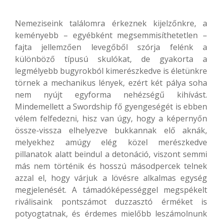
Nemeziseink találomra érkeznek kijelzőnkre, a
keményebb – egyébként megsemmisíthetetlen –
fajta jellemzően levegőből szórja felénk a
különböző típusú skulókat, de gyakorta a
legmélyebb bugyrokból kimerészkedve is életünkre
törnek a mechanikus lények, ezért két pálya soha
nem nyújt egyforma nehézségű kihívást.
Mindemellett a Swordship fő gyengeségét is ebben
vélem felfedezni, hisz van úgy, hogy a képernyőn
össze-vissza elhelyezve bukkannak elő aknák,
melyekhez amúgy elég közel merészkedve
pillanatok alatt beindul a detonáció, viszont semmi
más nem történik és hosszú másodpercek telnek
azzal el, hogy várjuk a lövésre alkalmas egység
megjelenését. A támadóképességgel megspékelt
riválisaink pontszámot duzzasztó érméket is
potyogtatnak, és érdemes mielőbb leszámolnunk