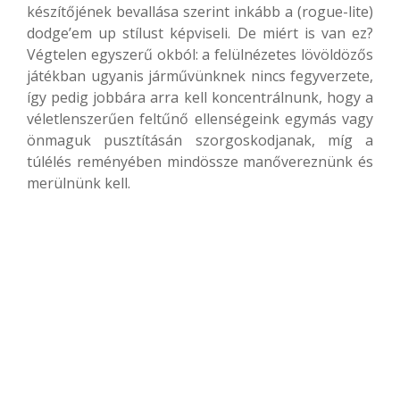
készítőjének bevallása szerint inkább a (rogue-lite)
dodge’em up stílust képviseli. De miért is van ez?
Végtelen egyszerű okból: a felülnézetes lövöldözős
játékban ugyanis járművünknek nincs fegyverzete,
így pedig jobbára arra kell koncentrálnunk, hogy a
véletlenszerűen feltűnő ellenségeink egymás vagy
önmaguk pusztításán szorgoskodjanak, míg a
túlélés reményében mindössze manővereznünk és
merülnünk kell.