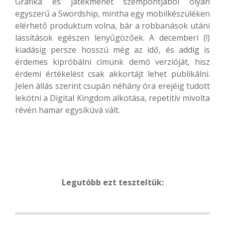
Grafika és játékmenet szempontjából olyan
egyszerű a Swordship, mintha egy mobilkészüléken
elérhető produktum volna, bár a robbanások utáni
lassítások egészen lenyűgözőek. A decemberi (!)
kiadásig persze hosszú még az idő, és addig is
érdemes kipróbálni címünk demó verzióját, hisz
érdemi értékelést csak akkortájt lehet publikálni.
Jelen állás szerint csupán néhány óra erejéig tudott
lekötni a Digital Kingdom alkotása, repetitív mivolta
révén hamar egysíkúvá vált.
Legutóbb ezt teszteltük: