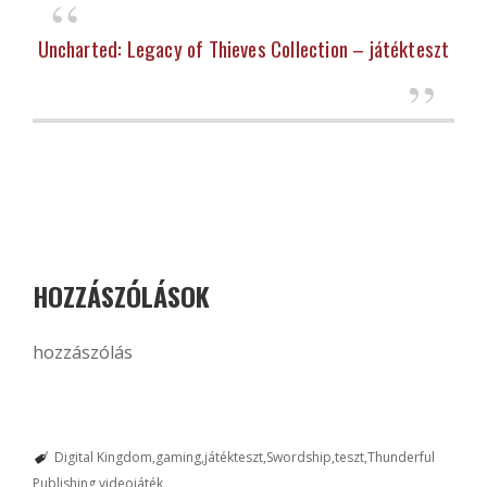
Uncharted: Legacy of Thieves Collection – játékteszt
HOZZÁSZÓLÁSOK
hozzászólás
Digital Kingdom
gaming
játékteszt
Swordship
teszt
Thunderful
Publishing
videojáték