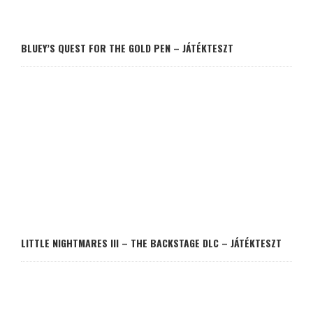
BLUEY’S QUEST FOR THE GOLD PEN – JÁTÉKTESZT
LITTLE NIGHTMARES III – THE BACKSTAGE DLC – JÁTÉKTESZT