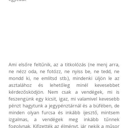
Ami elsőre feltűnik, az a titkolózás (ne menj arra,
ne nézz oda, ne fotózz, ne nyiss be, ne tedd, ne
mondd ki, ne említsd stb.), mindenki üljön le az
asztalához és lehetőleg minél kevesebbet
kérdezősködjön. Nem csak a vendégek, mi is
feszengünk egy kicsit, igaz, mi valamivel kevesebb
pénzt hagytunk a jegypénztárnál és a büfében, de
minden olyan furcsa és inkább ijesztő, mintsem
izgalmas, a vendégek meg inkább tűnnek
fogolynak. Kifizették az élményt, jár nekik a műsor