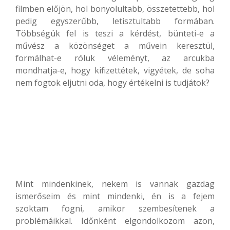
filmben előjön, hol bonyolultabb, összetettebb, hol
pedig egyszerűbb, letisztultabb formában.
Többségük fel is teszi a kérdést, bünteti-e a
művész a közönséget a művein keresztül,
formálhat-e róluk véleményt, az arcukba
mondhatja-e, hogy kifizettétek, vigyétek, de soha
nem fogtok eljutni oda, hogy értékelni is tudjátok?
Mint mindenkinek, nekem is vannak gazdag
ismerőseim és mint mindenki, én is a fejem
szoktam fogni, amikor szembesítenek a
problémáikkal. Időnként elgondolkozom azon,