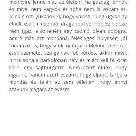
mennyire lenne más az életem, ha gazdag lennék
és mivel nem vagyok és soha nem is voltam az,
mindig ott lyukadok ki, hogy valószínűleg ugyanígy
élnék, csak mindenből drágábbat vennék. Ez persze
nem igaz, elkölteném egy csomó olyan dologra,
amire más azt mondaná, felesleges hülyeség. Jól
tudom azt is, hogy senki nem jár a Mekibe, mert ott
csak szemetet szolgálnak fel, kérdés, akkor miért
nincs soha a parkolóban hely és miért kell fél órát
várni egy sajtburgerre. Nem azért élünk, hogy
együnk, hanem azért eszünk, hogy éljünk, tartja a
mondás és talán az sem véletlen, hogy ennyi
szavunk magára az evésre.