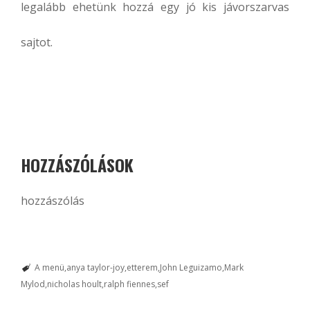
legalább ehetünk hozzá egy jó kis jávorszarvas
sajtot.
HOZZÁSZÓLÁSOK
hozzászólás
A menü
anya taylor-joy
etterem
John Leguizamo
Mark
Mylod
nicholas hoult
ralph fiennes
sef