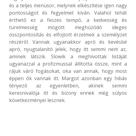
és a teljes menüsor, melynek elkészítése igen nagy
pontosságot és fegyelmet kíván. Valahol tehát
érthető ez a feszes tempó, a kedvesség és
türelmesség mögött meghúzódó ideges
összpontosítás és elfojtott érzelmek a személyzet
részéről. Vannak ugyanakkor apró és kevésbé
apró, nyugtalanító jelek, hogy itt semmi nem az,
aminek látszik. Slowik a meghívottak listáját
ugyanazzal a profizmussal állította össze, mint a
rájuk váró fogásokat, oka van annak, hogy most
éppen ők vannak itt. Margot azonban egy hibás
tényező az egyenletben, akinek semmi
keresnivalója itt és bizony ennek még súlyos
következményei lesznek.