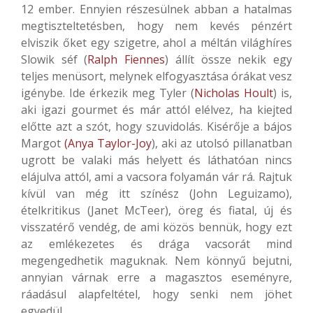
12 ember. Ennyien részesülnek abban a hatalmas
megtiszteltetésben, hogy nem kevés pénzért
elviszik őket egy szigetre, ahol a méltán világhíres
Slowik séf (
Ralph Fiennes
) állít össze nekik egy
teljes menüsort, melynek elfogyasztása órákat vesz
igénybe. Ide érkezik meg Tyler (
Nicholas Hoult
) is,
aki igazi gourmet és már attól elélvez, ha kiejted
előtte azt a szót, hogy szuvidolás. Kisérője a bájos
Margot
(Anya Taylor-Joy
), aki az utolsó pillanatban
ugrott be valaki más helyett és láthatóan nincs
elájulva attól, ami a vacsora folyamán vár rá. Rajtuk
kívül van még itt színész (John Leguizamo),
ételkritikus (Janet McTeer), öreg és fiatal, új és
visszatérő vendég, de ami közös bennük, hogy ezt
az emlékezetes és drága vacsorát mind
megengedhetik maguknak. Nem könnyű bejutni,
annyian várnak erre a magasztos eseményre,
ráadásul alapfeltétel, hogy senki nem jöhet
egyedül.