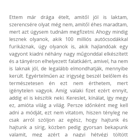
Ettem már drága ételt, amitől jól is laktam,
szerencsére olyat még nem, amitől éhes maradtam,
mert azt úgysem tudnám megfizetni. Ahogy mindig
lesznek olyanok, akik 100 milliós autócsodákkal
furikáznak, úgy olyanok is, akik hajlandóak egy
vagyont kiadni néhány nagy műgonddal elkészített
és a tányéron elhelyezett falatkáért, amivel, ha nem
is laknak jól, de legalább elmondhatják, mennyibe
került. Egyértelműen az irigység beszél belőlem és
természetesen én ezt nem érthetem, mert
igénytelen vagyok. Amíg valaki fizet ezért ennyit,
addig el is készítik neki. Kereslet, kínálat, így megy
ez, amióta világ a világ. Persze időnként meg kell
adni a módját, ezt nem vitatom, hiszen tényleg ne
csak arról szóljon az egész, hogy hajtunk és
hajtunk a sírig, közben pedig gyorsan bekapunk
valamit, meg azért a nagyi hétvégi töltött