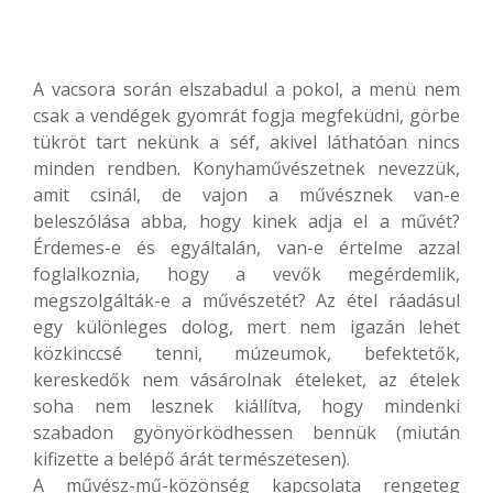
A vacsora során elszabadul a pokol, a menü nem
csak a vendégek gyomrát fogja megfeküdni, görbe
tükröt tart nekünk a séf, akivel láthatóan nincs
minden rendben. Konyhaművészetnek nevezzük,
amit csinál, de vajon a művésznek van-e
beleszólása abba, hogy kinek adja el a művét?
Érdemes-e és egyáltalán, van-e értelme azzal
foglalkoznia, hogy a vevők megérdemlik,
megszolgálták-e a művészetét? Az étel ráadásul
egy különleges dolog, mert nem igazán lehet
közkinccsé tenni, múzeumok, befektetők,
kereskedők nem vásárolnak ételeket, az ételek
soha nem lesznek kiállítva, hogy mindenki
szabadon gyönyörködhessen bennük (miután
kifizette a belépő árát természetesen).
A művész-mű-közönség kapcsolata rengeteg