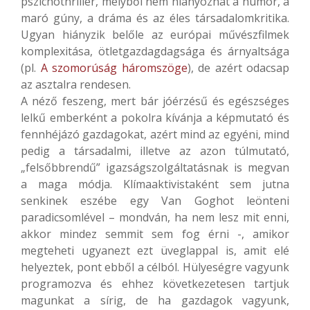
pszichothriller, melyből nem hiányozhat a humor, a
maró gúny, a dráma és az éles társadalomkritika.
Ugyan hiányzik belőle az európai művészfilmek
komplexitása, ötletgazdagdagsága és árnyaltsága
(pl.
A szomorúság háromszöge
), de azért odacsap
az asztalra rendesen.
A néző feszeng, mert bár jóérzésű és egészséges
lelkű emberként a pokolra kívánja a képmutató és
fennhéjázó gazdagokat, azért mind az egyéni, mind
pedig a társadalmi, illetve az azon túlmutató,
„felsőbbrendű” igazságszolgáltatásnak is megvan
a maga módja. Klímaaktivistaként sem jutna
senkinek eszébe egy Van Goghot leönteni
paradicsomlével – mondván, ha nem lesz mit enni,
akkor mindez semmit sem fog érni -, amikor
megteheti ugyanezt ezt üveglappal is, amit elé
helyeztek, pont ebből a célból. Hülyeségre vagyunk
programozva és ehhez következetesen tartjuk
magunkat a sírig, de ha gazdagok vagyunk,