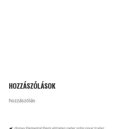
HOZZÁSZÓLÁSOK
hozzászólás
disney
Elemental
Elemi
előzetes
peter sohn
pixar
trailer