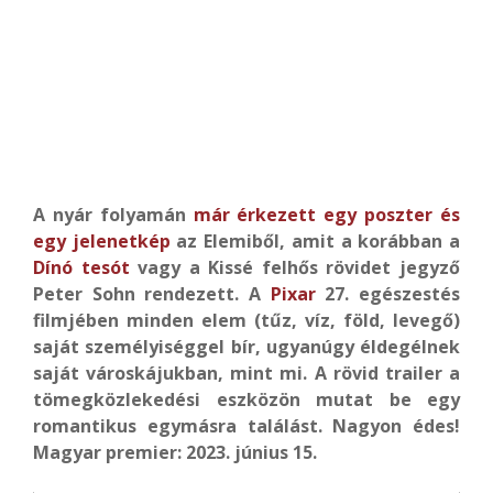
A nyár folyamán
már érkezett egy poszter és
egy jelenetkép
az Elemiből, amit a korábban a
Dínó tesót
vagy a Kissé felhős rövidet jegyző
Peter Sohn rendezett. A
Pixar
27. egészestés
filmjében minden elem (tűz, víz, föld, levegő)
saját személyiséggel bír, ugyanúgy éldegélnek
saját városkájukban, mint mi. A rövid trailer a
tömegközlekedési eszközön mutat be egy
romantikus egymásra találást. Nagyon édes!
Magyar premier: 2023. június 15.