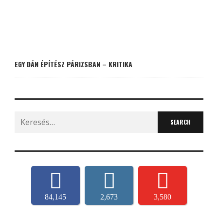
EGY DÁN ÉPÍTÉSZ PÁRIZSBAN – KRITIKA
Search
for:
84,145
2,673
3,580