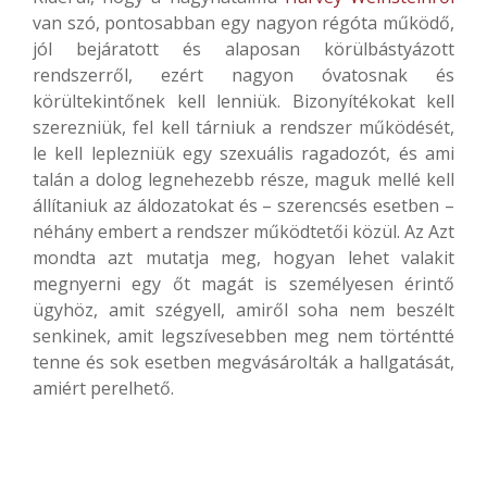
van szó, pontosabban egy nagyon régóta működő,
jól bejáratott és alaposan körülbástyázott
rendszerről, ezért nagyon óvatosnak és
körültekintőnek kell lenniük. Bizonyítékokat kell
szerezniük, fel kell tárniuk a rendszer működését,
le kell leplezniük egy szexuális ragadozót, és ami
talán a dolog legnehezebb része, maguk mellé kell
állítaniuk az áldozatokat és – szerencsés esetben –
néhány embert a rendszer működtetői közül. Az Azt
mondta azt mutatja meg, hogyan lehet valakit
megnyerni egy őt magát is személyesen érintő
ügyhöz, amit szégyell, amiről soha nem beszélt
senkinek, amit legszívesebben meg nem történtté
tenne és sok esetben megvásárolták a hallgatását,
amiért perelhető.