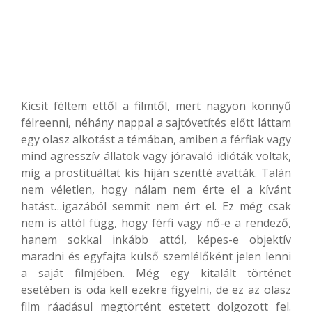
Kicsit féltem ettől a filmtől, mert nagyon könnyű
félreenni, néhány nappal a sajtóvetítés előtt láttam
egy olasz alkotást a témában, amiben a férfiak vagy
mind agresszív állatok vagy jóravaló idióták voltak,
míg a prostituáltat kis híján szentté avatták. Talán
nem véletlen, hogy nálam nem érte el a kívánt
hatást…igazából semmit nem ért el. Ez még csak
nem is attól függ, hogy férfi vagy nő-e a rendező,
hanem sokkal inkább attól, képes-e objektív
maradni és egyfajta külső szemlélőként jelen lenni
a saját filmjében. Még egy kitalált történet
esetében is oda kell ezekre figyelni, de ez az olasz
film ráadásul megtörtént estetett dolgozott fel.