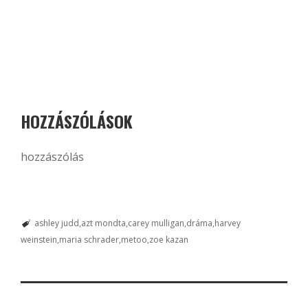
HOZZÁSZÓLÁSOK
hozzászólás
ashley judd
azt mondta
carey mulligan
dráma
harvey
weinstein
maria schrader
metoo
zoe kazan