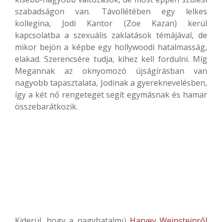
szabadságon van. Távollétében egy lelkes
kollegina, Jodi Kantor (Zoe Kazan) kerül
kapcsolatba a szexuális zaklatások témájával, de
mikor bejön a képbe egy hollywoodi hatalmasság,
elakad. Szerencsére tudja, kihez kell fordulni. Míg
Megannak az oknyomozó újságírásban van
nagyobb tapasztalata, Jodinak a gyereknevelésben,
így a két nő rengeteget segít egymásnak és hamar
összebarátkozik.
Kiderül, hogy a nagyhatalmú
Harvey Weinsteinről