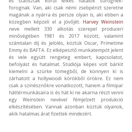
és statiszták körül lelkes fiatalok sürögnek-
forognak. Van, aki csak némi zsebpénzt szeretne
magának a nyárra és persze olyan is, aki ebben a
közegben képzeli el a jövőjét.
Harvey Weinstein
neve mellett 330 alkotás szerepel produceri
minőségében 1981 és 2017 között, valamint
számtalan díj és jelölés, köztük Oscar, Primetime
Emmy és BAFTA. Ez elképesztő munkatempót jelent
és vele együtt rengeteg embert, kapcsolatot,
befolyást és hatalmat. Stúdiója képes volt bárkit
kiemelni a szürke tömegből, de könnyen ki is
zárhatott a hollywoodi körökből örökre. Ez nem
csak a színésznőkre vonatkozott, hanem a filmipar
háttérmunkásaira is és hát ki ne akarna részt venni
egy Weinstein nevével fémjelzett produkció
elkészítésében. Vannak azonban köztük olyanok,
akik hatalmas árat fizettek mindezért.