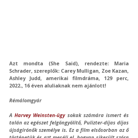
Azt mondta (She Said), rendezte: Maria
Schrader, szereplők: Carey Mulligan, Zoe Kazan,
Ashley Judd, amerikai filmdráma, 129 perc,
2022., 16 éven aluliaknak nem ajánlott!
Rémálomgyár
A
Harvey Weinsten-ügy
sokak számára ismert és
talán az egészet felgöngyölítő, Pulizter-díjas díjas
újságírónők személye is. Ez a film elsősorban az ő
történetük és azt meséli el, hogyan sikerült szóra