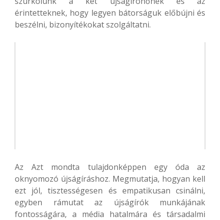
szurkolunk a két újságírónőnek és az
érintetteknek, hogy legyen bátorságuk előbújni és
beszélni, bizonyítékokat szolgáltatni.
Az Azt mondta tulajdonképpen egy óda az
oknyomozó újságíráshoz. Megmutatja, hogyan kell
ezt jól, tisztességesen és empatikusan csinálni,
egyben rámutat az újságírók munkájának
fontosságára, a média hatalmára és társadalmi