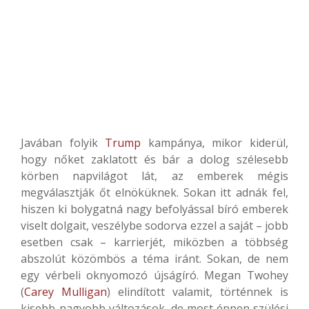
Javában folyik
Trump
kampánya, mikor kiderül,
hogy nőket zaklatott és bár a dolog szélesebb
körben napvilágot lát, az emberek mégis
megválasztják őt elnöküknek. Sokan itt adnák fel,
hiszen ki bolygatná nagy befolyással bíró emberek
viselt dolgait, veszélybe sodorva ezzel a saját – jobb
esetben csak – karrierjét, miközben a többség
abszolút közömbös a téma iránt. Sokan, de nem
egy vérbeli oknyomozó újságíró. Megan Twohey
(
Carey Mulligan
) elindított valamit, történnek is
kisebb-nagyobb változások, de most éppen szülési