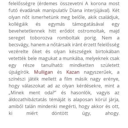
felelősségre (érdemes összevetni A korona most
futó évadának manipulatív Diana interjújával). Két
olyan nőt ismerhetünk meg belőle, akik családjuk,
kollégáik és egymás támogatásával egy
bevehetetlennek hitt erődöt ostromoltak, majd
sereget toborozva romboltak porig. Nem a
becsvágy, hanem a nőtársaik iránt érzett felelősség
vezérelte őket és olyan készségek birtokában
vetették bele magukat a munkába, melyeknek csak
egy része tanulható: mindketten született
újságírók.
Mulligan
és
Kazan
nagyszerűek, a
színészi játék mellett a film másik nagy erénye,
hogy válaszokat ad az olyan kérdésekre, mint a
„Minek ment oda?” és hasonlók, vagyis az
áldozathibáztatás témáját is alaposan körül járja,
amiből talán mindenki megérti, hogy akkor és ott,
ki miért döntött úgy, ahogy.