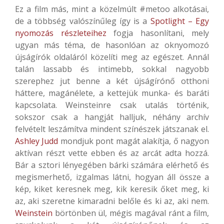
Ez a film más, mint a közelmúlt #metoo alkotásai,
de a többség valószínűleg így is a
Spotlight – Egy
nyomozás részleteihez
fogja hasonlítani, mely
ugyan más téma, de hasonlóan az oknyomozó
újságírók oldaláról közelíti meg az egészet. Annál
talán lassabb és intimebb, sokkal nagyobb
szerephez jut benne a két újságírónő otthoni
háttere, magánélete, a kettejük munka- és baráti
kapcsolata. Weinsteinre csak utalás történik,
sokszor csak a hangját halljuk, néhány archív
felvételt leszámítva mindent színészek játszanak el.
Ashley Judd
mondjuk pont magát alakítja, ő nagyon
aktívan részt vette ebben és az arcát adta hozzá.
Bár a sztori lényegében bárki számára elérhető és
megismerhető, izgalmas látni, hogyan áll össze a
kép, kiket keresnek meg, kik keresik őket meg, ki
az, aki szeretne kimaradni belőle és ki az, aki nem.
Weinstein
börtönben ül, mégis magával ránt a film,