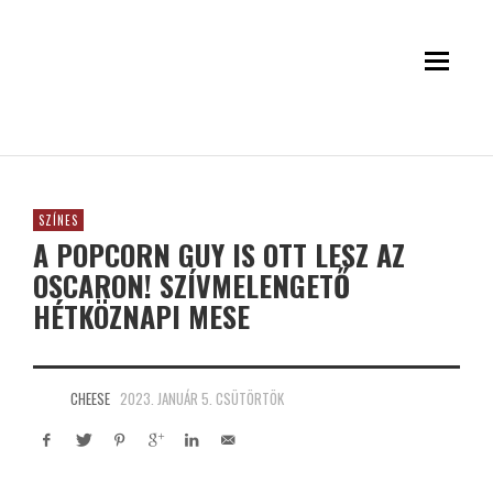
SZÍNES
A POPCORN GUY IS OTT LESZ AZ
OSCARON! SZÍVMELENGETŐ
HÉTKÖZNAPI MESE
CHEESE
2023. JANUÁR 5. CSÜTÖRTÖK