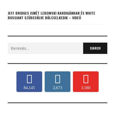
JEFF BRIDGES ISMÉT LEBOWSKI KARDIGÁNBAN ÉS WHITE
RUSSIANT SZÜRCSÖLVE BÖLCSELKEDIK – VIDEÓ
Search
for:
84,145
2,673
3,580