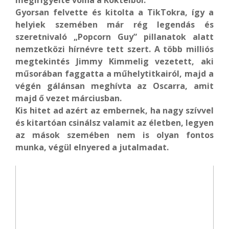
megirigyelte volna a Koktélból.
Gyorsan felvette és kitolta a TikTokra, így a
helyiek szemében már rég legendás és
szeretnivaló „Popcorn Guy” pillanatok alatt
nemzetközi hírnévre tett szert. A több milliós
megtekintés Jimmy Kimmelig vezetett, aki
műsorában faggatta a műhelytitkairól, majd a
végén gálánsan meghívta az Oscarra, amit
majd ő vezet márciusban.
Kis hitet ad azért az embernek, ha nagy szívvel
és kitartóan csinálsz valamit az életben, legyen
az mások szemében nem is olyan fontos
munka, végül elnyered a jutalmadat.