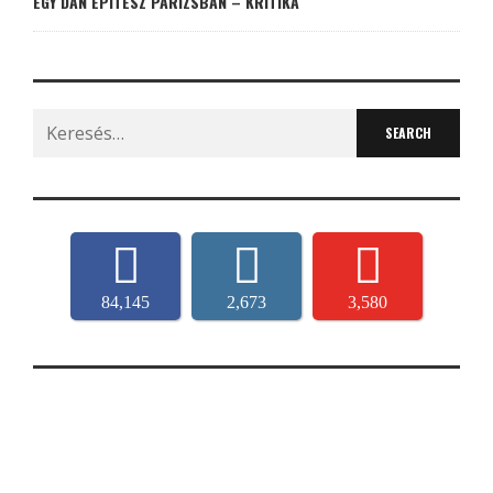
EGY DÁN ÉPÍTÉSZ PÁRIZSBAN – KRITIKA
Search
for:
84,145
2,673
3,580