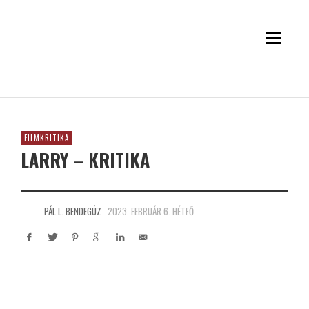
FILMKRITIKA
LARRY – KRITIKA
PÁL L. BENDEGÚZ
2023. FEBRUÁR 6. HÉTFŐ