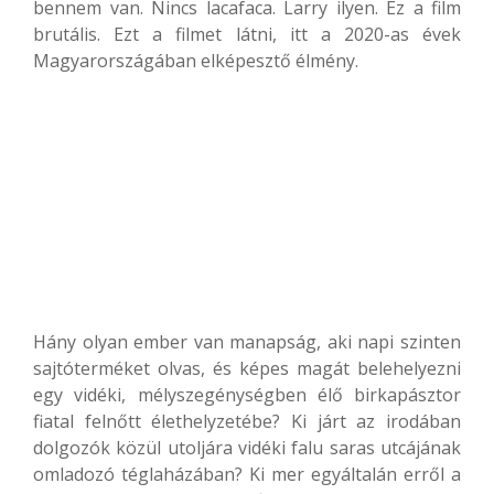
bennem van. Nincs lacafaca. Larry ilyen. Ez a film
brutális. Ezt a filmet látni, itt a 2020-as évek
Magyarországában elképesztő élmény.
Hány olyan ember van manapság, aki napi szinten
sajtóterméket olvas, és képes magát belehelyezni
egy vidéki, mélyszegénységben élő birkapásztor
fiatal felnőtt élethelyzetébe? Ki járt az irodában
dolgozók közül utoljára vidéki falu saras utcájának
omladozó téglaházában? Ki mer egyáltalán erről a