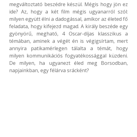
megváltoztató beszédre készül. Mégis hogy jön ez
ide? Az, hogy a két film mégis ugyanarról szól:
milyen együtt élni a dadogással, amikor az életed fő
feladata, hogy kifejezd magad. A király beszéde egy
gyönyörű, megható, 4 Oscar-díjas klasszikus a
témában, aminek a végét én is végigsírtam, mert
annyira patikamérlegen tálalta a témát, hogy
milyen kommunikációs fogyatékossággal küzdeni.
De milyen, ha ugyanezt éled meg Borsodban,
napjainkban, egy félárva srácként?