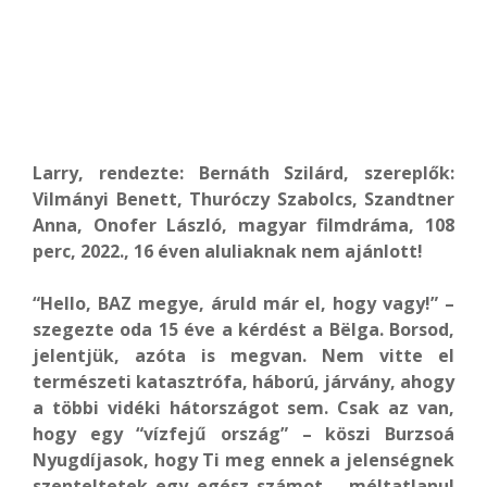
Larry, rendezte: Bernáth Szilárd, szereplők:
Vilmányi Benett, Thuróczy Szabolcs, Szandtner
Anna, Onofer László, magyar filmdráma, 108
perc, 2022., 16 éven aluliaknak nem ajánlott!
“Hello, BAZ megye, áruld már el, hogy vagy!” –
szegezte oda 15 éve a kérdést a Bëlga. Borsod,
jelentjük, azóta is megvan. Nem vitte el
természeti katasztrófa, háború, járvány, ahogy
a többi vidéki hátországot sem. Csak az van,
hogy egy “vízfejű ország” – köszi Burzsoá
Nyugdíjasok, hogy Ti meg ennek a jelenségnek
szenteltetek egy egész számot – méltatlanul