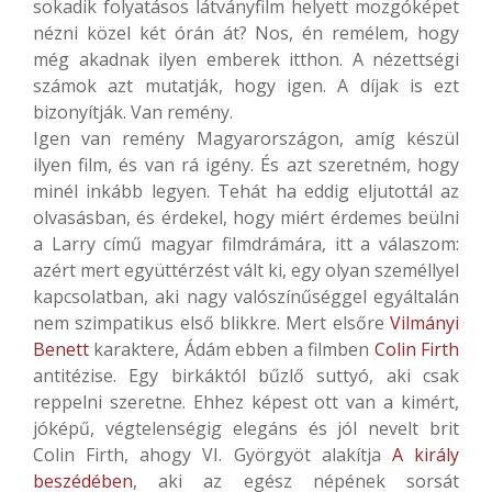
sokadik folyatásos látványfilm helyett mozgóképet
nézni közel két órán át? Nos, én remélem, hogy
még akadnak ilyen emberek itthon. A nézettségi
számok azt mutatják, hogy igen. A díjak is ezt
bizonyítják. Van remény.
Igen van remény Magyarországon, amíg készül
ilyen film, és van rá igény. És azt szeretném, hogy
minél inkább legyen. Tehát ha eddig eljutottál az
olvasásban, és érdekel, hogy miért érdemes beülni
a Larry című magyar filmdrámára, itt a válaszom:
azért mert együttérzést vált ki, egy olyan személlyel
kapcsolatban, aki nagy valószínűséggel egyáltalán
nem szimpatikus első blikkre. Mert elsőre
Vilmányi
Benett
karaktere, Ádám ebben a filmben
Colin Firth
antitézise. Egy birkáktól bűzlő suttyó, aki csak
reppelni szeretne. Ehhez képest ott van a kimért,
jóképű, végtelenségig elegáns és jól nevelt brit
Colin Firth, ahogy VI. Györgyöt alakítja
A király
beszédében
, aki az egész népének sorsát