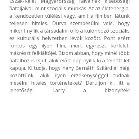
Észak-Kelet Magyarország falvainak kisebbségi
fiataljaival, mint szociális munkás. Az az életenergia,
a kendőzetlen túlélési vágy, amit a filmben látunk
teljesen hiteles. Durva szembesülni vele, hogy
miként nyílik a társadalmi olló a különböző szociális
és kulturális helyzetben lévők között. Pont ezért
fontos egy ilyen film, mert egyrészt korlelet,
másrészt felkiáltójel. Bízom abban, hogy minél több
fiatalhoz is eljut, akik előtt épp nyílik ki a felnőtt lét
kapuja. Ki tudja, hogy hány Bernáth Szilárd él még
közöttünk, akik ilyen érzékenységgel tudnak
mesélni hiteles történeteket? Derüljön ki, itt a
lehetőség, Larry a bizonyíték!