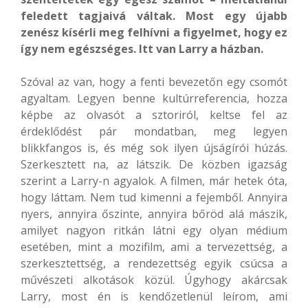
feledett tagjaivá váltak. Most egy újabb
zenész kísérli meg felhívni a figyelmet, hogy ez
így nem egészséges. Itt van Larry a házban.
Szóval az van, hogy a fenti bevezetőn egy csomót
agyaltam. Legyen benne kultúrreferencia, hozza
képbe az olvasót a sztoriról, keltse fel az
érdeklődést pár mondatban, meg legyen
blikkfangos is, és még sok ilyen újságírói húzás.
Szerkesztett na, az látszik. De közben igazság
szerint a Larry-n agyalok. A filmen, már hetek óta,
hogy láttam. Nem tud kimenni a fejemből. Annyira
nyers, annyira őszinte, annyira bőröd alá mászik,
amilyet nagyon ritkán látni egy olyan médium
esetében, mint a mozifilm, ami a tervezettség, a
szerkesztettség, a rendezettség egyik csúcsa a
művészeti alkotások közül. Úgyhogy akárcsak
Larry, most én is kendőzetlenül leírom, ami