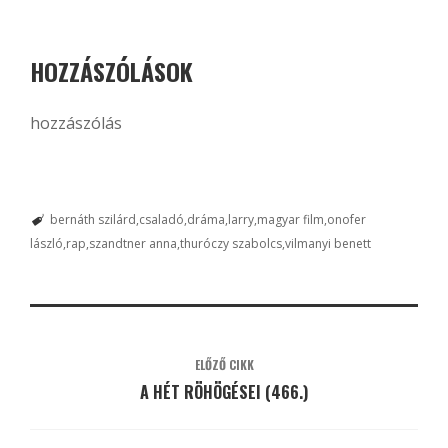
HOZZÁSZÓLÁSOK
hozzászólás
bernáth szilárd
csaladó
dráma
larry
magyar film
onofer
lászló
rap
szandtner anna
thuróczy szabolcs
vilmanyi benett
ELŐZŐ CIKK
A HÉT RÖHÖGÉSEI (466.)