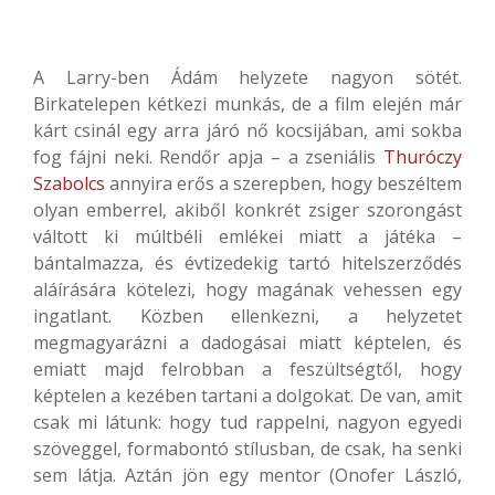
A Larry-ben Ádám helyzete nagyon sötét.
Birkatelepen kétkezi munkás, de a film elején már
kárt csinál egy arra járó nő kocsijában, ami sokba
fog fájni neki. Rendőr apja – a zseniális
Thuróczy
Szabolcs
annyira erős a szerepben, hogy beszéltem
olyan emberrel, akiből konkrét zsiger szorongást
váltott ki múltbéli emlékei miatt a játéka –
bántalmazza, és évtizedekig tartó hitelszerződés
aláírására kötelezi, hogy magának vehessen egy
ingatlant. Közben ellenkezni, a helyzetet
megmagyarázni a dadogásai miatt képtelen, és
emiatt majd felrobban a feszültségtől, hogy
képtelen a kezében tartani a dolgokat. De van, amit
csak mi látunk: hogy tud rappelni, nagyon egyedi
szöveggel, formabontó stílusban, de csak, ha senki
sem látja. Aztán jön egy mentor (Onofer László,