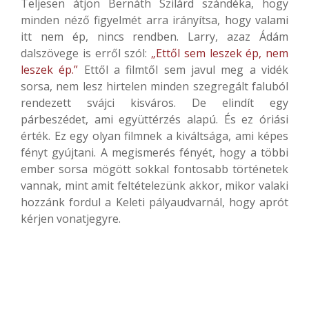
Teljesen átjön Bernáth Szilárd szándéka, hogy
minden néző figyelmét arra irányítsa, hogy valami
itt nem ép, nincs rendben. Larry, azaz Ádám
dalszövege is erről szól:
„Ettől sem leszek ép, nem
leszek ép.”
Ettől a filmtől sem javul meg a vidék
sorsa, nem lesz hirtelen minden szegregált faluból
rendezett svájci kisváros. De elindít egy
párbeszédet, ami együttérzés alapú. És ez óriási
érték. Ez egy olyan filmnek a kiváltsága, ami képes
fényt gyújtani. A megismerés fényét, hogy a többi
ember sorsa mögött sokkal fontosabb történetek
vannak, mint amit feltételezünk akkor, mikor valaki
hozzánk fordul a Keleti pályaudvarnál, hogy aprót
kérjen vonatjegyre.