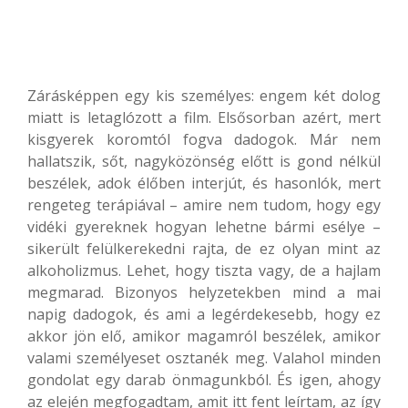
Zárásképpen egy kis személyes: engem két dolog
miatt is letaglózott a film. Elsősorban azért, mert
kisgyerek koromtól fogva dadogok. Már nem
hallatszik, sőt, nagyközönség előtt is gond nélkül
beszélek, adok élőben interjút, és hasonlók, mert
rengeteg terápiával – amire nem tudom, hogy egy
vidéki gyereknek hogyan lehetne bármi esélye –
sikerült felülkerekedni rajta, de ez olyan mint az
alkoholizmus. Lehet, hogy tiszta vagy, de a hajlam
megmarad. Bizonyos helyzetekben mind a mai
napig dadogok, és ami a legérdekesebb, hogy ez
akkor jön elő, amikor magamról beszélek, amikor
valami személyeset osztanék meg. Valahol minden
gondolat egy darab önmagunkból. És igen, ahogy
az elején megfogadtam, amit itt fent leírtam, az így