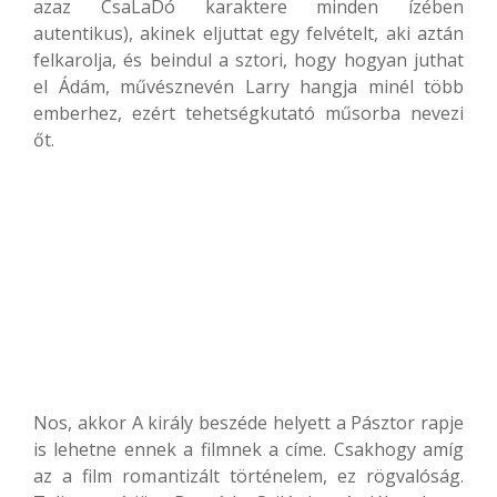
azaz CsaLaDó karaktere minden ízében
autentikus), akinek eljuttat egy felvételt, aki aztán
felkarolja, és beindul a sztori, hogy hogyan juthat
el Ádám, művésznevén Larry hangja minél több
emberhez, ezért tehetségkutató műsorba nevezi
őt.
Nos, akkor A király beszéde helyett a Pásztor rapje
is lehetne ennek a filmnek a címe. Csakhogy amíg
az a film romantizált történelem, ez rögvalóság.