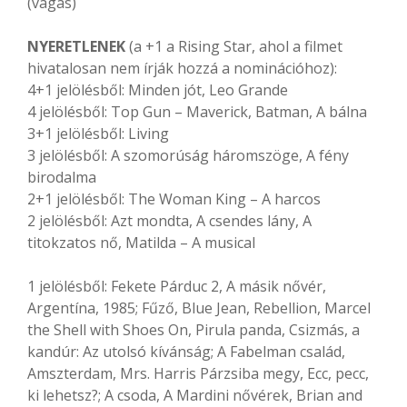
(vágás)
NYERETLENEK
(a +1 a Rising Star, ahol a filmet
hivatalosan nem írják hozzá a nominációhoz):
4+1 jelölésből: Minden jót, Leo Grande
4 jelölésből: Top Gun – Maverick, Batman, A bálna
3+1 jelölésből: Living
3 jelölésből: A szomorúság háromszöge, A fény
birodalma
2+1 jelölésből: The Woman King – A harcos
2 jelölésből: Azt mondta, A csendes lány, A
titokzatos nő, Matilda – A musical
1 jelölésből: Fekete Párduc 2, A másik nővér,
Argentína, 1985; Fűző, Blue Jean, Rebellion, Marcel
the Shell with Shoes On, Pirula panda, Csizmás, a
kandúr: Az utolsó kívánság; A Fabelman család,
Amszterdam, Mrs. Harris Párzsiba megy, Ecc, pecc,
ki lehetsz?; A csoda, A Mardini nővérek, Brian and