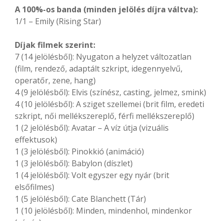
A 100%-os banda (minden jelölés díjra váltva):
1/1 – Emily (Rising Star)
Díjak filmek szerint:
7 (14 jelölésből): Nyugaton a helyzet változatlan
(film, rendező, adaptált szkript, idegennyelvű,
operatőr, zene, hang)
4 (9 jelölésből): Elvis (színész, casting, jelmez, smink)
4 (10 jelölésből): A sziget szellemei (brit film, eredeti
szkript, női mellékszereplő, férfi mellékszereplő)
1 (2 jelölésből): Avatar – A víz útja (vizuális
effektusok)
1 (3 jelölésből): Pinokkió (animáció)
1 (3 jelölésből): Babylon (díszlet)
1 (4 jelölésből): Volt egyszer egy nyár (brit
elsőfilmes)
1 (5 jelölésből): Cate Blanchett (Tár)
1 (10 jelölésből): Minden, mindenhol, mindenkor