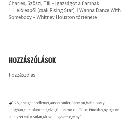
Charles, Szöszi, Till – Igazságot a fiamnak
+1 jelölésből (csak Rising Star): I Wanna Dance With
Somebody – Whitney Houston története
HOZZÁSZÓLÁSOK
hozzászólás
76.
a sziget szellemei
austin butler
Babylon
bafta
barry
keoghan
cate blanchett
elvis
Guillermo del Toro: Pinokkió
nyugaton
a helyzet valtozatlan
tár
volt egyszer egy nyár