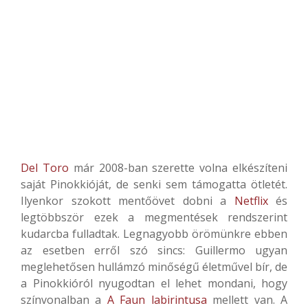
Del Toro
már 2008-ban szerette volna elkészíteni
saját Pinokkióját, de senki sem támogatta ötletét.
Ilyenkor szokott mentőövet dobni a
Netflix
és
legtöbbször ezek a megmentések rendszerint
kudarcba fulladtak. Legnagyobb örömünkre ebben
az esetben erről szó sincs: Guillermo ugyan
meglehetősen hullámzó minőségű életművel bír, de
a Pinokkióról nyugodtan el lehet mondani, hogy
színvonalban a
A Faun labirintusa
mellett van. A