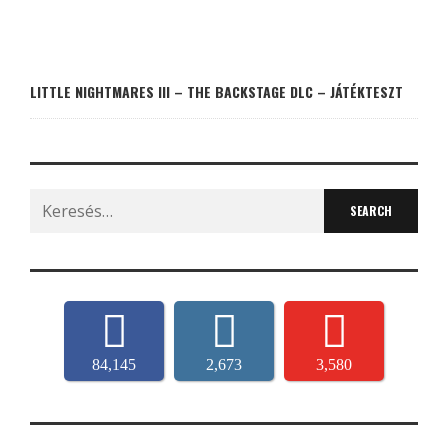
LITTLE NIGHTMARES III – THE BACKSTAGE DLC – JÁTÉKTESZT
Search
for:
84,145
2,673
3,580