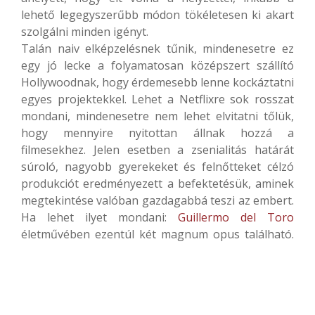
lehető legegyszerűbb módon tökéletesen ki akart
szolgálni minden igényt.
Talán naiv elképzelésnek tűnik, mindenesetre ez
egy jó lecke a folyamatosan középszert szállító
Hollywoodnak, hogy érdemesebb lenne kockáztatni
egyes projektekkel. Lehet a Netflixre sok rosszat
mondani, mindenesetre nem lehet elvitatni tőlük,
hogy mennyire nyitottan állnak hozzá a
filmesekhez. Jelen esetben a zsenialitás határát
súroló, nagyobb gyerekeket és felnőtteket célzó
produkciót eredményezett a befektetésük, aminek
megtekintése valóban gazdagabbá teszi az embert.
Ha lehet ilyet mondani:
Guillermo del Toro
életművében ezentúl két magnum opus található.