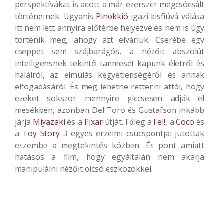
perspektívákat is adott a már ezerszer megcsócsált
történetnek. Ugyanis
Pinokkió
igazi kisfiúvá válása
itt nem lett annyira előtérbe helyezve és nem is úgy
történik meg, ahogy azt elvárjuk. Cserébe egy
cseppet sem szájbarágós, a nézőit abszolút
intelligensnek tekintő tanmesét kapunk életről és
halálról, az elmúlás kegyetlenségéről és annak
elfogadásáról. És meg lehetne rettenni attól, hogy
ezeket sokszor mennyire giccsesen adják el
mesékben, azonban Del Toro és Gustafson inkább
járja
Miyazaki
és a
Pixar
útját. Főleg a
Fel!,
a
Coco
és
a
Toy Story 3
egyes érzelmi csúcspontjai jutottak
eszembe a megtekintés közben. És pont amiatt
hatásos a film, hogy egyáltalán nem akarja
manipulálni nézőit olcsó eszközökkel.