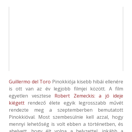
Guillermo del Toro
Pinokkiója kisebb hibái ellenére
is ott van az év legjobb filmjei között. A film
egyetlen vesztese
Robert Zemeckis: a jó ideje
kiégett
rendező élete egyik legrosszabb művét
rendezte meg a szeptemberben bemutatott
Pinokkióval. Most szembesülnie kell azzal, hogy
mennyi lehetőség is volt ebben a történetben, és
ahelyett, hogy élt volna a helyzettel, inkább a