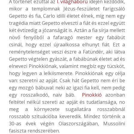
A történet ezúttal az
I. világháború
idején kezdődik,
mikor a templomnak Jézus-feszületet farigcsáló
Gepetto és fia, Carlo idilli életet élnek, míg nem egy
tragédia miatt Gepetto elveszti a fiát és ezzel együtt
két évtizedig a józanságát is. Aztán a fia sírja mellett
növő fenyőből a fafaragó mester egy fabábút
csinál, hogy ezzel újraalkossa elhunyt fiát. Ezt a
reménytelenséget veszi észre a Fatündér, aki látva
Gepetto végtelen gyászát, a fabábúnak életet ad és
elnevezi Pinokkiónak, valamint megbíz egy tücsköt,
hogy legyen a lelkiismerete. Pinokkiónak egy célja
van: szeretni az apját. Csak hát Gepetto nem éri be
egy mozgó bábuval: neki az igazi fia kell, nem pedig
egy rosszalkodó, naiv báb.
Pinokkió
azonban
feltétel nélkül szereti az apját és tudatlansága, no
meg a környezete sugallatára rosszabbnál
rosszabb szituációba keveredik. Mindez történik a
30-as évek végén Olaszországában, Mussolini
fasiszta rendszerében.