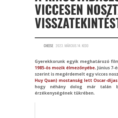
VICCESEN NOSZ
VISSZATEKINTÉS
CHEESE
2023. MÁRCIUS 14. KEDD
Gyerekkorunk egyik meghatározó film
1985-ös mozik élmezőnyébe.
Június 7-é
szerint is megérdemelt egy vicces nosz
Huy Quan) mostanság lett Oscar-díjas 
hogy néhány dolog már talán b
érzékenységének tükrében.