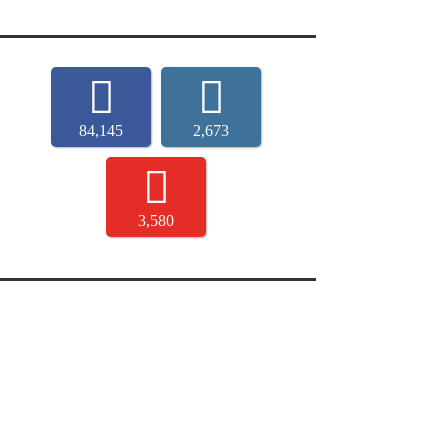
84,145
2,673
3,580