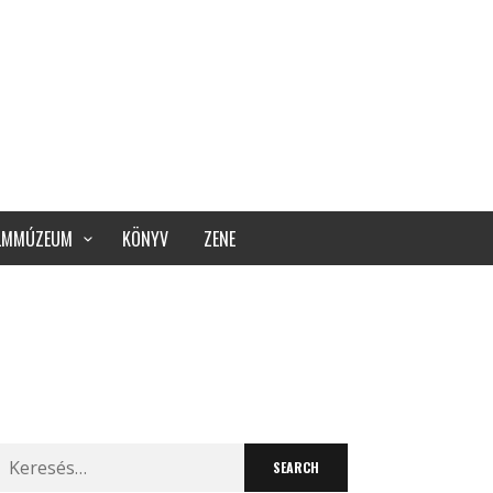
ILMMÚZEUM
KÖNYV
ZENE
Search
for: