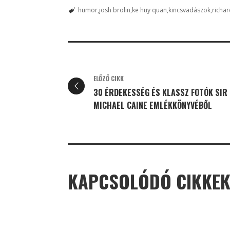
humor
josh brolin
ke huy quan
kincsvadászok
richa
ELŐZŐ CIKK
30 ÉRDEKESSÉG ÉS KLASSZ FOTÓK SIR
MICHAEL CAINE EMLÉKKÖNYVÉBŐL
KAPCSOLÓDÓ CIKKE