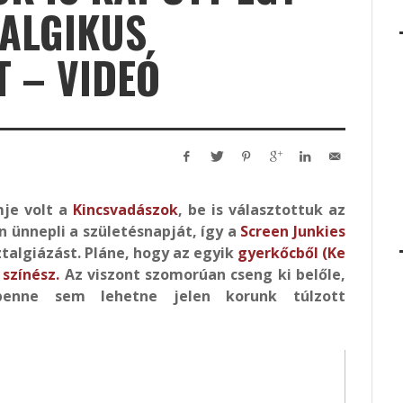
TALGIKUS
T – VIDEÓ
je volt a
Kincsvadászok
, be is választottuk az
n ünnepli a születésnapját, így a
Screen Junkies
talgiázást. Pláne, hogy az egyik
gyerkőcből (Ke
színész.
Az viszont szomorúan cseng ki belőle,
enne sem lehetne jelen korunk túlzott