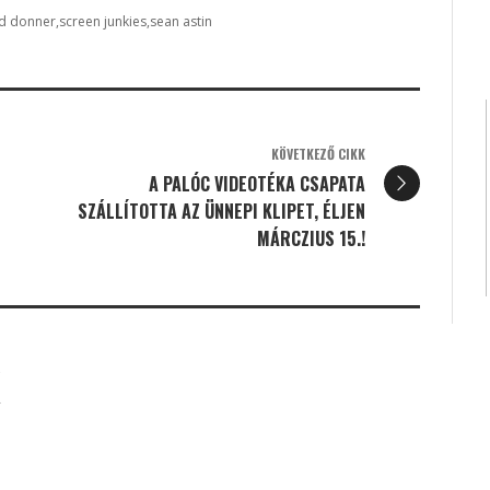
rd donner
screen junkies
sean astin
KÖVETKEZŐ CIKK
A PALÓC VIDEOTÉKA CSAPATA
SZÁLLÍTOTTA AZ ÜNNEPI KLIPET, ÉLJEN
MÁRCZIUS 15.!
K