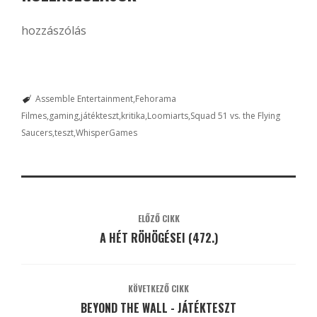
hozzászólás
Assemble Entertainment
Fehorama
Filmes
gaming
játékteszt
kritika
Loomiarts
Squad 51 vs. the Flying
Saucers
teszt
WhisperGames
ELŐZŐ CIKK
A HÉT RÖHÖGÉSEI (472.)
KÖVETKEZŐ CIKK
BEYOND THE WALL - JÁTÉKTESZT