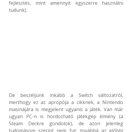
fejlesztés, mint amennyit egyszerre használni
tudunk).
De beszéljünk inkább a Switch változatról,
merthogy ez az apropója a cikknek, a Nintendo
masinájára is megjelent ugyanis a játék. Van már
ugyan PC-n is hordozható játékgép élmény (a
Steam Deckre gondolok), de azon jelenleg
tudomásom szerint nem fut, továbbá az előbbi