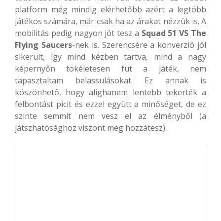
platform még mindig elérhetőbb azért a legtöbb
játékos számára, már csak ha az árakat nézzük is. A
mobilitás pedig nagyon jót tesz a
Squad 51 VS The
Flying Saucers
-nek is. Szerencsére a konverzió jól
sikerült, így mind kézben tartva, mind a nagy
képernyőn tökéletesen fut a játék, nem
tapasztaltam belassulásokat. Ez annak is
köszönhető, hogy alighanem lentebb tekerték a
felbontást picit és ezzel együtt a minőséget, de ez
szinte semmit nem vesz el az élményből (a
játszhatósághoz viszont meg hozzátesz).