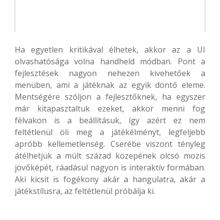
Ha egyetlen kritikával élhetek, akkor az a UI
olvashatósága volna handheld módban. Pont a
fejlesztések nagyon nehezen kivehetőek a
menüben, ami a játéknak az egyik döntő eleme.
Mentségére szóljon a fejlesztőknek, ha egyszer
már kitapasztaltuk ezeket, akkor menni fog
félvakon is a beállításuk, így azért ez nem
feltétlenül öli meg a játékélményt, legfeljebb
apróbb kellemetlenség. Cserébe viszont tényleg
átélhetjük a múlt század közepének olcsó mozis
jövőképét, ráadásul nagyon is interaktív formában.
Aki kicsit is fogékony akár a hangulatra, akár a
játékstílusra, az feltétlenül próbálja ki.