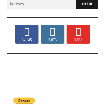
Search
for:
84,145
2,673
3,580