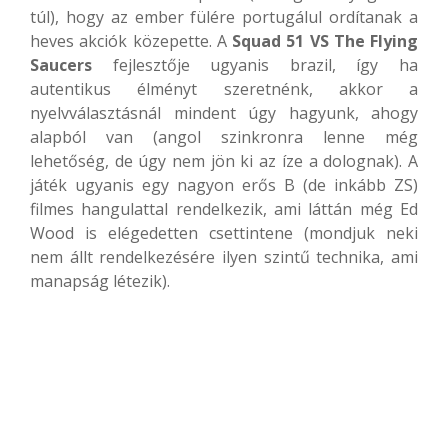
túl), hogy az ember fülére portugálul ordítanak a
heves akciók közepette. A
Squad 51 VS The Flying
Saucers
fejlesztője ugyanis brazil, így ha
autentikus élményt szeretnénk, akkor a
nyelvválasztásnál mindent úgy hagyunk, ahogy
alapból van (angol szinkronra lenne még
lehetőség, de úgy nem jön ki az íze a dolognak). A
játék ugyanis egy nagyon erős B (de inkább ZS)
filmes hangulattal rendelkezik, ami láttán még Ed
Wood is elégedetten csettintene (mondjuk neki
nem állt rendelkezésére ilyen szintű technika, ami
manapság létezik).