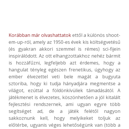
Korábban már olvashattatok
ettől a különös shoot-
em-up-ról, amely az 1950-es évek kis költségvetésű
(és gyakran akkori szemmel is rémes) sci-fijein
inspirálódott. Az ott elhangzottakhoz nehéz bármit
is hozzáfűzni, legfeljebb azt érdemes, hogy a
hangulat tényleg egészen frenetikus, úgyhogy az
ember élvezettel veti bele magát a bugyuta
sztoriba, hogy ki tudja hányadjára megmentse a
világot, ezúttal a földönkívüliek támadásától. A
játékmenet is élvezetes, köszönhetően a jól kitalált
fejlesztési rendszernek, ami ugyan egyre több
segítséget ad, de a játék felétől nagyon
sakkoznunk kell, hogy melyikeket toljuk az
előtérbe, ugyanis véges lehetőségünk van (több a