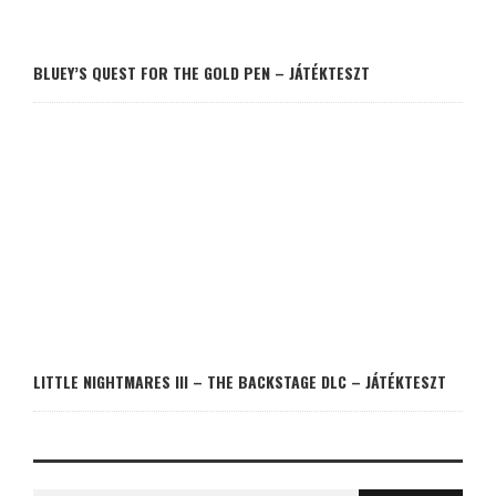
BLUEY’S QUEST FOR THE GOLD PEN – JÁTÉKTESZT
LITTLE NIGHTMARES III – THE BACKSTAGE DLC – JÁTÉKTESZT