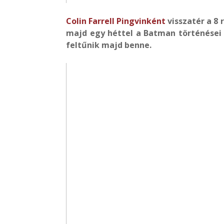
Colin Farrell
Pingvinként
visszatér a 8 
majd egy héttel a Batman történései u
feltűnik majd benne.