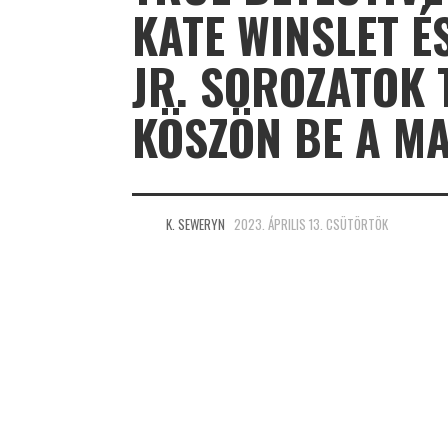
KATE WINSLET 
JR. SOROZATOK 
KÖSZÖN BE A M
K. SEWERYN
2023. ÁPRILIS 13. CSÜTÖRTÖK