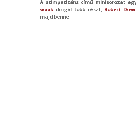
A szimpatizáns című minisorozat egy
wook
dirigál több részt,
Robert Down
majd benne.