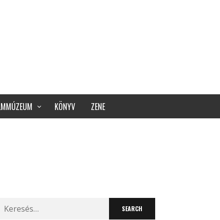
ILMMÚZEUM
KÖNYV
ZENE
Search
for: