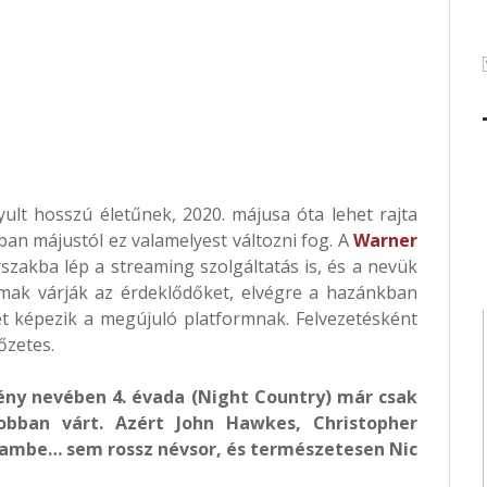
ult hosszú életűnek, 2020. májusa óta lehet rajta
ban májustól ez valamelyest változni fog. A
Warner
rszakba lép a streaming szolgáltatás is, és a nevük
lmak várják az érdeklődőket, elvégre a hazánkban
t képezik a megújuló platformnak. Felvezetésként
őzetes.
ény nevében 4. évada (Night Country) már csak
obban várt. Azért John Hawkes, Christopher
a Lambe… sem rossz névsor, és természetesen Nic