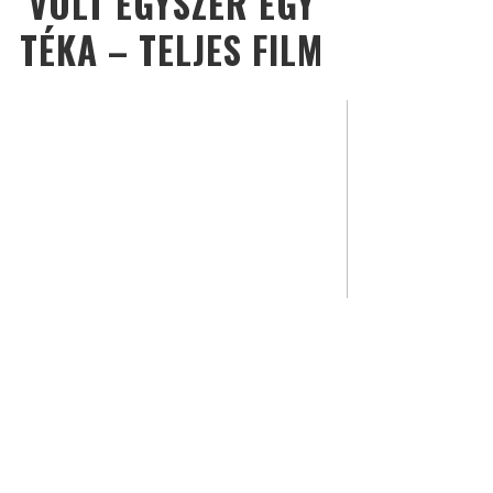
VOLT EGYSZER EGY
TÉKA – TELJES FILM