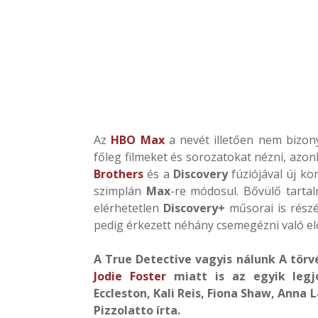
Az
HBO Max
a nevét illetően nem bizony
főleg filmeket és sorozatokat nézni, azon
Brothers
és a
Discovery
fúziójával új ko
szimplán
Max
-re módosul. Bővülő tarta
elérhetetlen
Discovery+
műsorai is részé
pedig érkezett néhány csemegézni való el
A True Detective vagyis nálunk A törv
Jodie Foster
miatt is az egyik legj
Eccleston, Kali Reis, Fiona Shaw, Ann
Pizzolatto írta.