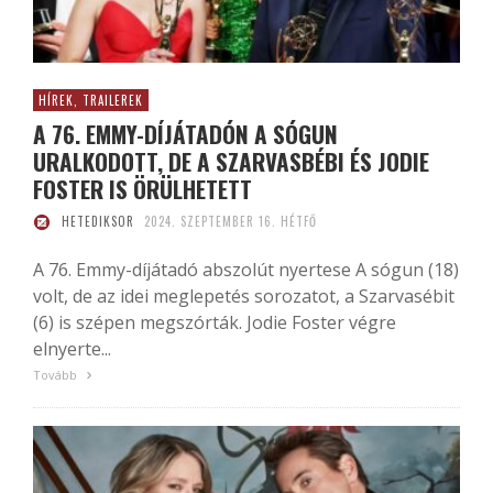
HÍREK, TRAILEREK
A 76. EMMY-DÍJÁTADÓN A SÓGUN
URALKODOTT, DE A SZARVASBÉBI ÉS JODIE
FOSTER IS ÖRÜLHETETT
HETEDIKSOR
2024. SZEPTEMBER 16. HÉTFŐ
A 76. Emmy-díjátadó abszolút nyertese A sógun (18)
volt, de az idei meglepetés sorozatot, a Szarvasébit
(6) is szépen megszórták. Jodie Foster végre
elnyerte...
Tovább