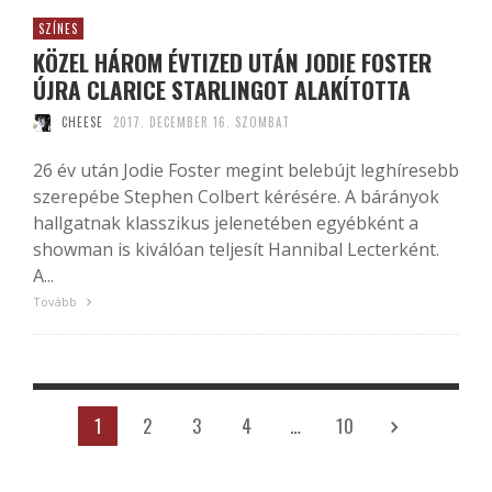
SZÍNES
KÖZEL HÁROM ÉVTIZED UTÁN JODIE FOSTER
ÚJRA CLARICE STARLINGOT ALAKÍTOTTA
CHEESE
2017. DECEMBER 16. SZOMBAT
26 év után Jodie Foster megint belebújt leghíresebb
szerepébe Stephen Colbert kérésére. A bárányok
hallgatnak klasszikus jelenetében egyébként a
showman is kiválóan teljesít Hannibal Lecterként.
A...
Tovább
1
2
3
4
…
10