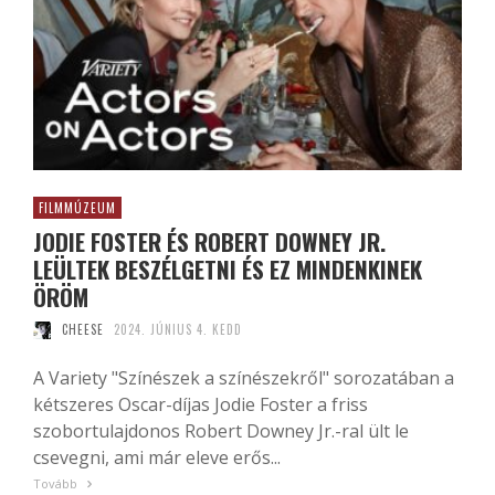
FILMMÚZEUM
JODIE FOSTER ÉS ROBERT DOWNEY JR.
LEÜLTEK BESZÉLGETNI ÉS EZ MINDENKINEK
ÖRÖM
CHEESE
2024. JÚNIUS 4. KEDD
A Variety "Színészek a színészekről" sorozatában a
kétszeres Oscar-díjas Jodie Foster a friss
szobortulajdonos Robert Downey Jr.-ral ült le
csevegni, ami már eleve erős...
Tovább