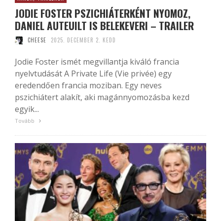
JODIE FOSTER PSZICHIÁTERKÉNT NYOMOZ,
DANIEL AUTEUILT IS BELEKEVERI – TRAILER
CHEESE
2025. DECEMBER 2. KEDD
Jodie Foster ismét megvillantja kiváló francia
nyelvtudását A Private Life (Vie privée) egy
eredendően francia moziban. Egy neves
pszichiátert alakít, aki magánnyomozásba kezd
egyik...
Tovább