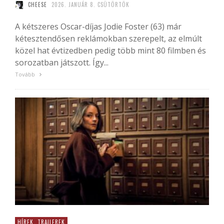
CHEESE
2026. JANUÁR 8. CSÜTÖRTÖK
A kétszeres Oscar-díjas Jodie Foster (63) már
kétesztendősen reklámokban szerepelt, az elmúlt
közel hat évtizedben pedig több mint 80 filmben és
sorozatban játszott. Így...
Tovább
HÍREK, TRAILEREK