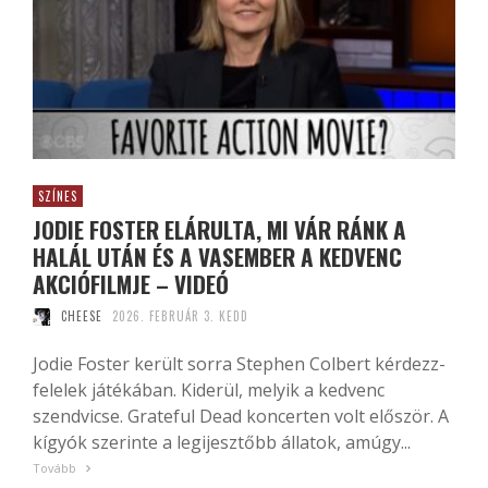
SZÍNES
JODIE FOSTER ELÁRULTA, MI VÁR RÁNK A
HALÁL UTÁN ÉS A VASEMBER A KEDVENC
AKCIÓFILMJE – VIDEÓ
CHEESE
2026. FEBRUÁR 3. KEDD
Jodie Foster került sorra Stephen Colbert kérdezz-
felelek játékában. Kiderül, melyik a kedvenc
szendvicse. Grateful Dead koncerten volt először. A
kígyók szerinte a legijesztőbb állatok, amúgy...
Tovább