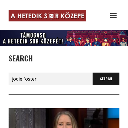
SEARCH
Search
for: