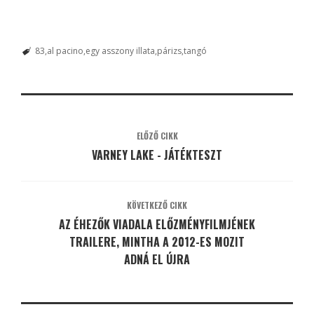
83
al pacino
egy asszony illata
párizs
tangó
ELŐZŐ CIKK
VARNEY LAKE - JÁTÉKTESZT
KÖVETKEZŐ CIKK
AZ ÉHEZŐK VIADALA ELŐZMÉNYFILMJÉNEK
TRAILERE, MINTHA A 2012-ES MOZIT
ADNÁ EL ÚJRA