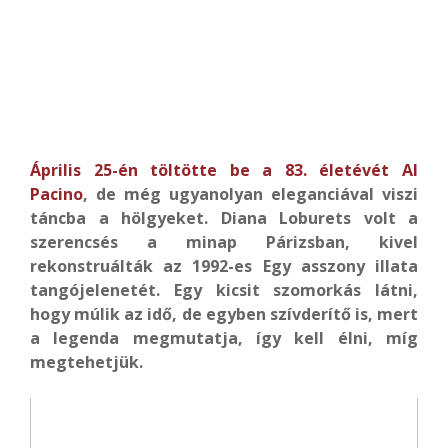
Április 25-én töltötte be a 83. életévét Al
Pacino
, de még ugyanolyan eleganciával viszi
táncba a hölgyeket. Diana Loburets volt a
szerencsés a minap Párizsban, kivel
rekonstruálták az 1992-es Egy asszony illata
tangójelenetét. Egy kicsit szomorkás látni,
hogy múlik az idő, de egyben szívderítő is, mert
a legenda megmutatja, így kell élni, míg
megtehetjük.