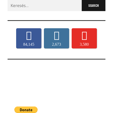
Search
for:
84,145
2,673
3,580