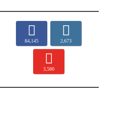
84,145
2,673
3,580