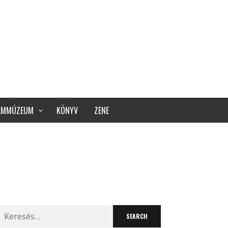
ILMMÚZEUM
KÖNYV
ZENE
Search
for: