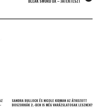
BLEAK SWORD DX – JÁTÉKTESZT
K
AZ
SANDRA BULLOCK ÉS NICOLE KIDMAN AZ ÁTKOZOTT
–
BOSZORKÁK 2.-BEN IS MÉG VARÁZSLATOSAK LESZNEK?