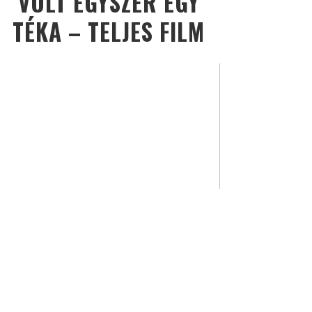
VOLT EGYSZER EGY
TÉKA – TELJES FILM