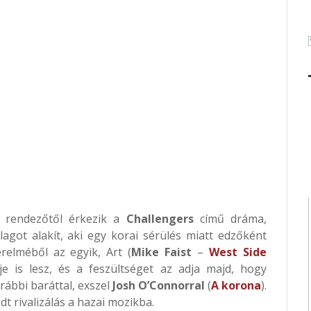
) rendezőtől érkezik a
Challengers
című dráma,
llagot alakít, aki egy korai sérülés miatt edzőként
zerelméből az egyik, Art (
Mike Faist
–
West Side
je is lesz, és a feszültséget az adja majd, hogy
rábbi baráttal, exszel
Josh O’Connorral
(
A korona
).
dt rivalizálás a hazai mozikba.