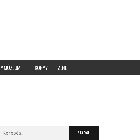
ILMMÚZEUM
KÖNYV
ZENE
Search
for: