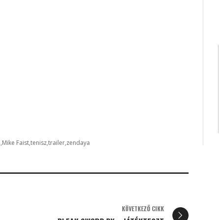
o
Mike Faist
tenisz
trailer
zendaya
KÖVETKEZŐ CIKK