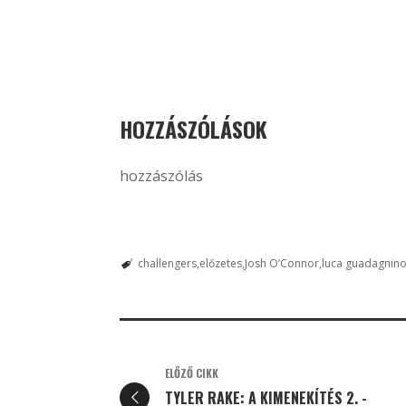
HOZZÁSZÓLÁSOK
hozzászólás
challengers
előzetes
Josh O’Connor
luca guadagnin
ELŐZŐ CIKK
TYLER RAKE: A KIMENEKÍTÉS 2. -