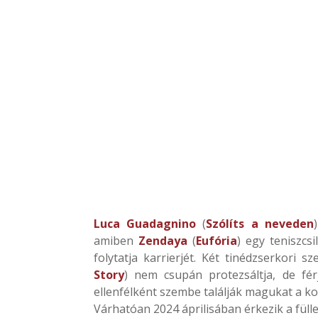
Luca Guadagnino
(
Szólíts a neveden
amiben
Zendaya
(
Eufória
) egy teniszcsi
folytatja karrierjét. Két tinédzserkori s
Story
) nem csupán protezsáltja, de fér
ellenfélként szembe találják magukat a ko
Várhatóan 2024 áprilisában érkezik a fülle