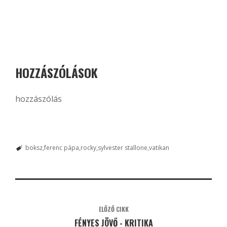
HOZZÁSZÓLÁSOK
hozzászólás
boksz
ferenc pápa
rocky
sylvester stallone
vatikan
ELŐZŐ CIKK
FÉNYES JÖVŐ - KRITIKA