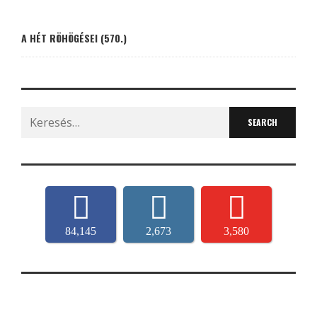
A HÉT RÖHÖGÉSEI (570.)
Search
for:
84,145
2,673
3,580