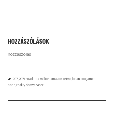
HOZZÁSZÓLÁSOK
hozzászólás
007
007: road to a million
amazon prime
brian cox
james
bond
reality show
teaser