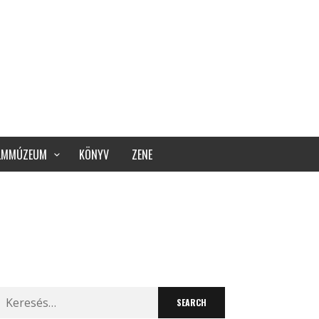
ILMMÚZEUM
KÖNYV
ZENE
Search
for: