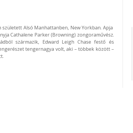
n született Alsó Manhattanben, New Yorkban. Apja
 anyja Cathalene Parker (Browning) zongoraművész.
ládból származik, Edward Leigh Chase festő és
tengerészet tengernagya volt, aki – többek között –
t.