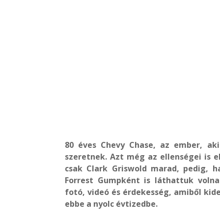
80 éves Chevy Chase, az ember, aki
szeretnek. Azt még az ellenségei is el
csak Clark Griswold marad, pedig, h
Forrest Gumpként is láthattuk voln
fotó, videó és érdekesség, amiből kid
ebbe a nyolc évtizedbe.