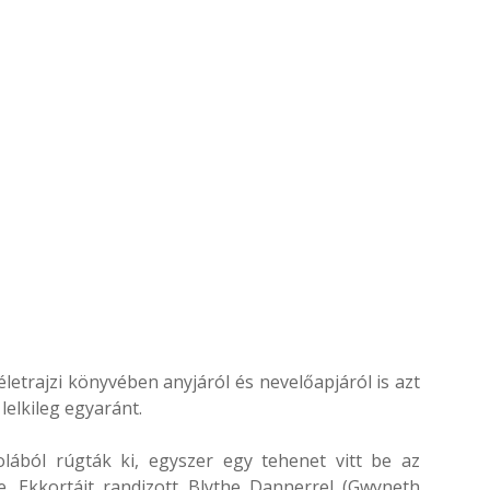
életrajzi könyvében anyjáról és nevelőapjáról is azt
 lelkileg egyaránt.
lából rúgták ki, egyszer egy tehenet vitt be az
. Ekkortájt randizott Blythe Dannerrel (Gwyneth