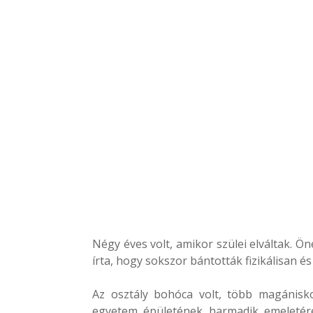
Négy éves volt, amikor szülei elváltak. Ön
írta, hogy sokszor bántották fizikálisan és
Az osztály bohóca volt, több magánisko
egyetem épületének harmadik emeletére