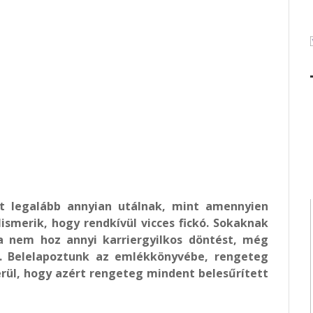
t legalább annyian utálnak, mint amennyien
ismerik, hogy rendkívül vicces fickó.
Sokaknak
a nem hoz annyi karriergyilkos döntést, még
a. Belelapoztunk az emlékkönyvébe, rengeteg
erül, hogy azért rengeteg mindent belesűrített