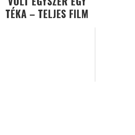
VOLT EGYSZER EGY
TÉKA – TELJES FILM