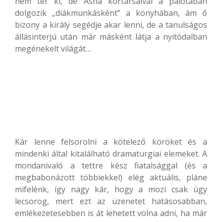
nem tér ki, de Asha kortársaival a palotában
dolgozik „diákmunkásként” a konyhában, ám ő
bizony a király segédje akar lenni, de a tanulságos
állásinterjú után már másként látja a nyitódalban
megénekelt világát…
Kár lenne felsorolni a kötelező köröket és a
mindenki által kitalálható dramaturgiai elemeket. A
mondanivaló a tettre kész fiatalsággal (és a
megbabonázott többiekkel) elég aktuális, pláne
mifelénk, így nagy kár, hogy a mozi csak úgy
lecsorog, mert ezt az üzenetet hatásosabban,
emlékezetesebben is át lehetett volna adni, ha már