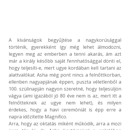
A kívánságok begyűjtése a nagykorúsággal
történik, gyerekként így még lehet álmodozni,
legyen meg az emberben a tenni akarás, ám azt
már a király később saját fennhatósággal dönti el,
hogy teljesíti-e, mert ugye kordában kell tartani az
alattvalókat. Asha még pont nincs a felnőttkorban,
ellenben nagyapjának éppen, puszta véletlenből a
100. szülinapján nagyon szeretné, hogy teljesüljön
vágya (ami igazából jó 80 éve nem is az, mert itt a
felnőtteknek az ugye nem lehet), és milyen
érdekes, hogy a havi ceremóniát is épp erre a
napra időzítette Magnifico.
Arra, hogy az oktatás miként működik, arra a mozi