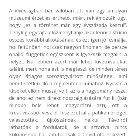
A
Kívánság
ban bár valóban ott van egy amolyan
múzeumi érzet és érthető, miért reklámozták úgy,
hogy „ez a történet már egy évszázada készül”.
Tényleg egyfajta előzményfilmje akar lenni a stúdió
összes korábbi alkotásának, és ezt igen jól csinálja,
hol feltűnően, hol csak nagyon finoman, de persze
önálló, független egészként is igyekszik megállni a
helyét. Na, ebben azért már lehet kivetnivalókat
találni, mert noha ezt is megteszi, de minden téren
olyan átlagos sorozatgyártott minőséggel, ami
nem feltétlen illő a cég centenáriumához. Nyilván a
kliséket ellőni muszáj volt, az is a hagyomány része,
de ahol ez nem direkt nosztalgiázására fut ki (bár
mindbe bele lehet magyarázni azt), ott a
kreativitásból vesz el, hisz ezúttal a patikamérleget
választották, újítószándék nélkül. Távolról
láthatóak a fordulatok, de a sztorival nincs
különösebb baj, ám ha csak a Covid óta érkezett,