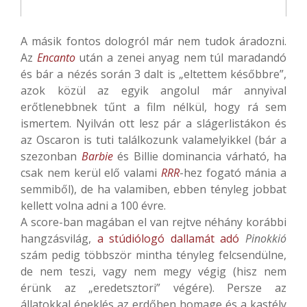
A másik fontos dologról már nem tudok áradozni.
Az
Encanto
után a zenei anyag nem túl maradandó
és bár a nézés során 3 dalt is „eltettem későbbre”,
azok közül az egyik angolul már annyival
erőtlenebbnek tűnt a film nélkül, hogy rá sem
ismertem. Nyilván ott lesz pár a slágerlistákon és
az Oscaron is tuti találkozunk valamelyikkel (bár a
szezonban
Barbie
és Billie dominancia várható, ha
csak nem kerül elő valami
RRR
-hez fogató mánia a
semmiből), de ha valamiben, ebben tényleg jobbat
kellett volna adni a 100 évre.
A score-ban magában el van rejtve néhány korábbi
hangzásvilág,
a stúdiólogó dallamát adó
Pinokkió
szám pedig többször mintha tényleg felcsendülne,
de nem teszi, vagy nem megy végig (hisz nem
érünk az „eredetsztori” végére). Persze az
állatokkal éneklés az erdőben homage és a kastély