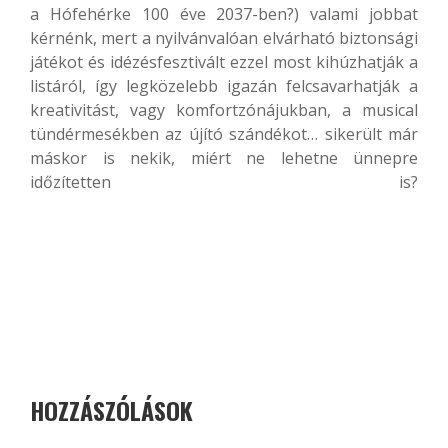
a Hófehérke 100 éve 2037-ben?) valami jobbat
kérnénk, mert a nyilvánvalóan elvárható biztonsági
játékot és idézésfesztivált ezzel most kihúzhatják a
listáról, így legközelebb igazán felcsavarhatják a
kreativitást, vagy komfortzónájukban, a musical
tündérmesékben az újító szándékot… sikerült már
máskor is nekik, miért ne lehetne ünnepre
időzítetten is?
HOZZÁSZÓLÁSOK