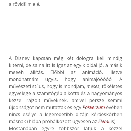
a rövidfilm elé.
A Disney kapcsán még két dologra kell mindig
kitérni, de sajna itt is igaz az egyik oldal jó, a másik
meeeh állítás. Előbbi az animáció, illetve
mondhatnám úgyis, hogy animájóóóóó! A
művészeti stílus, hogy is mondjam,
mesés
, tökéletes
egyvelege a számítógép alkotta és a hagyományos
kézzel rajzolt műveknek, amivel persze semmi
újdonságot nem mutattak és egy
Pókverzum
évében
nincs esélye a legeredetibb dizájn kérdéskörben
másnak (hiába próbálkozott ügyesen az
Elemi
is).
Mostanában egyre többször látjuk a kézzel