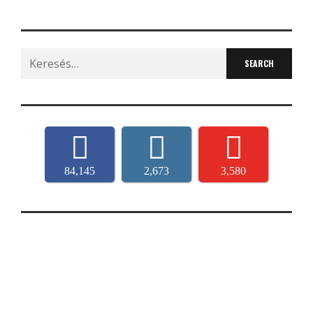
Search
for:
84,145
2,673
3,580