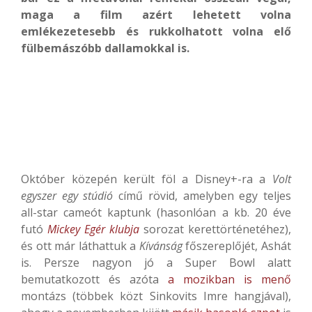
maga a film azért lehetett volna
emlékezetesebb és rukkolhatott volna elő
fülbemászóbb dallamokkal is.
Október közepén került föl a Disney+-ra a
Volt
egyszer egy stúdió
című rövid, amelyben egy teljes
all-star cameót kaptunk (hasonlóan a kb. 20 éve
futó
Mickey Egér klubja
sorozat kerettörténetéhez),
és ott már láthattuk a
Kívánság
főszereplőjét, Ashát
is. Persze nagyon jó a Super Bowl alatt
bemutatkozott és azóta
a mozikban is menő
montázs (többek közt Sinkovits Imre hangjával),