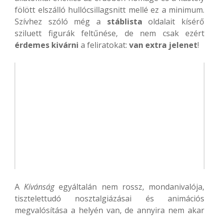
fölött elszálló hullócsillagsnitt mellé ez a minimum.
Szívhez szóló még a
stáblista
oldalait kísérő
sziluett figurák feltűnése, de nem csak ezért
érdemes kivárni
a feliratokat:
van extra jelenet
!
A
Kívánság
egyáltalán nem rossz, mondanivalója,
tisztelettudó nosztalgiázásai és animációs
megvalósítása a helyén van, de annyira nem akar