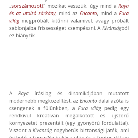
„
sorszámozott
” mozikat vesszük, úgy mind a
Raya
és az utolsó sárkány
, mind az
Encanto
, mind a
Fura
világ
megpróbált kitűnni valamivel, avagy próbált
sablonjaiba frissességet csempészni. A
Kívánság
ból
ez hiányzik.
A
Raya
írásilag és dinamikájában mutatott
modernebb megközelítést, az
Encanto
dalai azóta is
csengenek a fülünkben, a
Fura világ
pedig egy
rendkívül kreatívan megalkotott és újszerű
környezetet prezentált (egy gyönyörű fordulattal).
Viszont a
Kívánság
nagybetűs biztonsági játék, ami
érthető a
Fura világ
bukása után és a fontos dátum