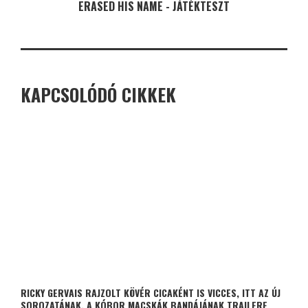
ERASED HIS NAME - JÁTÉKTESZT
KAPCSOLÓDÓ CIKKEK
RICKY GERVAIS RAJZOLT KÖVÉR CICAKÉNT IS VICCES, ITT AZ ÚJ
SOROZATÁNAK, A KÓBOR MACSKÁK BANDÁJÁNAK TRAILERE