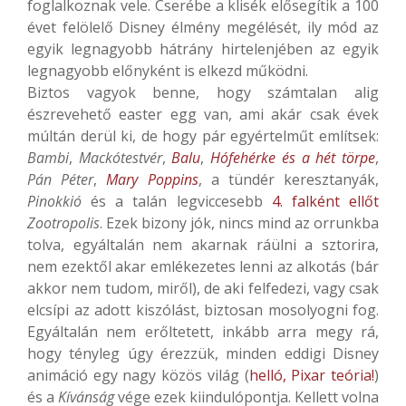
foglalkoznak vele. Cserébe a klisék elősegítik a 100
évet felölelő Disney élmény megélését, ily mód az
egyik legnagyobb hátrány hirtelenjében az egyik
legnagyobb előnyként is elkezd működni.
Biztos vagyok benne, hogy számtalan alig
észrevehető easter egg van, ami akár csak évek
múltán derül ki, de hogy pár egyértelműt említsek:
Bambi
,
Mackótestvér
,
Balu
,
Hófehérke és a hét törpe
,
Pán Péter
,
Mary Poppins
, a tündér keresztanyák,
Pinokkió
és a talán legviccesebb
4. falként ellőt
Zootropolis
. Ezek bizony jók, nincs mind az orrunkba
tolva, egyáltalán nem akarnak ráülni a sztorira,
nem ezektől akar emlékezetes lenni az alkotás (bár
akkor nem tudom, miről), de aki felfedezi, vagy csak
elcsípi az adott kiszólást, biztosan mosolyogni fog.
Egyáltalán nem erőltetett, inkább arra megy rá,
hogy tényleg úgy érezzük, minden eddigi Disney
animáció egy nagy közös világ (
helló, Pixar teória!
)
és a
Kívánság
vége ezek kiindulópontja. Kellett volna