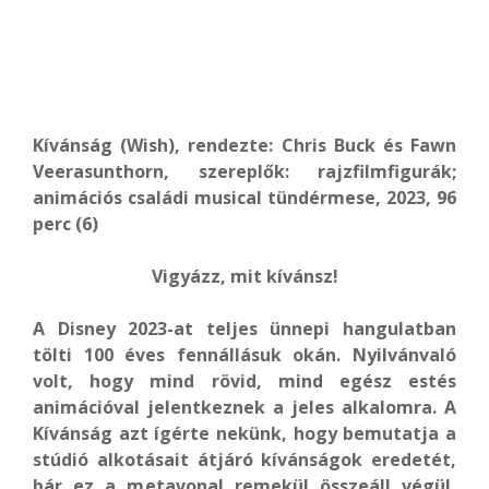
Kívánság (Wish), rendezte: Chris Buck és Fawn
Veerasunthorn, szereplők: rajzfilmfigurák;
animációs családi musical tündérmese, 2023, 96
perc (6)
Vigyázz, mit kívánsz!
A Disney 2023-at teljes ünnepi hangulatban
tölti 100 éves fennállásuk okán. Nyilvánvaló
volt, hogy mind rövid, mind egész estés
animációval jelentkeznek a jeles alkalomra. A
Kívánság azt ígérte nekünk, hogy bemutatja a
stúdió alkotásait átjáró kívánságok eredetét,
bár ez a metavonal remekül összeáll végül,