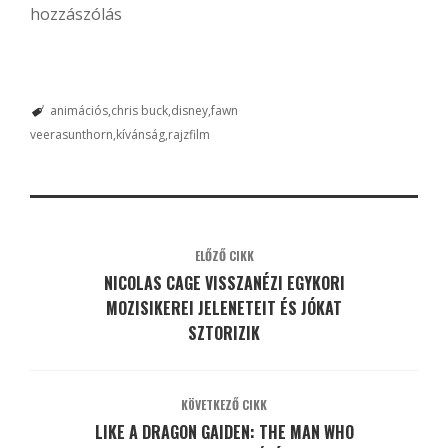
hozzászólás
animációs
chris buck
disney
fawn
veerasunthorn
kívánság
rajzfilm
ELŐZŐ CIKK
NICOLAS CAGE VISSZANÉZI EGYKORI
MOZISIKEREI JELENETEIT ÉS JÓKAT
SZTORIZIK
KÖVETKEZŐ CIKK
LIKE A DRAGON GAIDEN: THE MAN WHO