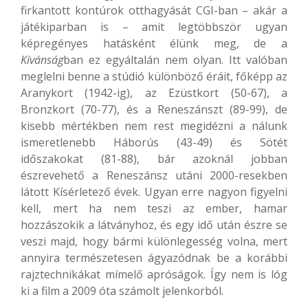
firkantott kontúrok otthagyását CGI-ban – akár a
játékiparban is – amit legtöbbször ugyan
képregényes hatásként élünk meg, de a
Kívánság
ban ez egyáltalán nem olyan. Itt valóban
meglelni benne a stúdió különböző éráit, főképp az
Aranykort (1942-ig), az Ezüstkort (50-67), a
Bronzkort (70-77), és a Reneszánszt (89-99), de
kisebb mértékben nem rest megidézni a nálunk
ismeretlenebb Háborús (43-49) és Sötét
időszakokat (81-88), bár azoknál jobban
észrevehető a Reneszánsz utáni 2000-resekben
látott Kísérletező évek. Ugyan erre nagyon figyelni
kell, mert ha nem teszi az ember, hamar
hozzászokik a látványhoz, és egy idő után észre se
veszi majd, hogy bármi különlegesség volna, mert
annyira természetesen ágyazódnak be a korábbi
rajztechnikákat mímelő apróságok. Így nem is lóg
ki a film a 2009 óta számolt jelenkorból.