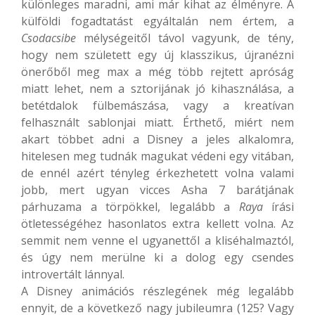
különleges maradni, ami már kihat az élményre. A
külföldi fogadtatást egyáltalán nem értem, a
Csodacsibe
mélységeitől távol vagyunk, de tény,
hogy nem született egy új klasszikus, újranézni
önerőből meg max a még több rejtett apróság
miatt lehet, nem a sztorijának jó kihasználása, a
betétdalok fülbemászása, vagy a kreatívan
felhasznált sablonjai miatt. Érthető, miért nem
akart többet adni a Disney a jeles alkalomra,
hitelesen meg tudnák magukat védeni egy vitában,
de ennél azért tényleg érkezhetett volna valami
jobb, mert ugyan vicces Asha 7 barátjának
párhuzama a törpökkel, legalább a
Raya
írási
ötletességéhez hasonlatos extra kellett volna. Az
semmit nem venne el ugyanettől a kliséhalmaztól,
és úgy nem merülne ki a dolog egy csendes
introvertált lánnyal.
A Disney animációs részlegének még legalább
ennyit, de a következő nagy jubileumra (125? Vagy