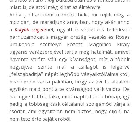
miatt is, de attól még kihat az élményre.
Abba jobban nem mennék bele, mi rejlik még a
moziban, de maradjunk annyiban, hogy akár anno
a
Kutyák szigeté
nél, úgy itt is vélhetünk felfedezni
párhuzamokat a magyar ország vezetés és Rosas
uralkodója személye között. Magnifico király
ugyanis varázserejével tartja meg hatalmát, amivel
havonta valóra vált egy kívánságot, míg a többit
begyűjtve, szinte már a csillagot is leígérve
„felszabadítja” népét leghőbb vágyaiktól/álmaiktól,
hisz benne van a pakliban, hogy az évi 12 alkalom
egyikén majd pont a te kívánságod válik valóra. De
hát ugye több a lakó, mint naptárban a hónap, így
pedig a többség csak céltalanul szolgamód várja a
csodát, ami egyáltalán nem biztos, hogy eljön, ha
nem tesz érte saját erőből.