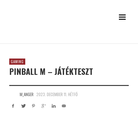
GAMING
PINBALL M – JÁTÉKTESZT
M_ANGER
2023. DECEMBER 11. HÉTFŐ