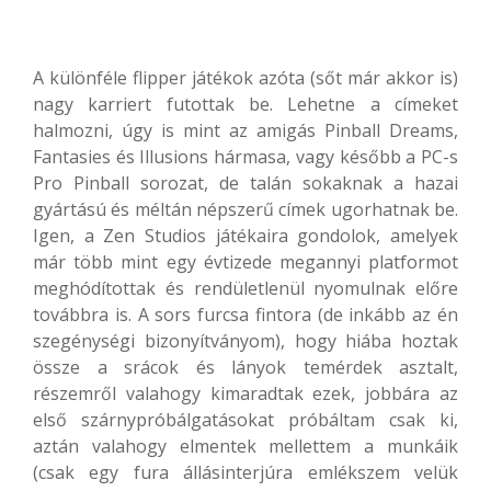
A különféle flipper játékok azóta (sőt már akkor is)
nagy karriert futottak be. Lehetne a címeket
halmozni, úgy is mint az amigás Pinball Dreams,
Fantasies és Illusions hármasa, vagy később a PC-s
Pro Pinball sorozat, de talán sokaknak a hazai
gyártású és méltán népszerű címek ugorhatnak be.
Igen, a Zen Studios játékaira gondolok, amelyek
már több mint egy évtizede megannyi platformot
meghódítottak és rendületlenül nyomulnak előre
továbbra is. A sors furcsa fintora (de inkább az én
szegénységi bizonyítványom), hogy hiába hoztak
össze a srácok és lányok temérdek asztalt,
részemről valahogy kimaradtak ezek, jobbára az
első szárnypróbálgatásokat próbáltam csak ki,
aztán valahogy elmentek mellettem a munkáik
(csak egy fura állásinterjúra emlékszem velük