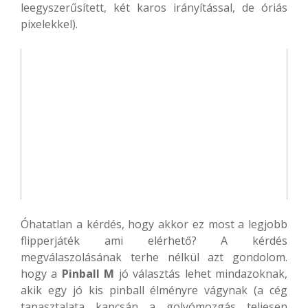
leegyszerűsített, két karos irányítással, de óriás
pixelekkel).
Óhatatlan a kérdés, hogy akkor ez most a legjobb
flipperjáték ami elérhető? A kérdés
megválaszolásának terhe nélkül azt gondolom.
hogy a
Pinball M
jó választás lehet mindazoknak,
akik egy jó kis pinball élményre vágynak (a cég
tapasztalata kapcsán a golyómozgás teljesen