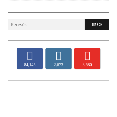
Search
for:
84,145
2,673
3,580