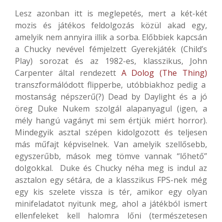
Lesz azonban itt is meglepetés, mert a két-két
mozis és játékos feldolgozás közül akad egy,
amelyik nem annyira illik a sorba. Előbbiek kapcsán
a Chucky nevével fémjelzett Gyerekjáték (Child’s
Play) sorozat és az 1982-es, klasszikus, John
Carpenter által rendezett
A Dolog (The Thing)
transzformálódott flipperbe, utóbbiakhoz pedig a
mostanság népszerű(?) Dead by Daylight és a jó
öreg Duke Nukem szolgál alapanyagul (igen, a
mély hangú vagányt mi sem értjük miért horror).
Mindegyik asztal szépen kidolgozott és teljesen
más műfajt képviselnek. Van amelyik szellősebb,
egyszerűbb, mások meg tömve vannak “lőhető”
dolgokkal. Duke és Chucky néha meg is indul az
asztalon egy sétára, de a klasszikus FPS-nek még
egy kis szelete vissza is tér, amikor egy olyan
minifeladatot nyitunk meg, ahol a játékból ismert
ellenfeleket kell halomra lőni (természetesen