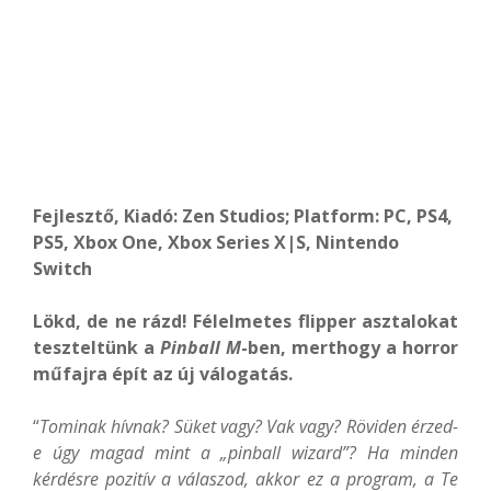
Fejlesztő, Kiadó: Zen Studios; Platform: PC, PS4,
PS5, Xbox One, Xbox Series X|S, Nintendo
Switch
Lökd, de ne rázd! Félelmetes flipper asztalokat
teszteltünk a
Pinball M
-ben, merthogy a horror
műfajra épít az
új válogatás
.
“
Tominak hívnak? Süket vagy? Vak vagy? Röviden érzed-
e úgy magad mint a „pinball wizard”? Ha minden
kérdésre pozitív a válaszod, akkor ez a program, a Te