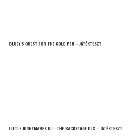
BLUEY’S QUEST FOR THE GOLD PEN – JÁTÉKTESZT
LITTLE NIGHTMARES III – THE BACKSTAGE DLC – JÁTÉKTESZT