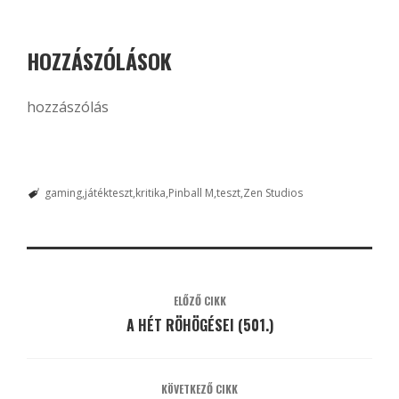
HOZZÁSZÓLÁSOK
hozzászólás
gaming
játékteszt
kritika
Pinball M
teszt
Zen Studios
ELŐZŐ CIKK
A HÉT RÖHÖGÉSEI (501.)
KÖVETKEZŐ CIKK