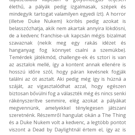
élethű, a pályák pedig izgalmasak, szépek és
mindegyik tartogat valamilyen egyedi ízt). A horror
(illetve Duke Nukem) körítés pedig azokat is
belasszózhatja, akik nem akartak annyira lökdösni,
de a kedvenc franchise-uk kapcsán mégis bizalmat
szavaznak (nekik meg egy rakás idézet és
hanganyag fog könnyet csalni a szemükbe).
Temérdek játékmód, challenge-ek és sztori is van
az asztalok mellé, így a kontent annak ellenére is
hosszú időre szól, hogy páran kevésnek fogják
találni az öt asztalt. Aki pedig még így is húzná a
száját, az vigasztalódhat azzal, hogy egészen
biztosan bővülni fog a választék még és nincs senki
rákényszerítve semmire, elég azokat a pályákat
megvennünk, amelyekkel ténylegesen játszani
szeretnénk. Részemről hangulat okán a The Thing
és a Duke Nukem volt a kedvenc, a legtöbb pontot
viszont a Dead by Daylightnál értem el, így az is