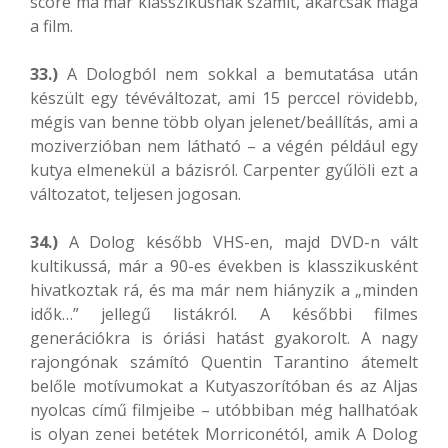
score ma már klasszikusnak számít, akárcsak maga
a film.
33.)
A Dologból nem sokkal a bemutatása után
készült egy tévéváltozat, ami 15 perccel rövidebb,
mégis van benne több olyan jelenet/beállítás, ami a
moziverzióban nem látható – a végén például egy
kutya elmenekül a bázisról. Carpenter gyűlöli ezt a
változatot, teljesen jogosan.
34.)
A Dolog később VHS-en, majd DVD-n vált
kultikussá, már a 90-es években is klasszikusként
hivatkoztak rá, és ma már nem hiányzik a „minden
idők…” jellegű listákról. A későbbi filmes
generációkra is óriási hatást gyakorolt. A nagy
rajongónak számító Quentin Tarantino átemelt
belőle motívumokat a Kutyaszorítóban és az Aljas
nyolcas című filmjeibe – utóbbiban még hallhatóak
is olyan zenei betétek Morriconétól, amik A Dolog