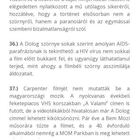
elégedetten nyilatkozott a mű utólagos sikeréről,
hozzátéve, hogy a történet elsősorban nem a
szörnyről, hanem a paranoiáról és az egymással
szembeni bizalmatlanságról szól.
36.)
A Dolog szörnye sokak szerint amolyan AIDS-
parafrázisnak is tekinthető: a HIV vírus nem sokkal
a film előtt bukkant fel, és ugyanúgy láthatatlanul
terjed, mint ahogy a filmbéli szörny asszimilálja
áldozatait.
37.)
Carpenter filmjét nem mutatták be a
magyarországi mozik. A nyolcvanas évekbeli
feketepiacos VHS korszakban „A Valami” címen is
futott, de a videotékákból hivatalosan már A Dolog
címmel lehetett kikölcsönözni. Pár éve a Bem Mozi
műsorára tűzte a filmet, és a 40. évforduló
alkalmából nemrég a MOM Parkban is meg lehetett