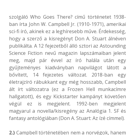
szolgáló Who Goes There? című történetet 1938-
ban írta John W. Campbell Jr. (1910-1971), amerikai
sci-fi író, akinek ez a leghíresebb műve. Érdekesség,
hogy a szerző a kisregényt Don A. Stuart álnéven
publikálta. A 12 fejezetből álló sztori az Astounding
Science Fiction nevű magazin lapszámaiban jelent
meg, majd pár évvel az író halála után egy
gyűjteményes kiadványban napvilágot látott a
bővített, 14 fejezetes változat. 2018-ban egy
életrajzíró rábukkant egy még hosszabb, Campbell
ált írt változatra (ez a Frozen Hell munkacímre
hallgatott), és egy Kickstarter kampányt követően
végül ez is megjelent.
1992-ben megjelent
magyarul a novella/kisregény az Analógia 1. SF és
fantasy antológiában (Don A. Stuart: Az ízé címmel)
.
2.)
Campbell történetében nem a norvégok, hanem