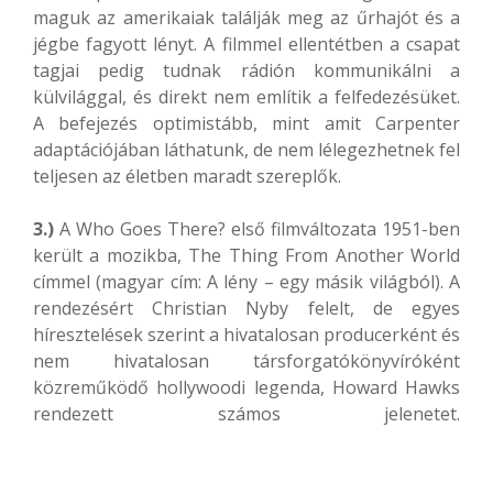
maguk az amerikaiak találják meg az űrhajót és a
jégbe fagyott lényt. A filmmel ellentétben a csapat
tagjai pedig tudnak rádión kommunikálni a
külvilággal, és direkt nem említik a felfedezésüket.
A befejezés optimistább, mint amit Carpenter
adaptációjában láthatunk, de nem lélegezhetnek fel
teljesen az életben maradt szereplők.
3.)
A Who Goes There? első filmváltozata 1951-ben
került a mozikba, The Thing From Another World
címmel (magyar cím: A lény – egy másik világból). A
rendezésért Christian Nyby felelt, de egyes
híresztelések szerint a hivatalosan producerként és
nem hivatalosan társforgatókönyvíróként
közreműködő hollywoodi legenda, Howard Hawks
rendezett számos jelenetet.