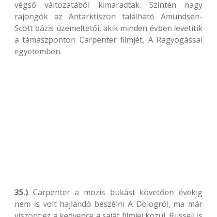
végső változatából kimaradtak. Szintén nagy
rajongók az Antarktiszon található Amundsen-
Scott bázis üzemeltetői, akik minden évben levetítik
a támaszponton Carpenter filmjét, A Ragyogással
egyetemben.
35.)
Carpenter a mozis bukást követően évekig
nem is volt hajlandó beszélni A Dologról, ma már
viszont ez a kedvence a saját filmjei közül. Russell is