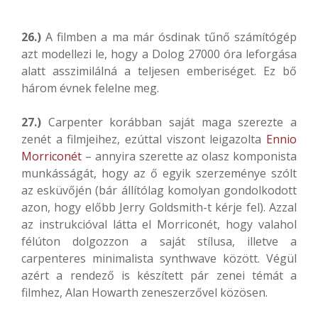
26.)
A filmben a ma már ósdinak tűnő számítógép
azt modellezi le, hogy a Dolog 27000 óra leforgása
alatt asszimilálná a teljesen emberiséget. Ez bő
három évnek felelne meg.
27.)
Carpenter korábban saját maga szerezte a
zenét a filmjeihez, ezúttal viszont leigazolta
Ennio
Morriconét
– annyira szerette az olasz komponista
munkásságát, hogy az ő egyik szerzeménye szólt
az esküvőjén (bár állítólag komolyan gondolkodott
azon, hogy előbb Jerry Goldsmith-t kérje fel). Azzal
az instrukcióval látta el Morriconét, hogy valahol
félúton dolgozzon a saját stílusa, illetve a
carpenteres minimalista synthwave között. Végül
azért a rendező is készített pár zenei témát a
filmhez, Alan Howarth zeneszerzővel közösen.