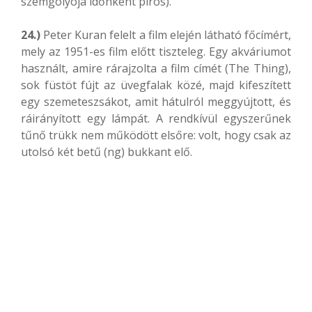
szemgolyója időnként piros).
24.)
Peter Kuran felelt a film elején látható főcímért,
mely az 1951-es film előtt tiszteleg. Egy akváriumot
használt, amire rárajzolta a film címét (The Thing),
sok füstöt fújt az üvegfalak közé, majd kifeszített
egy szemeteszsákot, amit hátulról meggyújtott, és
ráirányított egy lámpát. A rendkívül egyszerűnek
tűnő trükk nem működött elsőre: volt, hogy csak az
utolsó két betű (ng) bukkant elő.