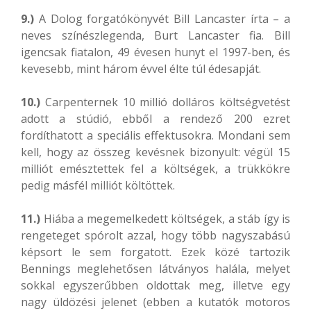
9.)
A Dolog forgatókönyvét Bill Lancaster írta – a
neves színészlegenda, Burt Lancaster fia. Bill
igencsak fiatalon, 49 évesen hunyt el 1997-ben, és
kevesebb, mint három évvel élte túl édesapját.
10.)
Carpenternek 10 millió dolláros költségvetést
adott a stúdió, ebből a rendező 200 ezret
fordíthatott a speciális effektusokra. Mondani sem
kell, hogy az összeg kevésnek bizonyult: végül 15
milliót emésztettek fel a költségek, a trükkökre
pedig másfél milliót költöttek.
11.)
Hiába a megemelkedett költségek, a stáb így is
rengeteget spórolt azzal, hogy több nagyszabású
képsort le sem forgatott. Ezek közé tartozik
Bennings meglehetősen látványos halála, melyet
sokkal egyszerűbben oldottak meg, illetve egy
nagy üldözési jelenet (ebben a kutatók motoros