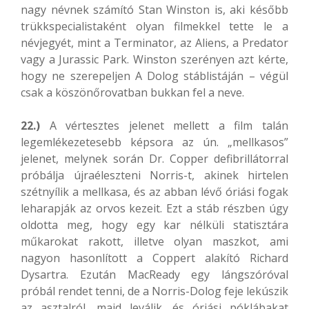
nagy névnek számító Stan Winston is, aki később
trükkspecialistaként olyan filmekkel tette le a
névjegyét, mint a Terminator, az Aliens, a Predator
vagy a Jurassic Park. Winston szerényen azt kérte,
hogy ne szerepeljen A Dolog stáblistáján – végül
csak a köszönőrovatban bukkan fel a neve.
22.)
A vértesztes jelenet mellett a film talán
legemlékezetesebb képsora az ún. „mellkasos”
jelenet, melynek során Dr. Copper defibrillátorral
próbálja újraéleszteni Norris-t, akinek hirtelen
szétnyílik a mellkasa, és az abban lévő óriási fogak
leharapják az orvos kezeit. Ezt a stáb részben úgy
oldotta meg, hogy egy kar nélküli statisztára
műkarokat rakott, illetve olyan maszkot, ami
nagyon hasonlított a Coppert alakító Richard
Dysartra. Ezután MacReady egy lángszóróval
próbál rendet tenni, de a Norris-Dolog feje lekúszik
az asztalról, majd leválik, és óriási póklábakat