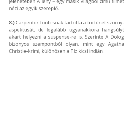
jelenetében A lény – egy másik világból című filmet
nézi az egyik szereplő.
8.)
Carpenter fontosnak tartotta a történet szörny-
aspektusát, de legalább ugyanakkora hangsúlyt
akart helyezni a suspense-re is. Szerinte A Dolog
bizonyos szempontból olyan, mint egy Agatha
Christie-krimi, különösen a Tíz kicsi indián.