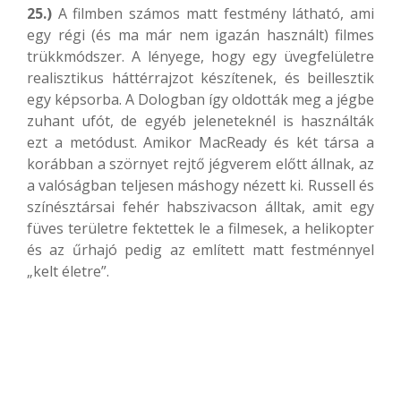
25.)
A filmben számos matt festmény látható, ami
egy régi (és ma már nem igazán használt) filmes
trükkmódszer. A lényege, hogy egy üvegfelületre
realisztikus háttérrajzot készítenek, és beillesztik
egy képsorba. A Dologban így oldották meg a jégbe
zuhant ufót, de egyéb jeleneteknél is használták
ezt a metódust. Amikor MacReady és két társa a
korábban a szörnyet rejtő jégverem előtt állnak, az
a valóságban teljesen máshogy nézett ki. Russell és
színésztársai fehér habszivacson álltak, amit egy
füves területre fektettek le a filmesek, a helikopter
és az űrhajó pedig az említett matt festménnyel
„kelt életre”.