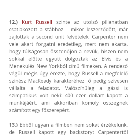
12.)
Kurt Russell
szinte az utolsó pillanatban
csatlakozott a stábhoz – mikor leszerződött, már
zajlottak a second unit felvételek. Carpenter nem
vele akart forgatni eredetileg, mert nem akarta,
hogy túlságosan összenőjön a nevük, hiszen nem
sokkal előtte együtt dolgoztak az Elvis és a
Menekülés New Yorkból című filmeken. A rendező
végül mégis úgy érezte, hogy Russell a megfelelő
színész MacReady karakteréhez, ő pedig szívesen
vállalta a feladatot. Valószínűleg a gázsi is
szimpatikus volt neki: 400 ezer dollárt kapott a
munkájáért, ami akkoriban komoly összegnek
számított egy főszerepért.
13.)
Ebből ugyan a filmben nem sokat érzékelünk,
de Russell kapott egy backstoryt Carpentertől