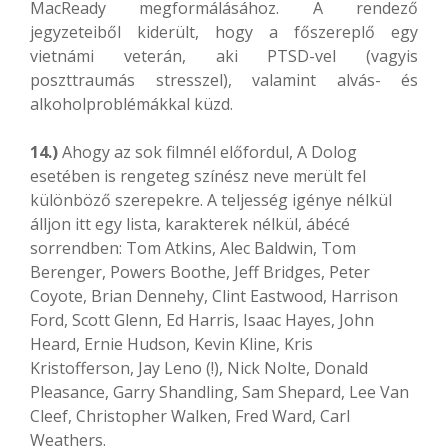
MacReady megformálásához. A rendező
jegyzeteiből kiderült, hogy a főszereplő egy
vietnámi veterán, aki PTSD-vel (vagyis
poszttraumás stresszel), valamint alvás- és
alkoholproblémákkal küzd.
14.)
Ahogy az sok filmnél előfordul, A Dolog
esetében is rengeteg színész neve merült fel
különböző szerepekre. A teljesség igénye nélkül
álljon itt egy lista, karakterek nélkül, ábécé
sorrendben: Tom Atkins, Alec Baldwin, Tom
Berenger, Powers Boothe, Jeff Bridges, Peter
Coyote, Brian Dennehy, Clint Eastwood, Harrison
Ford, Scott Glenn, Ed Harris, Isaac Hayes, John
Heard, Ernie Hudson, Kevin Kline, Kris
Kristofferson, Jay Leno (!), Nick Nolte, Donald
Pleasance, Garry Shandling, Sam Shepard, Lee Van
Cleef, Christopher Walken, Fred Ward, Carl
Weathers.