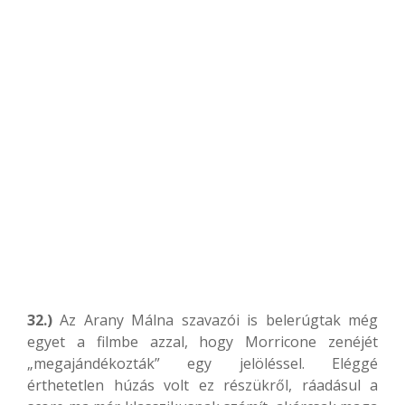
32.)
Az Arany Málna szavazói is belerúgtak még
egyet a filmbe azzal, hogy Morricone zenéjét
„megajándékozták” egy jelöléssel. Eléggé
érthetetlen húzás volt ez részükről, ráadásul a