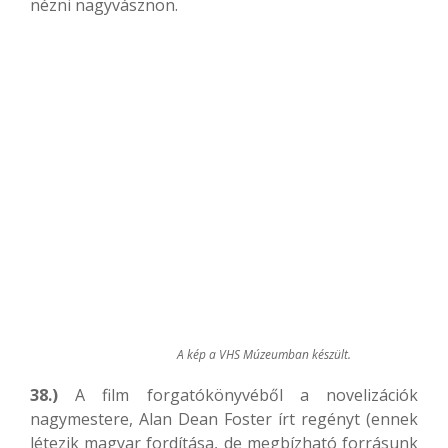
nézni nagyvásznon.
A kép a VHS Múzeumban készült.
38.)
A film forgatókönyvéből a novelizációk
nagymestere, Alan Dean Foster írt regényt (ennek
létezik magyar fordítása, de megbízható forrásunk