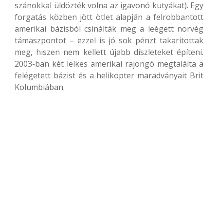
szánokkal üldözték volna az igavonó kutyákat). Egy
forgatás közben jött ötlet alapján a felrobbantott
amerikai bázisból csinálták meg a leégett norvég
támaszpontot – ezzel is jó sok pénzt takarítottak
meg, hiszen nem kellett újabb díszleteket építeni.
2003-ban két lelkes amerikai rajongó megtalálta a
felégetett bázist és a helikopter maradványait Brit
Kolumbiában.