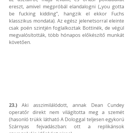
ereszt, amivel megpróbál elandalogni („you gotta
be fucking kidding”, hangzik el ekkor Fuchs
klasszikus mondata). Az egész jelenetsorral eleinte
csak poén szintjén foglalkoztak Bottinék, de végül
megvalósították, több hónapos előkészítő munkát
követően.
23.)
Aki asszimilálódott, annak Dean Cundey
operatőr direkt nem világította meg a szemét
(hasonló trükk látható A Dologgal teljesen egykorú
Szárnyas fejvadászban: ott a replikánsok