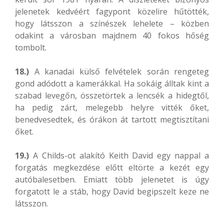
jelenetek kedvéért fagypont közelire hűtötték,
hogy látsszon a színészek lehelete – közben
odakint a városban majdnem 40 fokos hőség
tombolt.
18.)
A kanadai külső felvételek során rengeteg
gond adódott a kamerákkal. Ha sokáig álltak kint a
szabad levegőn, összetörtek a lencsék a hidegtől,
ha pedig zárt, melegebb helyre vitték őket,
benedvesedtek, és órákon át tartott megtisztítani
őket.
19.)
A Childs-ot alakító Keith David egy nappal a
forgatás megkezdése előtt eltörte a kezét egy
autóbalesetben. Emiatt több jelenetet is úgy
forgatott le a stáb, hogy David begipszelt keze ne
látsszon.