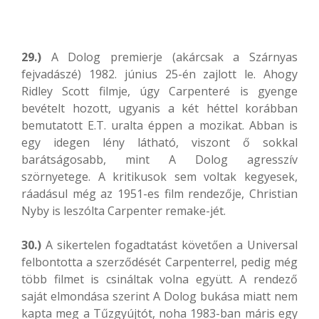
29.)
A Dolog premierje (akárcsak a Szárnyas
fejvadászé) 1982. június 25-én zajlott le. Ahogy
Ridley Scott filmje, úgy Carpenteré is gyenge
bevételt hozott, ugyanis a két héttel korábban
bemutatott E.T. uralta éppen a mozikat. Abban is
egy idegen lény látható, viszont ő sokkal
barátságosabb, mint A Dolog agresszív
szörnyetege. A kritikusok sem voltak kegyesek,
ráadásul még az 1951-es film rendezője, Christian
Nyby is leszólta Carpenter remake-jét.
30.)
A sikertelen fogadtatást követően a Universal
felbontotta a szerződését Carpenterrel, pedig még
több filmet is csináltak volna együtt. A rendező
saját elmondása szerint A Dolog bukása miatt nem
kapta meg a Tűzgyújtót, noha 1983-ban máris egy