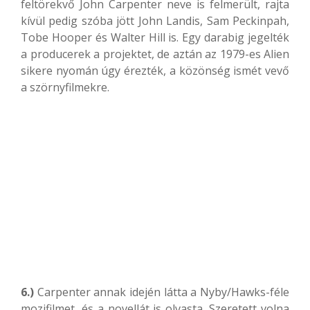
feltörekvő John Carpenter neve is felmerült, rajta
kívül pedig szóba jött John Landis, Sam Peckinpah,
Tobe Hooper és Walter Hill is. Egy darabig jegelték
a producerek a projektet, de aztán az 1979-es Alien
sikere nyomán úgy érezték, a közönség ismét vevő
a szörnyfilmekre.
6.)
Carpenter annak idején látta a Nyby/Hawks-féle
mozifilmet, és a novellát is olvasta. Szeretett volna