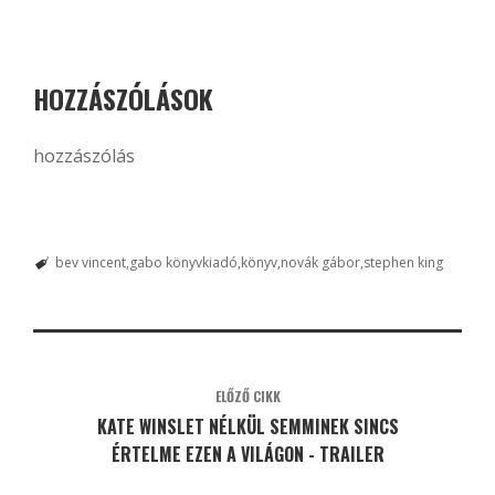
HOZZÁSZÓLÁSOK
hozzászólás
bev vincent
gabo könyvkiadó
könyv
novák gábor
stephen king
ELŐZŐ CIKK
KATE WINSLET NÉLKÜL SEMMINEK SINCS
ÉRTELME EZEN A VILÁGON - TRAILER