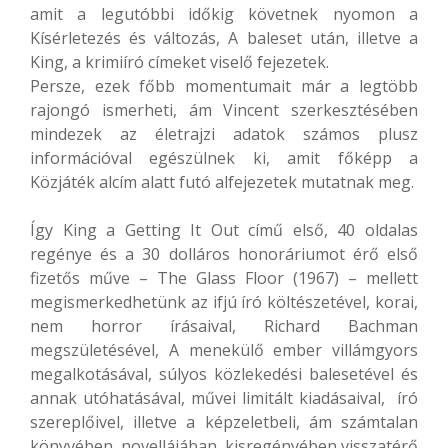
amit a legutóbbi időkig követnek nyomon a
Kísérletezés és változás, A baleset után, illetve a
King, a krimiíró címeket viselő fejezetek.
Persze, ezek főbb momentumait már a legtöbb
rajongó ismerheti, ám Vincent szerkesztésében
mindezek az életrajzi adatok számos plusz
információval egészülnek ki, amit főképp a
Közjáték alcím alatt futó alfejezetek mutatnak meg.
Így King a Getting It Out című első, 40 oldalas
regénye és a 30 dolláros honoráriumot érő első
fizetős műve – The Glass Floor (1967) – mellett
megismerkedhetünk az ifjú író költészetével, korai,
nem horror írásaival, Richard Bachman
megszületésével, A menekülő ember villámgyors
megalkotásával, súlyos közlekedési balesetével és
annak utóhatásával, művei limitált kiadásaival, író
szereplőivel, illetve a képzeletbeli, ám számtalan
könyvében, novellájában, kisregényében visszatérő