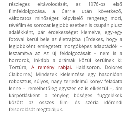
részleges eltávolodását, az 1976-os első
filmfeldolgozása, a Carrie után következő,
változatos minőséget képviselő rengeteg mozi,
tévéfilm és sorozat legjobb esetben is csupán plusz
adalékként, pár érdekességet kiemelve, egy-egy
fotóval kerül bele az életrajzba. (Érdekes, hogy a
legjobbként emlegetett mozgóképes adaptációk –
leszámítva az Az új feldolgozásait – nem is a
horrorok, inkább a drámák közül kerülnek ki:
Tortúra,
A remény rabjai,
Halálsoron, Dolores
Claiborne.) Mindezek kielemzése egy hasonlóan
robosztus, súlyos, nagy terjedelmű könyv feladata
lenne – remélhetőleg egyszer ez is elkészül –, ám
kárpótlásként a tényleg bőséges függelékek
között az összes film- és széria időrendi
felsorolását megtaláljuk.