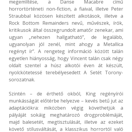
megemlítése, a Danse Macabre című
horrortörténeti non-fiction, a fiaival, illetve Peter
Straubbal közösen készített alkotások, illetve a
Rock Bottom Remainders nevű, művészek, írók,
kritikusok által összegrundolt amatőr zenekar, ami
ugyan „nehezen hallgatható”, de legalább,
ugyanolyan jól zenél, mint ahogy a Metallica
regényt ír”. A rengeteg információ között talán
egyetlen hiányosság, hogy Vincent talán csak négy
oldalt szentel a húsz alkotói éven át készült,
nyolckötetessé terebélyesedett A Setét Torony-
sorozatnak.
Szintén – de érthető okból, King regényírói
munkásságát előtérbe helyezve – kevés betű jut az
adaptációkra: miközben végig követhetjük a
pályáját sokáig meghatározó drogproblémáját,
majd balesetét, megtisztulását, illetve az ezeket
követő stílusváltását, a klasszikus horrortól való