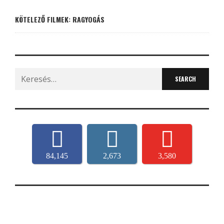
KÖTELEZŐ FILMEK: RAGYOGÁS
Search
for:
84,145
2,673
3,580