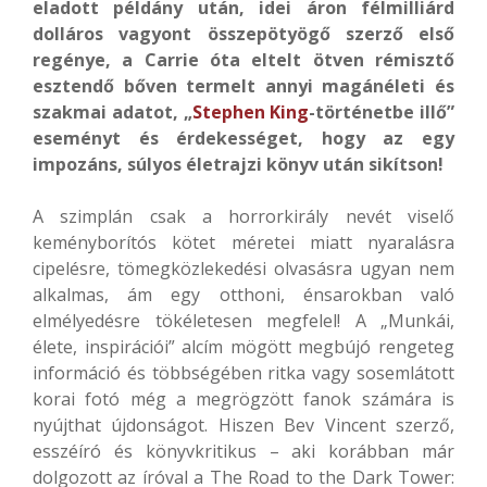
eladott példány után, idei áron félmilliárd
dolláros vagyont összepötyögő szerző első
regénye, a Carrie óta eltelt ötven rémisztő
esztendő bőven termelt annyi magánéleti és
szakmai adatot, „
Stephen King
-történetbe illő”
eseményt és érdekességet, hogy az egy
impozáns, súlyos életrajzi könyv után sikítson!
A szimplán csak a horrorkirály nevét viselő
keményborítós kötet méretei miatt nyaralásra
cipelésre, tömegközlekedési olvasásra ugyan nem
alkalmas, ám egy otthoni, énsarokban való
elmélyedésre tökéletesen megfelel! A „Munkái,
élete, inspirációi” alcím mögött megbújó rengeteg
információ és többségében ritka vagy sosemlátott
korai fotó még a megrögzött fanok számára is
nyújthat újdonságot. Hiszen Bev Vincent szerző,
esszéíró és könyvkritikus – aki korábban már
dolgozott az íróval a The Road to the Dark Tower: