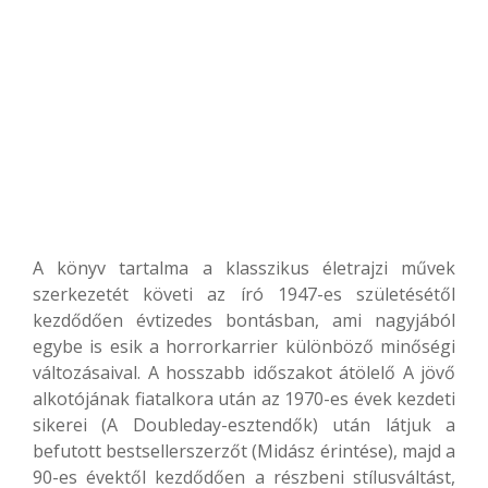
A könyv tartalma a klasszikus életrajzi művek
szerkezetét követi az író 1947-es születésétől
kezdődően évtizedes bontásban, ami nagyjából
egybe is esik a horrorkarrier különböző minőségi
változásaival. A hosszabb időszakot átölelő A jövő
alkotójának fiatalkora után az 1970-es évek kezdeti
sikerei (A Doubleday-esztendők) után látjuk a
befutott bestsellerszerzőt (Midász érintése), majd a
90-es évektől kezdődően a részbeni stílusváltást,