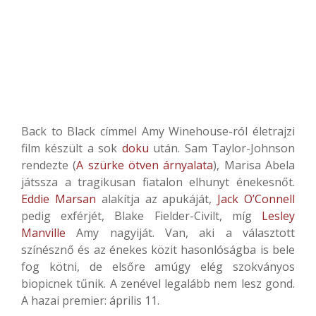
Back to Black címmel Amy Winehouse-ról életrajzi
film készült a sok
doku
után. Sam Taylor-Johnson
rendezte (
A szürke ötven árnyalata
), Marisa Abela
játssza a tragikusan fiatalon elhunyt énekesnőt.
Eddie Marsan
alakítja az apukáját,
Jack O’Connell
pedig exférjét, Blake Fielder-Civilt, míg
Lesley
Manville
Amy nagyiját. Van, aki a választott
színésznő és az énekes közit hasonlóságba is bele
fog kötni, de elsőre amúgy elég szokványos
biopicnek tűnik. A zenével legalább nem lesz gond.
A hazai premier: április 11.