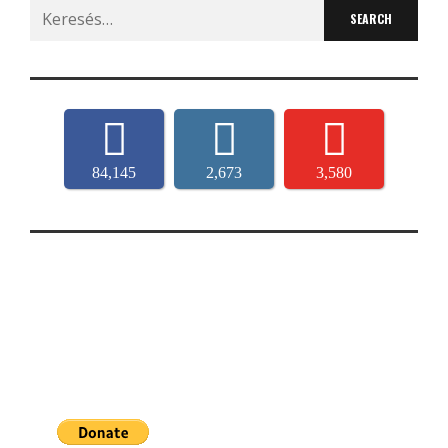
Search
for:
84,145
2,673
3,580