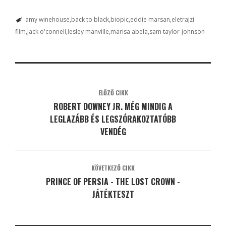
amy winehouse
back to black
biopic
eddie marsan
eletrajzi
film
jack o'connell
lesley manville
marisa abela
sam taylor-johnson
ELŐZŐ CIKK
ROBERT DOWNEY JR. MÉG MINDIG A
LEGLAZÁBB ÉS LEGSZÓRAKOZTATÓBB
VENDÉG
KÖVETKEZŐ CIKK
PRINCE OF PERSIA - THE LOST CROWN -
JÁTÉKTESZT