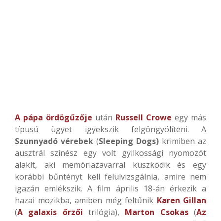
A pápa ördögűzője
után
Russell Crowe
egy más
típusú ügyet igyekszik felgöngyölíteni. A
Szunnyadó vérebek
(
Sleeping Dogs)
krimiben az
ausztrál színész egy volt gyilkossági nyomozót
alakít, aki memóriazavarral küszködik és egy
korábbi bűntényt kell felülvizsgálnia, amire nem
igazán emlékszik. A film április 18-án érkezik a
hazai mozikba, amiben még feltűnik
Karen Gillan
(
A galaxis őrzői
trilógia),
Marton Csokas
(
Az