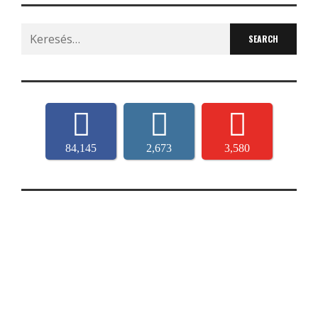
Search
for:
84,145
2,673
3,580