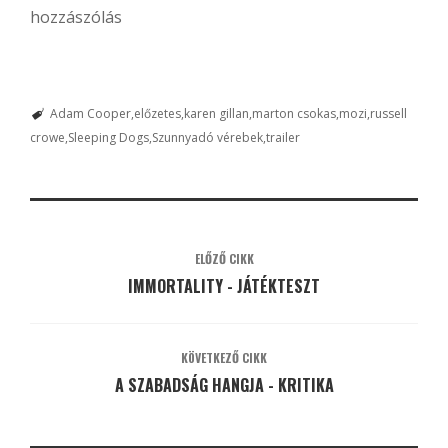
hozzászólás
Adam Cooper
előzetes
karen gillan
marton csokas
mozi
russell
crowe
Sleeping Dogs
Szunnyadó vérebek
trailer
ELŐZŐ CIKK
IMMORTALITY - JÁTÉKTESZT
KÖVETKEZŐ CIKK
A SZABADSÁG HANGJA - KRITIKA