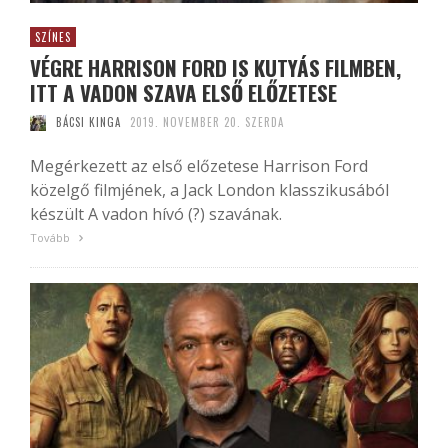
SZÍNES
VÉGRE HARRISON FORD IS KUTYÁS FILMBEN,
ITT A VADON SZAVA ELSŐ ELŐZETESE
BÁCSI KINGA
2019. NOVEMBER 20. SZERDA
Megérkezett az első előzetese Harrison Ford
közelgő filmjének, a Jack London klasszikusából
készült A vadon hívó (?) szavának.
Tovább