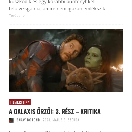
küszködik és egy korábbi bűntényt kell
felülvizsgálnia, amire nem igazán emlékszik.
Tovább
FILMKRITIKA
A GALAXIS ŐRZŐI: 3. RÉSZ – KRITIKA
BAKAY BOTOND
2023. MÁJUS 3. SZERDA