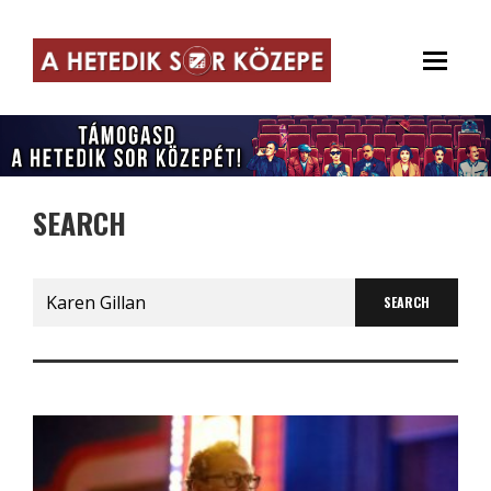
SEARCH
Search
for: