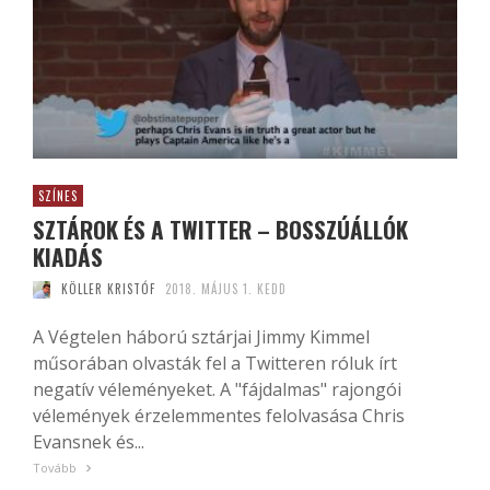
SZÍNES
SZTÁROK ÉS A TWITTER – BOSSZÚÁLLÓK
KIADÁS
KÖLLER KRISTÓF
2018. MÁJUS 1. KEDD
A Végtelen háború sztárjai Jimmy Kimmel
műsorában olvasták fel a Twitteren róluk írt
negatív véleményeket. A "fájdalmas" rajongói
vélemények érzelemmentes felolvasása Chris
Evansnek és...
Tovább