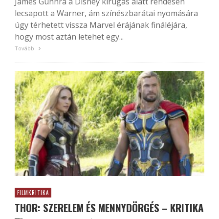
James Gunnra a Disney kirúgás alatt rendesen
lecsapott a Warner, ám színészbarátai nyomására
úgy térhetett vissza Marvel érájának fináléjára,
hogy most aztán letehet egy...
Tovább
FILMKRITIKA
THOR: SZERELEM ÉS MENNYDÖRGÉS – KRITIKA