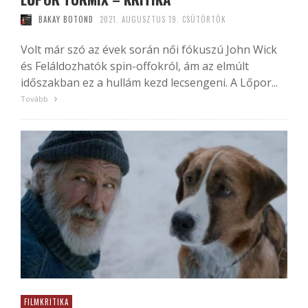
BAKAY BOTOND
2021. AUGUSZTUS 19. CSÜTÖRTÖK
Volt már szó az évek során női fókuszú John Wick
és Feláldozhatók spin-offokról, ám az elmúlt
időszakban ez a hullám kezd lecsengeni. A Lőpor...
Tovább
FILMKRITIKA