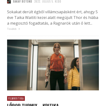
BAKAY BOTOND
2022. JÚLIUS 5. KEDD
Sokakat derült égből villámcsapásként ért, ahogy 5
éve Taika Waititi kezei alatt megújult Thor és hiába
a megosztó fogadtatás, a Ragnarök után ő lett...
Tovább
FILMKRITIKA
LŐPOR TURMIX – KRITIKA