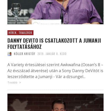
HÍREK, TRAILEREK
DANNY DEVITO IS CSATLAKOZOTT A JUMANJI
FOLYTATÁSÁHOZ
KÖLLER KRISTÓF
2019. JANUÁR 8. KEDD
A Variety értesülései szerint Awkwafina (Ocean’s 8 –
Az évszázad átverése) után a Sony Danny DeVitót is
leszerződtette a Jumanji - Vár a dzsungel...
Tovább