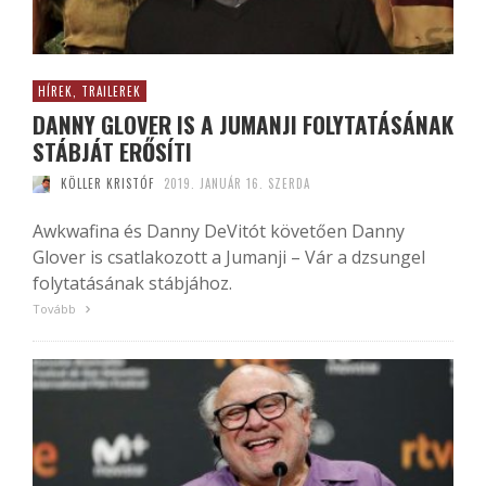
HÍREK, TRAILEREK
DANNY GLOVER IS A JUMANJI FOLYTATÁSÁNAK
STÁBJÁT ERŐSÍTI
KÖLLER KRISTÓF
2019. JANUÁR 16. SZERDA
Awkwafina és Danny DeVitót követően Danny
Glover is csatlakozott a Jumanji – Vár a dzsungel
folytatásának stábjához.
Tovább