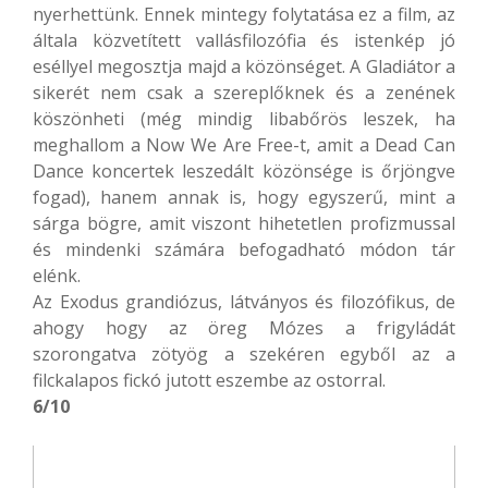
nyerhettünk. Ennek mintegy folytatása ez a film, az
általa közvetített vallásfilozófia és istenkép jó
eséllyel megosztja majd a közönséget. A Gladiátor a
sikerét nem csak a szereplőknek és a zenének
köszönheti (még mindig libabőrös leszek, ha
meghallom a Now We Are Free-t, amit a Dead Can
Dance koncertek leszedált közönsége is őrjöngve
fogad), hanem annak is, hogy egyszerű, mint a
sárga bögre, amit viszont hihetetlen profizmussal
és mindenki számára befogadható módon tár
elénk.
Az Exodus grandiózus, látványos és filozófikus, de
ahogy hogy az öreg Mózes a frigyládát
szorongatva zötyög a szekéren egyből az a
filckalapos fickó jutott eszembe az ostorral.
6/10