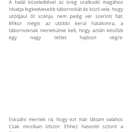
A halál közeledtével az öreg uralkodó magához
hívatja legkedvesebb tábornokát és közli vele, hogy
utódjául őt szánja, nem pedig vér szerinti fiát.
Mikor mégis az utóbbi kerül hatalomra, a
tábornoknak menekülnie kell, hogy aztán később
egy nagy tettet hajtson végre.
Esküdni mernék rá, hogy ezt már láttam valahol.
Csak moziban ötször. Ehhez hasonló sztorit a