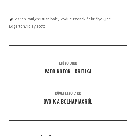
Aaron Paul
christian bale
Exodus: Istenek és királyok
Joel
Edgerton
ridley scott
ELŐZŐ CIKK
PADDINGTON - KRITIKA
KÖVETKEZŐ CIKK
DVD-K A BOLHAPIACRÓL