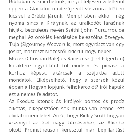
Bibliában is ismerhetünk, melyet teljesen véletlenül
éppen a Gladiátor rendezője vitt vászonra. Időben
kicsivel előrébb járunk. Memphisben ekkor még
nyoma sincs a Királynak, az uralkodót fáraónak
hívják, becsületes nevén Széthi (John Turturro), de
meghal. Az öröklés kérdésébe beleszólna özvegye,
Tuja (Sigourney Weaver) is, mert egyrészt van egy
jóslat, másrészt Mózesről kiderül, hogy héber.
Mózes (Christian Bale) és Ramszesz (Joel Edgerton)
karaktere egyébként túl modern és pimasz a
korhoz képest, akárcsak a szájukba adott
mondatok. Elképzelhető, hogy a szerzők közül
éppen a Hogyan lopjunk felhőkarcolót? írói kapták
ezt a nemes feladatot.
Az Exodus: Istenek és királyok pontos és precíz
alkotás, elképesztően sok munka van benne, ezt
elvitatni nem lehet. Arról, hogy Ridley Scott hogyan
viszonyul az élet nagy kérdéseihez, az Alienbe
oltott Prometheuson keresztül már bepillantást