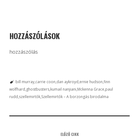
HOZZÁSZÓLÁSOK
hozzászólás
bill murray
carrie coon
dan aykroyd
ernie hudson
finn
wolfhard
ghostbusters
kumail nanjiani
Mckenna Grace
paul
rudd
szellemirtók
Szellemirtók – A borzongás birodalma
ELŐZŐ CIKK