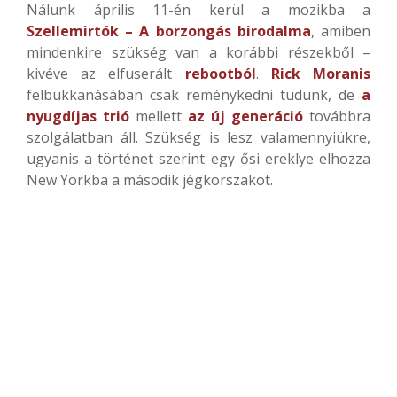
Nálunk április 11-én kerül a mozikba a
Szellemirtók – A borzongás birodalma
, amiben
mindenkire szükség van a korábbi részekből –
kivéve az elfuserált
rebootból
.
Rick Moranis
felbukkanásában csak reménykedni tudunk, de
a
nyugdíjas trió
mellett
az új generáció
továbbra
szolgálatban áll. Szükség is lesz valamennyiükre,
ugyanis a történet szerint egy ősi ereklye elhozza
New Yorkba a második jégkorszakot.