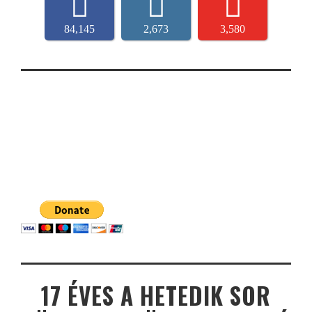
84,145
2,673
3,580
17 ÉVES A HETEDIK SOR