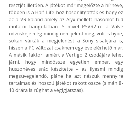
tesztjét illetően. A játékot már megelőzte a hírneve,
többen is a Half-Life-hoz hasonlítgatták és hogy ez
az a VR kaland amely az Alyx mellett hasonlót tud
mutatni hangulatban. S mivel PSVR2-re a Valve
üdvöskéje még mindig nem jelent meg, volt is hype,
sokan várták a megjelenést a Sony sisakjára is,
hiszen a PC változat csaknem egy éve elérhető már.
A másik faktor, amiért a Vertigo 2 csodájára lehet
járni, hogy mindössze egyetlen ember, egy
huszonéves srác készítette – az ilyesmi mindig
megsüvegelendő, pláne ha azt nézzük mennyire
tartalmas és hosszú játékot rakott össze (simán 8-
10 órára is rúghat a végigjátszás).