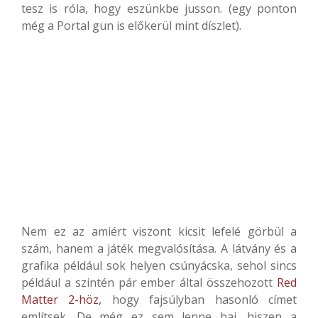
tesz is róla, hogy eszünkbe jusson. (egy ponton
még a Portal gun is előkerül mint díszlet).
Nem ez az amiért viszont kicsit lefelé görbül a
szám, hanem a játék megvalósítása. A látvány és a
grafika például sok helyen csúnyácska, sehol sincs
például a szintén pár ember által összehozott
Red
Matter 2-höz,
hogy fajsúlyban hasonló címet
említsek. De még ez sem lenne baj, hiszen a