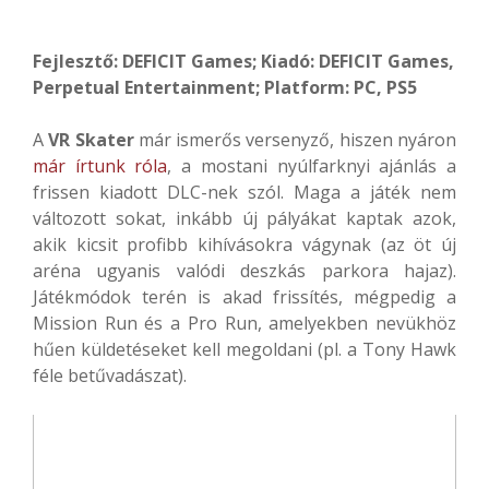
Fejlesztő: DEFICIT Games; Kiadó: DEFICIT Games,
Perpetual Entertainment; Platform: PC, PS5
A
VR Skater
már ismerős versenyző, hiszen nyáron
már írtunk róla
, a mostani nyúlfarknyi ajánlás a
frissen kiadott DLC-nek szól. Maga a játék nem
változott sokat, inkább új pályákat kaptak azok,
akik kicsit profibb kihívásokra vágynak (az öt új
aréna ugyanis valódi deszkás parkora hajaz).
Játékmódok terén is akad frissítés, mégpedig a
Mission Run és a Pro Run, amelyekben nevükhöz
hűen küldetéseket kell megoldani (pl. a Tony Hawk
féle betűvadászat).