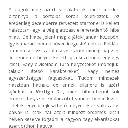
A bugok meg azért sajnálatosak, mert minden
bizonnyal a portolás során keletkeztek. Az
eredetileg decemberre tervezett startot el is kellett
halasztani egy a végigjátszást ellehetetlenítő hiba
miatt. De hiába jelent meg a játék január közepén,
így is maradt benne bőven idegesítő defekt. Például
a mentések visszatöltésével szinte mindig baj van,
de rengeteg helyen kellett újra kezdenem egy-egy
részt, vagy elviselnem fura helyzeteket (mondjuk
talajon áteső karaktereket), vagy nemes
egyszerűséggel fagyásokat. Tudom mindezek
riasztóan hatnak, de ennek ellenére is azért
ajánlom a
Vertigo 2
-t, mert hihetetlenül sok
érdekes helyszínre kalauzol el, vannak benne kiváló
ötletek, egyedi fejleszthető fegyverek és változatos
pályák is, csak hát azért mindezt érdemes kicsit
helyén kezelve fogadni, a nagyon nagy elvárásokat
azért otthon hagyva.