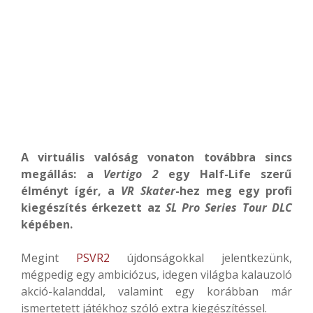
A virtuális valóság vonaton továbbra sincs
megállás: a
Vertigo 2
egy Half-Life szerű
élményt ígér, a
VR Skater
-hez meg egy profi
kiegészítés érkezett az
SL Pro Series Tour DLC
képében.
Megint
PSVR2
újdonságokkal jelentkezünk,
mégpedig egy ambiciózus, idegen világba kalauzoló
akció-kalanddal, valamint egy korábban már
ismertetett játékhoz szóló extra kiegészítéssel.