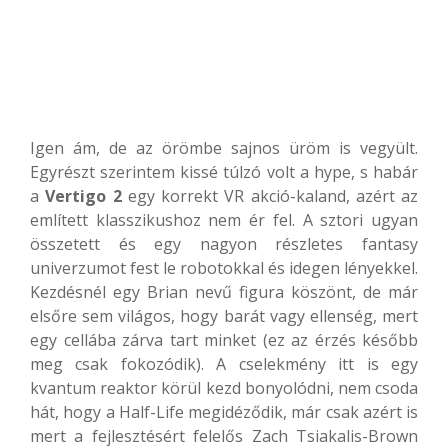
Igen ám, de az örömbe sajnos üröm is vegyült.
Egyrészt szerintem kissé túlzó volt a hype, s habár
a
Vertigo 2
egy korrekt VR akció-kaland, azért az
említett klasszikushoz nem ér fel. A sztori ugyan
összetett és egy nagyon részletes fantasy
univerzumot fest le robotokkal és idegen lényekkel.
Kezdésnél egy Brian nevű figura köszönt, de már
elsőre sem világos, hogy barát vagy ellenség, mert
egy cellába zárva tart minket (ez az érzés később
meg csak fokozódik). A cselekmény itt is egy
kvantum reaktor körül kezd bonyolódni, nem csoda
hát, hogy a Half-Life megidéződik, már csak azért is
mert a fejlesztésért felelős Zach Tsiakalis-Brown