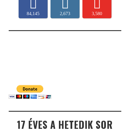
84,145
2,673
3,580
17 ÉVES A HETEDIK SOR