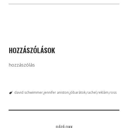
HOZZÁSZÓLÁSOK
hozzászólás
david schwimmer
jennifer aniston
jóbarátok
rachel
reklám
ross
ELŐZŐ CIKK