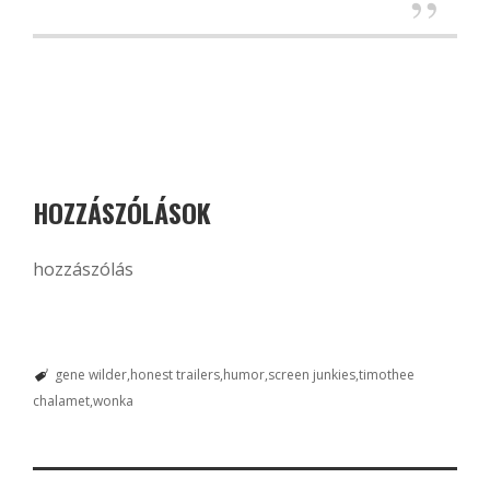
HOZZÁSZÓLÁSOK
hozzászólás
gene wilder
honest trailers
humor
screen junkies
timothee
chalamet
wonka