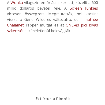
A
Wonka
világszinten óriási siker lett, közelít a 600
millió dolláros bevétel felé. A
Screen Junkies
viccesen összegzett. Megmutatták, hol kacsint
vissza a Gene Wilderes változatra, de
Timothée
Chalamet
rapper múltját és az
SNL-es pici lovas
szkeccsét
is kíméletlenül belevágták.
Ezt írtuk a filmről: