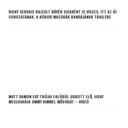
RICKY GERVAIS RAJZOLT KÖVÉR CICAKÉNT IS VICCES, ITT AZ ÚJ
SOROZATÁNAK, A KÓBOR MACSKÁK BANDÁJÁNAK TRAILERE
MATT DAMON EGY TRÓJAI FALÓBÓL UGROTT ELŐ, HOGY
MEGZAVARJA JIMMY KIMMEL MŰSORÁT – VIDEÓ