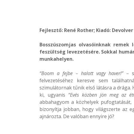
Fejlesztő: René Rother; Kiadó: Devolver
Bosszúszomjas olvasóinknak remek 
feszültség levezetésére. Sokkal humán
munkahelyen.
“Boom a fejbe – halott vagy haver!”
– s
felvezetéséhez keresve sem találhatn
szimulátornak tűnik első látásra a drága
ki, ugyanis
“Evés közben jön meg az étv
abbahagyom a közhelyek pufogtatását, d
bizonyítja jobban, hogy világszerte az 
ajnározta. De valóban ennyire jó?