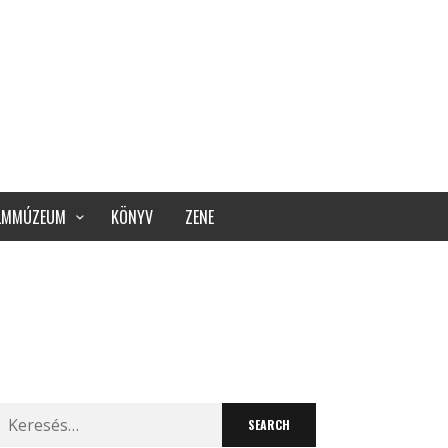
ILMMÚZEUM
KÖNYV
ZENE
Search
for: