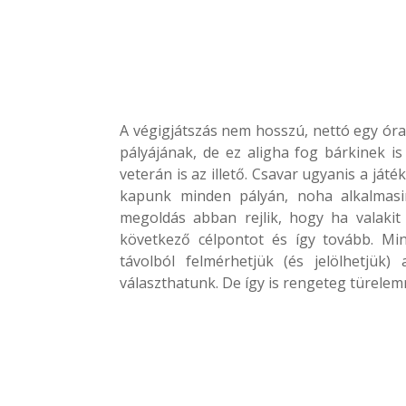
A végigjátszás nem hosszú, nettó egy óra 
pályájának, de ez aligha fog bárkinek is
veterán is az illető. Csavar ugyanis a ját
kapunk minden pályán, noha alkalmasint
megoldás abban rejlik, hogy ha valakit 
következő célpontot és így tovább. Min
távolból felmérhetjük (és jelölhetjük)
választhatunk. De így is rengeteg türelem