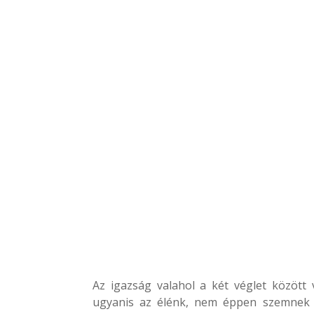
Az igazság valahol a két véglet között 
ugyanis az élénk, nem éppen szemnek k