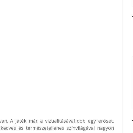
van. A játék már a vizualitásával dob egy erőset,
edves és természetellenes színvilágával nagyon