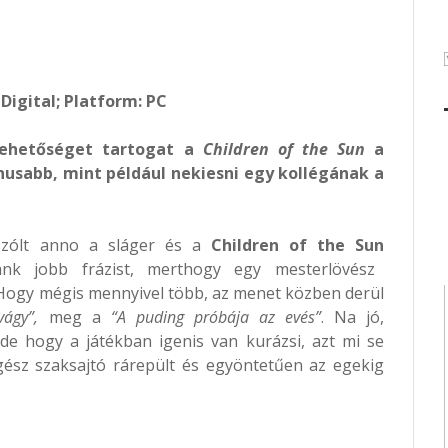
 Digital; Platform: PC
lehetőséget tartogat a
Children of the Sun
a
usabb, mint például nekiesni egy kollégának a
zólt anno a sláger és a
Children of the Sun
ánk jobb frázist, merthogy egy mesterlövész
. Hogy mégis mennyivel több, az menet közben derül
ágy”,
meg a
“A puding próbája az evés”
. Na jó,
e hogy a játékban igenis van kurázsi, azt mi se
egész szaksajtó rárepült és egyöntetűen az egekig