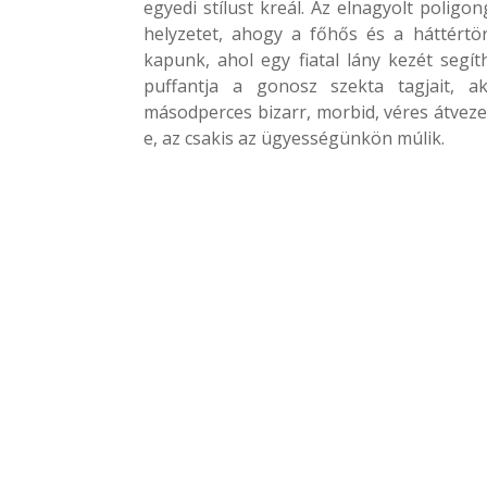
egyedi stílust kreál. Az elnagyolt poligo
helyzetet, ahogy a főhős és a háttértö
kapunk, ahol egy fiatal lány kezét segít
puffantja a gonosz szekta tagjait, ak
másodperces bizarr, morbid, véres átvezet
e, az csakis az ügyességünkön múlik.