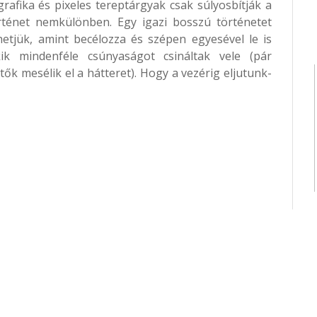
ngrafika és pixeles tereptárgyak csak súlyosbítják a
rténet nemkülönben. Egy igazi bosszú történetet
hetjük, amint becélozza és szépen egyesével le is
ik mindenféle csúnyaságot csináltak vele (pár
ők mesélik el a hátteret). Hogy a vezérig eljutunk-