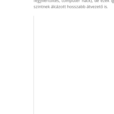
fegyvertöltés, computer hack), de ezek 
szintnek álcázott hosszabb átvezető is.