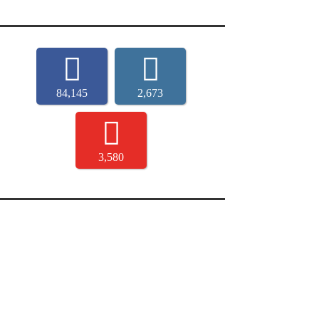
84,145
2,673
3,580