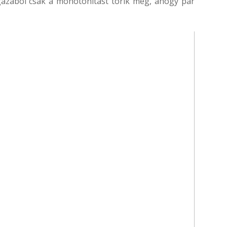
igazából csak a monotonitást törik meg, ahogy pár