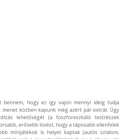
tt bennem, hogy ez így vajon mennyi ideig tudja
m, menet közben kapunk még azért pár extrát. Úgy
lzás lehetőségét (a foszforeszkáló testrészek
yorsabb, erősebb lövést, hogy a táposabb ellenfelek
sebb minijátékok is helyet kaptak (autós szlalom,