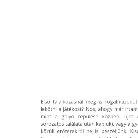
Első találkozásnál meg is fogalmazódo
lekötni a játékost? Nos, ahogy már írta
mint a golyó repülése közbeni újra cé
sorozatos találata után kapjuk), vagy a g
körüli erőterekről ne is beszéljünk. Ki