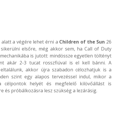
alatt a végére lehet érni a
Children of the Sun
26
 sikerülni elsőre, még akkor sem, ha Call of Duty
ékmechanikába is jutott: mindössze egyetlen töltényt
 akár 2-3 tucat rosszfiúval is el kell bánni. A
eltalálunk, akkor újra szabadon célozhatjuk is a
den szint egy alapos tervezéssel indul, mikor a
 a célpontok helyét és megfelelő kilövőállást is
re és próbálkozásra lesz szükség a lezárásig.