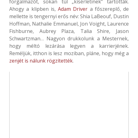
forgalmazót, sokan túl „kísérletinek” tartották.
Ahogy a klipben is,
Adam Driver
a főszereplő, de
mellette is tengernyi erős név: Shia LaBeouf, Dustin
Hoffman, Nathalie Emmanuel, Jon Voight, Laurence
Fishburne, Aubrey Plaza, Talia Shire, Jason
Schwartzman… Nagyon drukkolunk a Mesternek,
hogy méltó lezárása legyen a karrierjének.
Reméljük, itthon is lesz moziban, pláne, hogy még a
zenjét is nálunk rögzítették
.