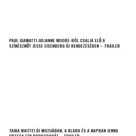
PAUL GIAMATTI JULIANNE MOORE-BÓL CSALJA ELŐ A
SZÍNÉSZNŐT JESSE EISENBERG ÚJ RENDEZÉSÉBEN – TRAILER
TAIKA WAITITI ÚJ MOZIJÁBAN, A KLARA ÉS A NAPBAN JENNA
ORTEGA EGY ROBOTBARÁT – TRAILER