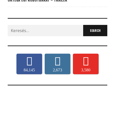
Search
for:
84,145
2,673
3,580