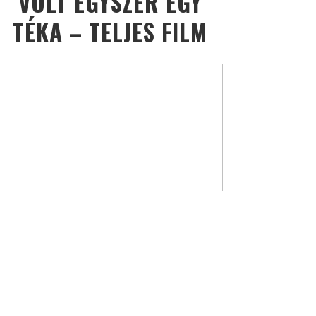
VOLT EGYSZER EGY
TÉKA – TELJES FILM