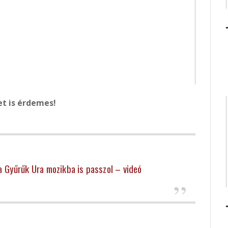
et is érdemes!
 a Gyűrűk Ura mozikba is passzol – videó