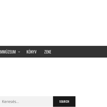
ILMMÚZEUM
KÖNYV
ZENE
Search
for: