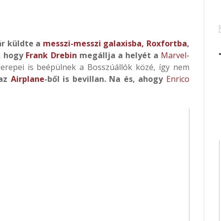
r küldte a
messzi-messzi galaxisba,
Roxfortba
,
a, hogy
Frank Drebin
megállja a helyét a
Marvel-
repei is beépülnek a Bosszúállók közé, így nem
az
Airplane
-ből is bevillan. Na és, ahogy
Enrico