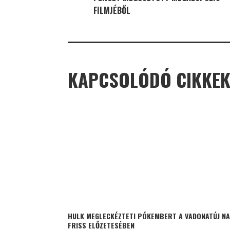
FILMJÉBŐL
KAPCSOLÓDÓ CIKKE
HULK MEGLECKÉZTETI PÓKEMBERT A VADONATÚJ N
FRISS ELŐZETESÉBEN