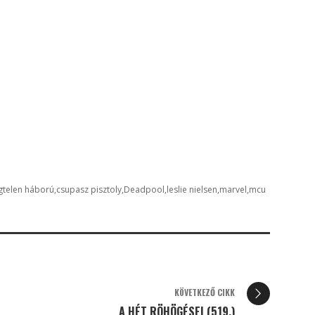
gtelen háború
csupasz pisztoly
Deadpool
leslie nielsen
marvel
mcu
KÖVETKEZŐ CIKK
A HÉT RÖHÖGÉSEI (519.)