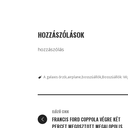
HOZZÁSZÓLÁSOK
hozzászólás
A galaxis őrzői
airplane
bosszúállók
Bosszúállók: Vé
ELŐZŐ CIKK
FRANCIS FORD COPPOLA VÉGRE KÉT
PERCET MEGOSZTOTT MEGALOPOLIS