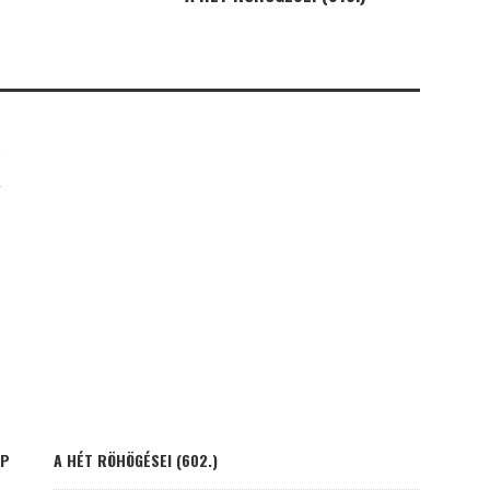
K
AP
A HÉT RÖHÖGÉSEI (602.)