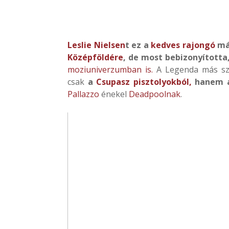
Leslie Nielsen
t ez a
kedves rajongó
má
Középföldére
, de most bebizonyított
moziuniverzumban is.
A Legenda más sze
csak
a
Csupasz pisztolyokból,
hanem 
Pallazzo
énekel
Deadpoolnak
.