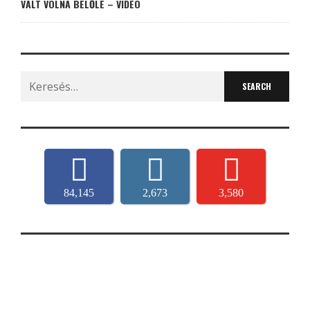
VÁLT VOLNA BELŐLE – VIDEÓ
Search
for:
84,145
2,673
3,580