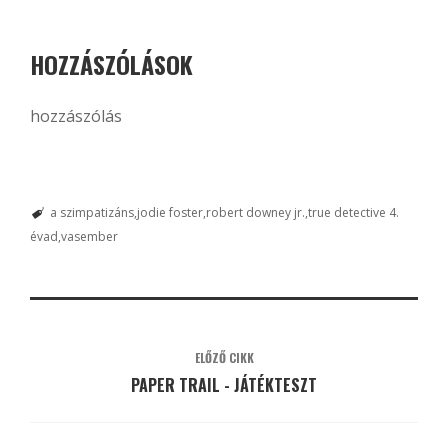
HOZZÁSZÓLÁSOK
hozzászólás
a szimpatizáns
jodie foster
robert downey jr.
true detective 4.
évad
vasember
ELŐZŐ CIKK
PAPER TRAIL - JÁTÉKTESZT