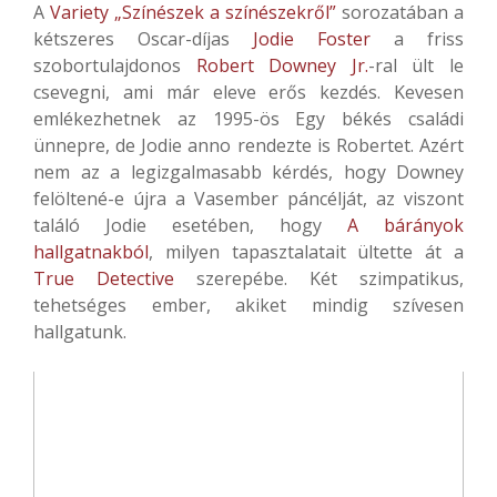
A
Variety „Színészek a színészekről”
sorozatában a
kétszeres Oscar-díjas
Jodie Foster
a friss
szobortulajdonos
Robert Downey Jr.
-ral ült le
csevegni, ami már eleve erős kezdés. Kevesen
emlékezhetnek az 1995-ös
Egy békés családi
ünnepre, de Jodie anno rendezte is Robertet. Azért
nem az a legizgalmasabb kérdés, hogy Downey
felöltené-e újra a Vasember páncélját, az viszont
találó Jodie esetében, hogy
A bárányok
hallgatnakból
, milyen tapasztalatait ültette át a
True Detective
szerepébe. Két szimpatikus,
tehetséges ember, akiket mindig szívesen
hallgatunk.