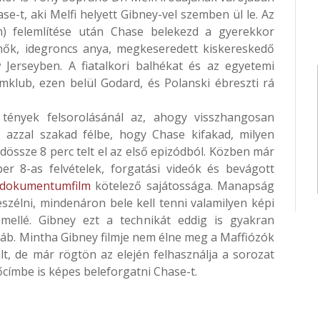
se-t, aki Melfi helyett Gibney-vel szemben ül le. Az
) felemlítése után Chase belekezd a gyerekkor
enők, idegroncs anya, megkeseredett kiskereskedő
Jerseyben. A fiatalkori balhékat és az egyetemi
mklub, ezen belül Godard, és Polanski ébreszti rá
 tények felsorolásánál az, ahogy visszhangosan
zzal szakad félbe, hogy Chase kifakad, milyen
ndössze 8 perc telt el az első epizódból. Közben már
uper 8-as felvételek, forgatási videók és bevágott
dokumentumfilm
kötelező sajátossága. Manapság
zélni, mindenáron bele kell tenni valamilyen képi
 mellé. Gibney ezt a technikát eddig is gyakran
 lóláb. Mintha Gibney filmje nem élne meg a Maffiózók
t, de már rögtön az elején felhasználja a sorozat
őcímbe is képes beleforgatni Chase-t.