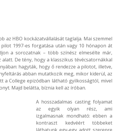
kább az HBO kockázatvállalását taglalja. Mai szemmel
 pilot 1997-es forgatása után vagy 10 hónapon át
djon a sorozatnak – több színész elmesélte már,
alatt. De tény, hogy a klasszikus tévécsatornákkal
nyában: hagyták, hogy ő rendezze a pilotot, illetve,
nyfeltárás abban mutatkozik meg, mikor kiderül, az
tt a College epizódban látható gyilkosságtól, mivel
nyt. Majd belátta, bíznia kell az íróban.
A hosszadalmas casting folyamat
az egyik olyan rész, ami
izgalmasnak mondható: ebben a
kontraszt kedvéért többeket
láthatunk egy-egy adott szerepre