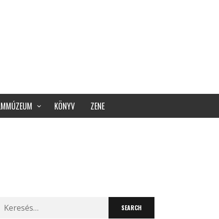
ILMMÚZEUM
KÖNYV
ZENE
Search
for: