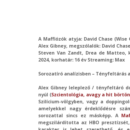
A Maffiózók atyja: David Chase (Wise 
Alex Gibney, megszólalók: David Chase,
Steven Van Zandt, Drea de Matteo, 
2024, korhatár: 16 év Streaming: Max
Sorozatíró analízisben – Tényfeltárás
Alex Gibney leleplező / tényfeltáró
nyúl (
Szcientológia, avagy a hit börtö
Szilícium-völgyben, vagy a doppingo
amelyekkel nagy érdeklődésre szá
sorozattal sincs ez másképp. A
Maf
megszilárdította az HBO presztízsét
karakter is lehet szerethető, és 