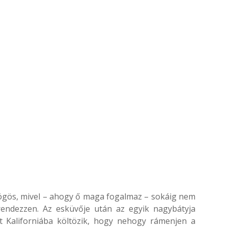
rögös, mivel – ahogy ő maga fogalmaz – sokáig nem
rendezzen. Az esküvője után az egyik nagybátyja
tt Kaliforniába költözik, hogy nehogy rámenjen a