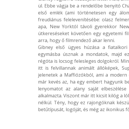
ül. Ebbe vágja be a rendelőbe benyitó Cha
első emlék (ami történetesen egy álom
freudiánus felelevenítésébe: olasz felm
apa, New Yorktól távoli gyerekkor New 
útkereséseket követően egy egyetemi fil
arra, hogy ő filmrendező akar lenni.
Gibney első ügyes húzása a fiatalkori
egymásba úsznak a mondatok, majd ez a
régóta is locsog felesleges dolgokról. Mi
itt is felvillannak animált állóképek, S
jelenetek a Maffiózókból, ami a modern
már kevés az, ha egy embert hagyunk bes
lenyomatot az alany saját elbeszélése
alkalmazta. Viszont már itt kicsit kilóg a
nélkül. Tény, hogy ez rajongóknak készül
betűtípusát, logóját, és még az ikonikus f