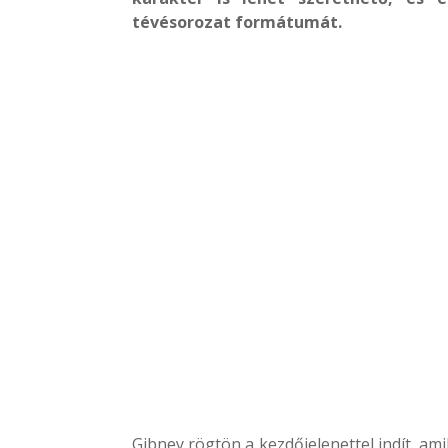
tévésorozat formátumát.
Gibney rögtön a kezdőjelenettel indít, am