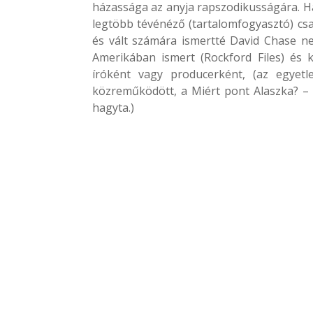
házassága az anyja rapszodikusságára. H
legtöbb tévénéző (tartalomfogyasztó) csa
és vált számára ismertté David Chase n
Amerikában ismert (Rockford Files) és k
íróként vagy producerként, (az egyetl
közreműködött, a Miért pont Alaszka? – a
hagyta.)