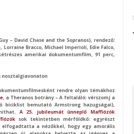
Guy – David Chase and the Sopranos), rendező:
 Lorraine Bracco, Michael Imperioli, Edie Falco,
kétrészes amerikai dokumentumfilm, 91 perc,
 a nosztalgiavonaton
 dokumentumfilmesként rendre olyan témákhoz
ne
, a Theranos botrány – A feltaláló: vérszomj a
ló biciklist bemutató Armstrong hazugságai),
míthat.
A 25. jubileumát ünneplő Maffiózók
fiózók
sok tekintetben mérföldkő: egyrészt
, elfogadtatta a nézőkkel, hogy egy amorális
egészen új alapokra helyezte az igényes a