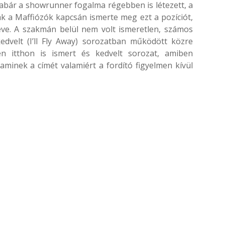
abár a showrunner fogalma régebben is létezett, a
k a Maffiózók kapcsán ismerte meg ezt a pozíciót,
eve. A szakmán belül nem volt ismeretlen, számos
edvelt (I’ll Fly Away) sorozatban működött közre
en itthon is ismert és kedvelt sorozat, amiben
minek a címét valamiért a fordító figyelmen kívül