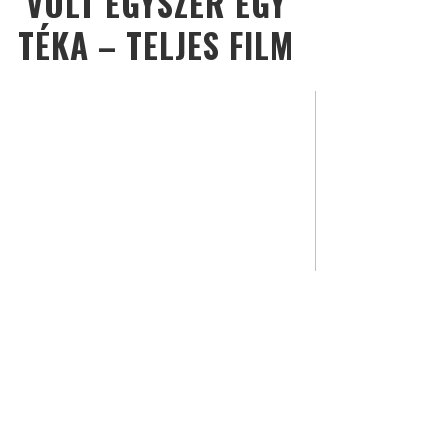
VOLT EGYSZER EGY
TÉKA – TELJES FILM