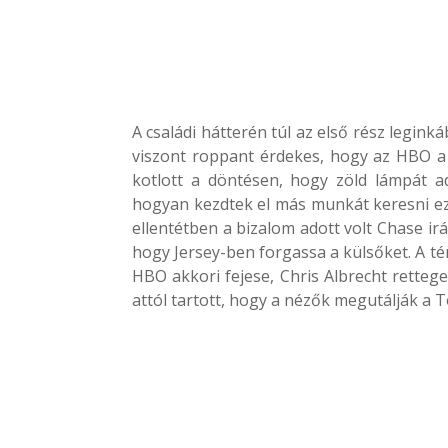
A családi hátterén túl az első rész legin
viszont roppant érdekes, hogy az HBO a
kotlott a döntésen, hogy zöld lámpát a
hogyan kezdtek el más munkát keresni ez 
ellentétben a bizalom adott volt Chase irá
hogy Jersey-ben forgassa a külsőket. A té
HBO akkori fejese, Chris Albrecht rettege
attól tartott, hogy a nézők megutálják a To