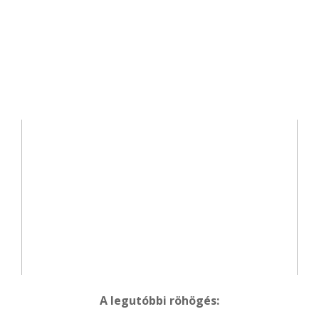
A legutóbbi röhögés: