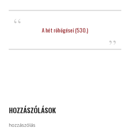
A hét röhögései (530.)
HOZZÁSZÓLÁSOK
hozzászólás