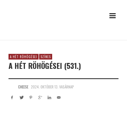
A HÉT RÖHÖGÉSEI
SZÍNES
A HÉT RÖHÖGÉSEI (531.)
CHEESE
2024. OKTÓBER 13. VASÁRNAP