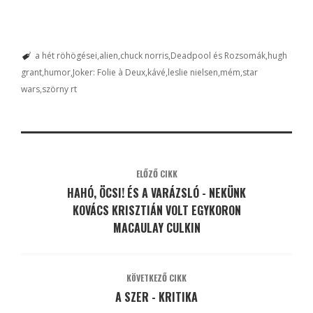
a hét röhögései
alien
chuck norris
Deadpool és Rozsomák
hugh
grant
humor
Joker: Folie à Deux
kávé
leslie nielsen
mém
star
wars
szörny rt
ELŐZŐ CIKK
HAHÓ, ÖCSI! ÉS A VARÁZSLÓ - NEKÜNK
KOVÁCS KRISZTIÁN VOLT EGYKORON
MACAULAY CULKIN
KÖVETKEZŐ CIKK
A SZER - KRITIKA